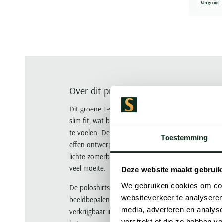
Vergroot
Over dit product
Dit groene T-shirt van Polo Ralph Lauren is gemaa
slim fit, wat betekent dat het nauw maar comfortab
te voelen. De ronde hals en korte mouwen maken 
Toestemming
effen ontwerp in groen maakt het makkelijk te com
lichte zomerbroek. Draag het op een warme dag wan
veel moeite.
Deze website maakt gebruik
We gebruiken cookies om cont
De poloshirts van POLO Ralph Lauren zijn volledig 
websiteverkeer te analyseren
beeldbepalende American Sportswear. Polo's van 
media, adverteren en analys
verkrijgbaar in de populaire mesh-kwaliteit of in h
verstrekt of die ze hebben v