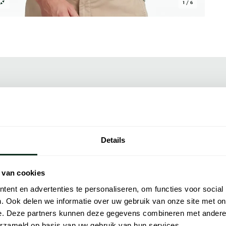
1 / 6
Alle kenmer
kt van 100% katoen en valt in een custom
Artikelnr.
el om het lichaam zit zonder te strak aan
Naam
het een praktisch stuk voor de zomer. Het
Details
bineren, bijvoorbeeld met een chino of een
Merk
neer je er verzorgd uit wilt zien zonder
 van cookies
Lijn
ent en advertenties te personaliseren, om functies voor social
geïnspireerd door de stijl van het
Materiaal
. Ook delen we informatie over uw gebruik van onze site met on
dit gerommeerde Amerikaanse modehuis zijn
e. Deze partners kunnen deze gegevens combineren met andere i
et comfortabele zachte interlock van Pima-
Pasvorm
erzameld op basis van uw gebruik van hun services.