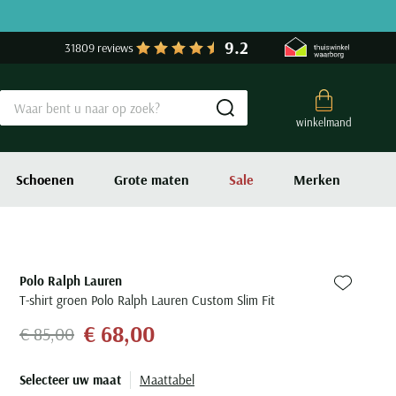
9.2
31809 reviews
Submit search
winkelmand
Schoenen
Grote maten
Sale
Merken
Polo Ralph Lauren
Zet bij fa
T-shirt groen Polo Ralph Lauren Custom Slim Fit
€ 68,00
€ 85,00
Selecteer uw maat
Maattabel