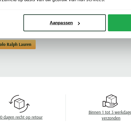
Kleur
Meer kenmerke
Mouwlengte
Aanpassen
Leveranciers nr
Model
Polo Ralph Lauren
Design
Wasvoorschrift
Binnen 1 tot 3 werkdag
0 dagen recht op retour
verzonden