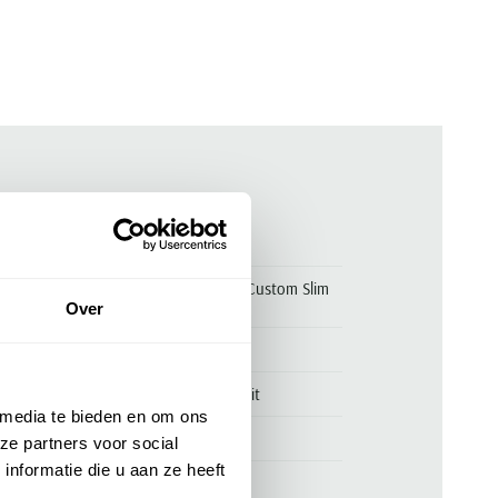
ken
00170311
T-shirt groen Polo Ralph Lauren Custom Slim
Fit
Over
Polo Ralph Lauren
Polo Ralph Lauren Custom Slim Fit
 media te bieden en om ons
100% katoen
ze partners voor social
nformatie die u aan ze heeft
slim fit