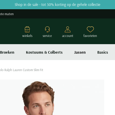
Shop in de sale - tot 50% korting op de gehele collectie
ote maten
winkels
service
account
favorieten
Broeken
Kostuums & Colberts
Jassen
Basics
Polo Ralph Lauren Custom Slim Fit