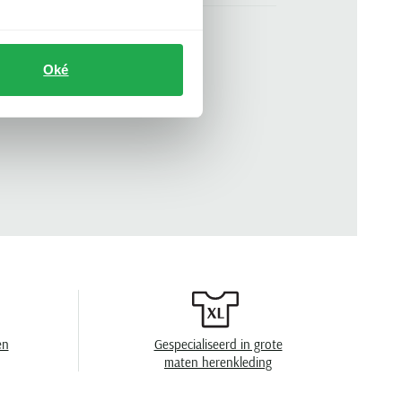
groen
n
korte mouw
Oké
.
710671438-507
ronde hals
effen
en
40°C was, toegestaan voor de droger, strijken
op middelhoge temperatuur, niet chemisch
reinigen
en
Gespecialiseerd in grote
maten herenkleding