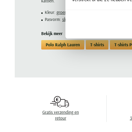
katoen.
Kleur:
groen
Pasvorm:
slim fit
Bekijk meer
Polo Ralph Lauren
T-shirts
T-shirts 
Gratis verzending en
retour
3