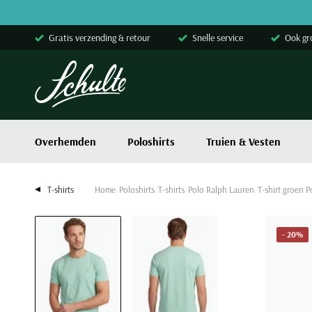
Skip to content
Gratis verzending & retour
Snelle service
Ook gr
Overhemden
Poloshirts
Truien & Vesten
T-shirts
Home
Poloshirts
T-shirts
Polo Ralph Lauren
T-shirt groen 
- 20%