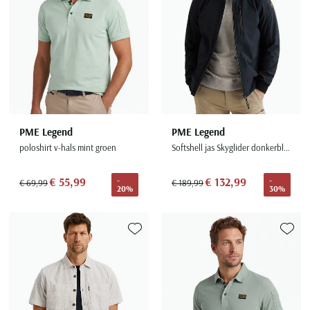
PME Legend
PME Legend
poloshirt v-hals mint groen
Softshell jas Skyglider donkerblauw elastische tailleband
€ 55,99
€ 132,99
-
-
€ 69,99
€ 189,99
20%
30%
Toevoegen aan favorieten
Toevoe