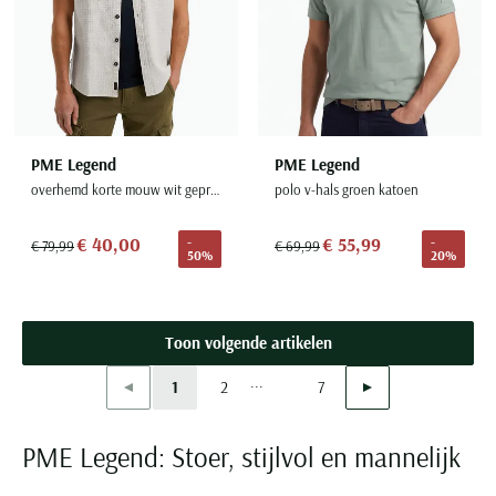
PME Legend
PME Legend
overhemd korte mouw wit geprint
polo v-hals groen katoen
€ 40,00
€ 55,99
-
-
€ 79,99
€ 69,99
50%
20%
Toon volgende artikelen
...
Vorige
Volgende
1
2
7
Current Page
Page
Page
PME Legend: Stoer, stijlvol en mannelijk