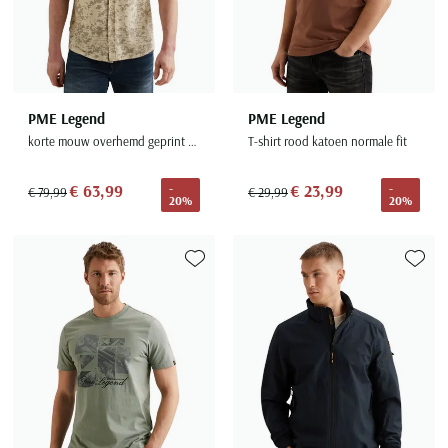
PME Legend
PME Legend
korte mouw overhemd geprint beige
T-shirt rood katoen normale fit
€ 63,99
€ 23,99
-
-
€ 79,99
€ 29,99
20%
20%
Toevoegen aan favorieten
Toevoe