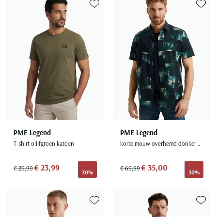
Toevoegen aan favorieten
Toevoe
PME Legend
PME Legend
T-shirt olijfgroen katoen
korte mouw overhemd donkerblauw groen geprint
€ 23,99
€ 35,00
-
-
€ 29,99
€ 69,99
20%
50%
Toevoegen aan favorieten
Toevoe