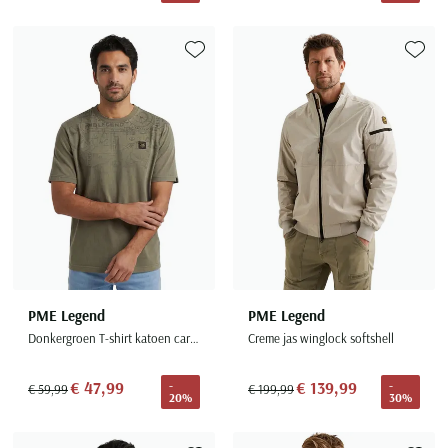
Toevoegen aan favorieten
Toevoe
PME Legend
PME Legend
Donkergroen T-shirt katoen cargo schets
Creme jas winglock softshell
€ 47,99
€ 139,99
-
-
€ 59,99
€ 199,99
20%
30%