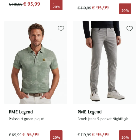
€ 95,99
-
€ 119,99
€ 95,99
20%
-
€ 119,99
20%
Toevoegen aan favorieten
Toevoe
PME Legend
PME Legend
Poloshirt groen piqué
Broek jeans 5-pocket Nightflight grijs
€ 55,99
€ 95,99
-
-
€ 69,99
€ 119,99
20%
20%