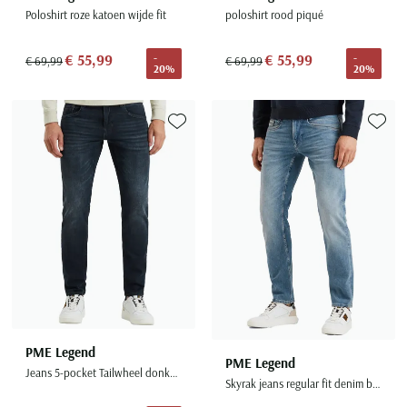
Poloshirt roze katoen wijde fit
poloshirt rood piqué
€ 55,99
€ 55,99
-
-
€ 69,99
€ 69,99
20%
20%
Toevoegen aan favorieten
Toevoe
PME Legend
PME Legend
Jeans 5-pocket Tailwheel donkerblauw denim
Skyrak jeans regular fit denim blauw 5-pocket