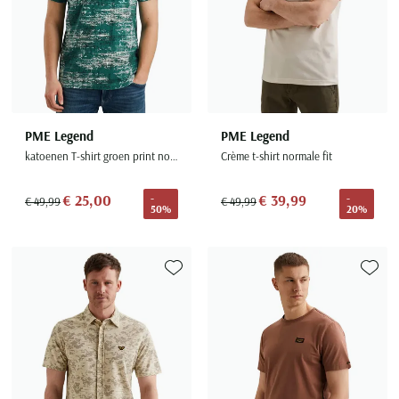
PME Legend
PME Legend
katoenen T-shirt groen print normale fit
Crème t-shirt normale fit
€ 25,00
€ 39,99
-
-
€ 49,99
€ 49,99
50%
20%
Toevoegen aan favorieten
Toevoe