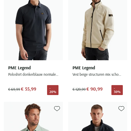
PME Legend
PME Legend
Poloshirt donkerblauw normale fit
Vest beige structuren mix schouder
€ 55,99
€ 90,99
-
-
€ 69,99
€ 129,99
20%
30%
Toevoegen aan favorieten
Toevoe