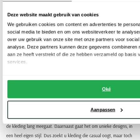
Deze website maakt gebruik van cookies
PME Legend: waar robuuste
We gebruiken cookies om content en advertenties te persona
social media te bieden en om ons websiteverkeer te analyse
kwaliteit en stoere stijl
over uw gebruik van onze site met onze partners voor social
analyse. Deze partners kunnen deze gegevens combineren me
samenkomen.
aan ze heeft verstrekt of die ze hebben verzameld op basis
services.
Waarom Kiezen voor PME Legend?
Oké
Mannen kiezen om allerlei redenen voor kleding van PME-Legend.
Het merk is sinds de lancering in 1992 uitgegroeid tot een vaste
Aanpassen
waarde in onze webshop. Dat komt deels door de kwaliteit en dat
de kleding lang meegaat. Daarnaast gaat het om unieke designs, in
een heel eigen stijl. Dus zoekt u kleding die casual oogt, maar toch