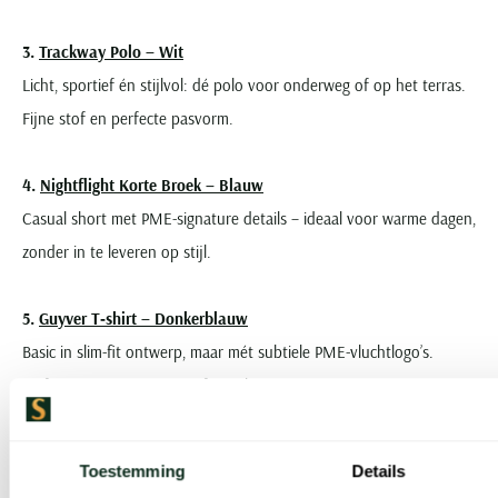
3.
Trackway Polo – Wit
Licht, sportief én stijlvol: dé polo voor onderweg of op het terras.
Fijne stof en perfecte pasvorm.
4.
Nightflight Korte Broek – Blauw
Casual short met PME-signature details – ideaal voor warme dagen,
zonder in te leveren op stijl.
5.
Guyver T‑shirt – Donkerblauw
Basic in slim-fit ontwerp, maar mét subtiele PME-vluchtlogo’s.
Perfect om mee te mixen of matchen.
Tip: gespierde bovenbenen? Kies met de Tailwheel voor extra wijdte.
Toestemming
Details
Zo zit de broek heel comfortabel, terwijl deze toch mooi in model is.