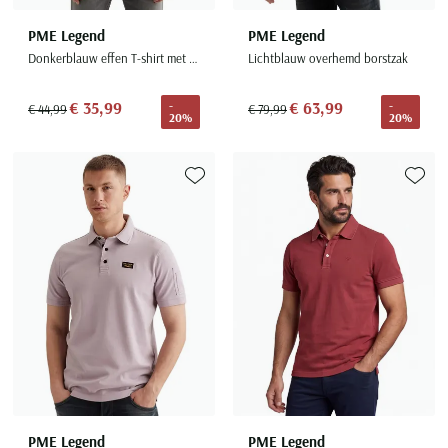
PME Legend
PME Legend
Donkerblauw effen T-shirt met borstzak
Lichtblauw overhemd borstzak
€ 35,99
€ 63,99
-
-
€ 44,99
€ 79,99
20%
20%
Toevoegen aan favorieten
Toevoe
PME Legend
PME Legend