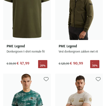
PME Legend
PME Legend
Donkergroen t-shirt normale fit
Vest donkergroen zakken met rit
€ 47,99
€ 90,99
-
-
€ 59,99
€ 129,99
20%
30%
Toevoegen aan favorieten
Toevoe