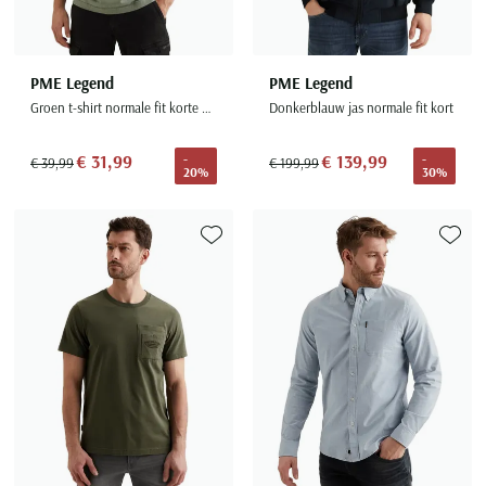
PME Legend
PME Legend
Groen t-shirt normale fit korte mouw
Donkerblauw jas normale fit kort
€ 31,99
€ 139,99
-
-
€ 39,99
€ 199,99
20%
30%
Toevoegen aan favorieten
Toevoe