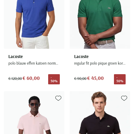
Lacoste
Lacoste
polo blauw effen katoen normale fit
regular fit polo pique groen korte mouw
€ 60,00
€ 45,00
-
-
€ 120,00
€ 90,00
50%
50%
Toevoegen aan favorieten
Toevoe