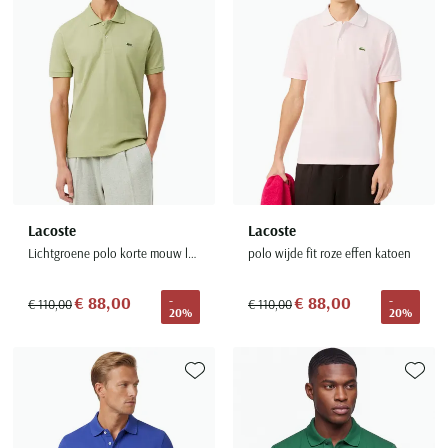
Lacoste
Lacoste
Lichtgroene polo korte mouw lacoste pique
polo wijde fit roze effen katoen
€ 88,00
€ 88,00
-
-
€ 110,00
€ 110,00
20%
20%
Toevoegen aan favorieten
Toevoe