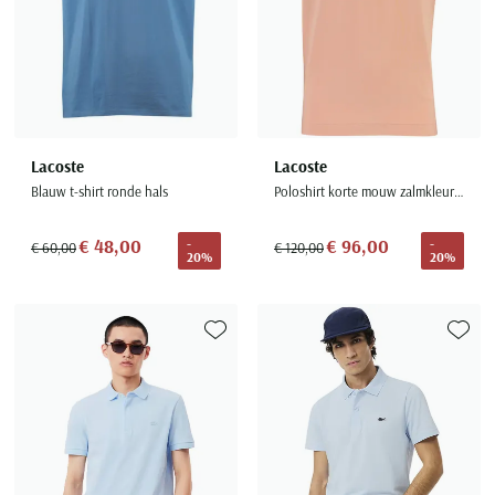
Lacoste
Lacoste
Blauw t-shirt ronde hals
Poloshirt korte mouw zalmkleurig regular fit
€ 48,00
€ 96,00
-
-
€ 60,00
€ 120,00
20%
20%
Toevoegen aan favorieten
Toevoe