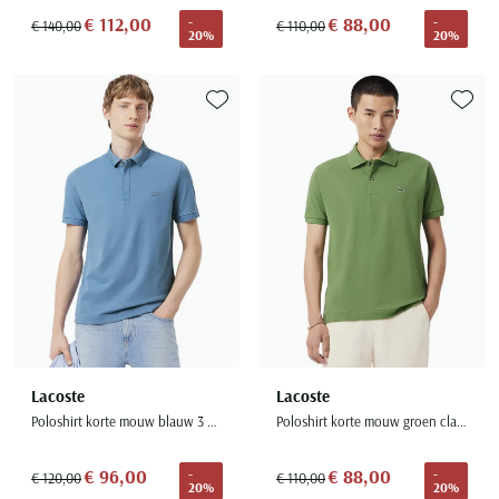
€ 112,00
€ 88,00
-
-
€ 140,00
€ 110,00
20%
20%
Toevoegen aan favorieten
Toevoe
Lacoste
Lacoste
Poloshirt korte mouw blauw 3 knoops
Poloshirt korte mouw groen classic fit 2 knoops
€ 96,00
€ 88,00
-
-
€ 120,00
€ 110,00
20%
20%