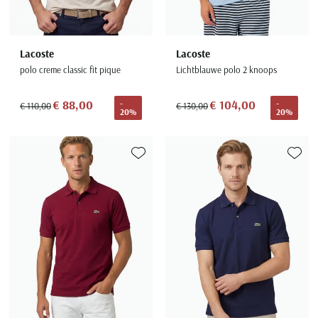
Lacoste
Lacoste
polo creme classic fit pique
Lichtblauwe polo 2 knoops
€ 88,00
€ 104,00
-
-
€ 110,00
€ 130,00
20%
20%
Toevoegen aan favorieten
Toevoe