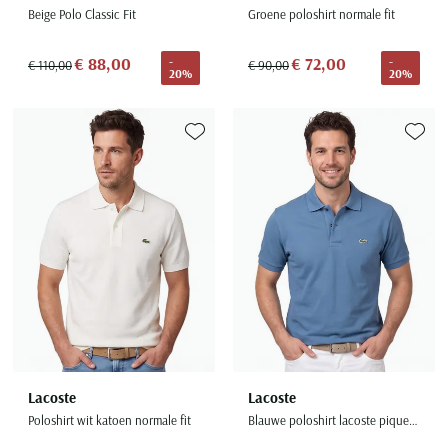
Beige Polo Classic Fit
Groene poloshirt normale fit
€ 88,00
€ 72,00
-
-
€ 110,00
€ 90,00
20%
20%
Toevoegen aan favorieten
Toevoe
Lacoste
Lacoste
Poloshirt wit katoen normale fit
Blauwe poloshirt lacoste pique classic fit