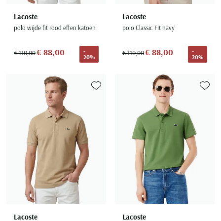
Lacoste
Lacoste
polo wijde fit rood effen katoen
polo Classic Fit navy
€ 88,00
€ 88,00
-
-
€ 110,00
€ 110,00
20%
20%
Toevoegen aan favorieten
Toevoe
Lacoste
Lacoste