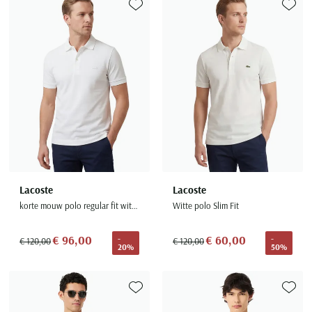
Toevoegen aan favorieten
Toevoe
Lacoste
Lacoste
korte mouw polo regular fit wit 3-knoops katoen
Witte polo Slim Fit
€ 96,00
€ 60,00
-
-
€ 120,00
€ 120,00
20%
50%
Toevoegen aan favorieten
Toevoe