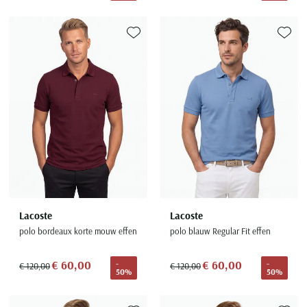
Toevoegen aan favorieten
Toevoe
Lacoste
Lacoste
polo bordeaux korte mouw effen
polo blauw Regular Fit effen
€ 60,00
€ 60,00
-
-
€ 120,00
€ 120,00
50%
50%