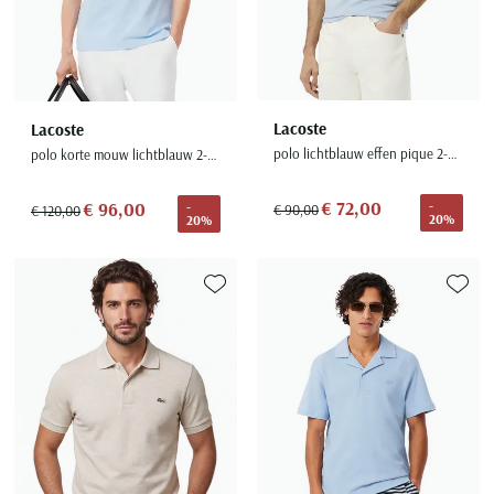
Lacoste
Lacoste
polo lichtblauw effen pique 2-knoops normale fit
polo korte mouw lichtblauw 2-knoops katoen
€ 72,00
€ 96,00
-
-
€ 90,00
€ 120,00
20%
20%
Toevoegen aan favorieten
Toevoe