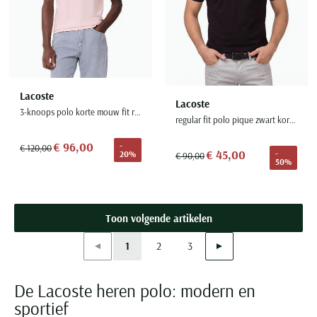
Lacoste
Lacoste
3-knoops polo korte mouw fit roze katoen regular fit
regular fit polo pique zwart korte mouw
€ 96,00
-
€ 120,00
€ 45,00
-
20%
€ 90,00
50%
Toon volgende artikelen
Vorige
Volgende
1
2
3
Current Page
Page
Page
De Lacoste heren polo: modern en
sportief