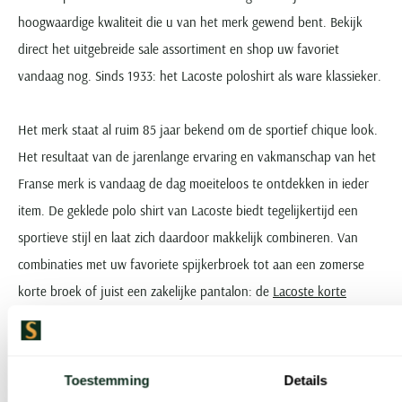
hoogwaardige kwaliteit die u van het merk gewend bent. Bekijk
direct het uitgebreide sale assortiment en shop uw favoriet
vandaag nog. Sinds 1933: het Lacoste poloshirt als ware klassieker.
Het merk staat al ruim 85 jaar bekend om de sportief chique look.
Het resultaat van de jarenlange ervaring en vakmanschap van het
Franse merk is vandaag de dag moeiteloos te ontdekken in ieder
item. De geklede polo shirt van Lacoste biedt tegelijkertijd een
sportieve stijl en laat zich daardoor makkelijk combineren. Van
combinaties met uw favoriete spijkerbroek tot aan een zomerse
korte broek of juist een zakelijke pantalon: de
Lacoste korte
mouwen polo
haalt werkelijk elke outfit op.
Vind uw ideale exemplaar: onze tips om
Toestemming
Details
de juiste Lacoste polo te vinden