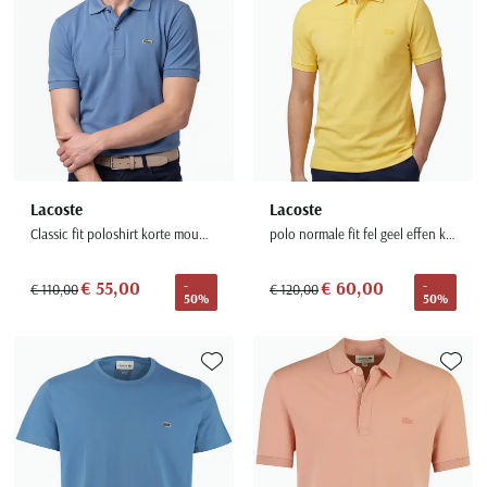
Lacoste
Lacoste
Classic fit poloshirt korte mouw blauw 2-knoops
polo normale fit fel geel effen katoen Regular Fit
€ 55,00
€ 60,00
-
-
€ 110,00
€ 120,00
50%
50%
Toevoegen aan favorieten
Toevoe