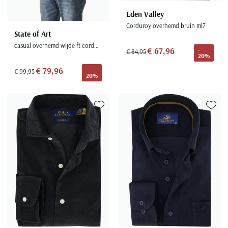
Eden Valley
Corduroy overhemd bruin ml7
State of Art
casual overhemd wijde ft corduroy navy
€ 67,96
-
€ 84,95
20%
€ 79,96
-
€ 99,95
20%
Toevoegen aan favorieten
Toevoe