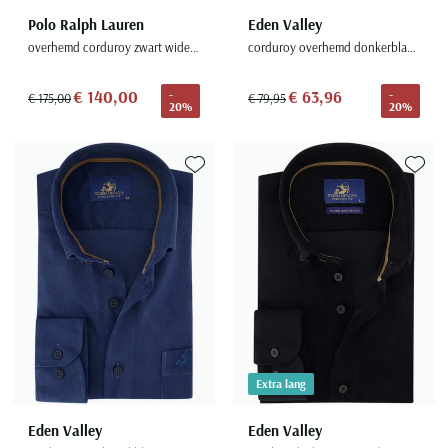
Polo Ralph Lauren
Eden Valley
overhemd corduroy zwart wide collar
corduroy overhemd donkerblauw
€ 140,00
€ 63,96
-
-
€ 175,00
€ 79,95
20%
20%
Toevoegen aan favorieten
Toevoe
Extra lang
Eden Valley
Eden Valley