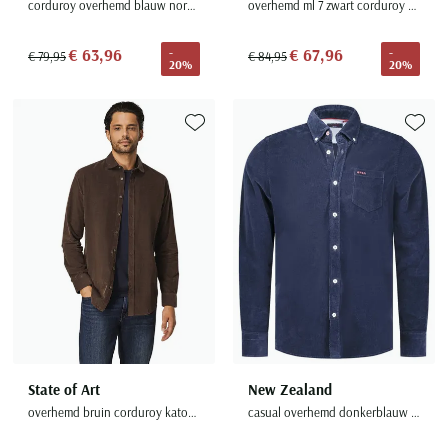
corduroy overhemd blauw normale fit
overhemd ml 7 zwart corduroy modern fit
€ 63,96
€ 67,96
-
-
€ 79,95
€ 84,95
20%
20%
Toevoegen aan favorieten
Toevoe
State of Art
New Zealand
overhemd bruin corduroy katoen
casual overhemd donkerblauw corduroy Victor