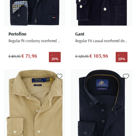
Portofino
Gant
Regular fit corduroy overhemd donkerblauw katoen
Regular Fit casual overhemd donkerblauw
€ 71,96
€ 103,96
-
-
€ 89,95
€ 129,95
20%
20%
Toevoegen aan favorieten
Toevoe