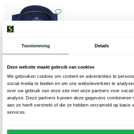
Toevoegen aan favorieten
Toestemming
Details
Deze website maakt gebruik van cookies
We gebruiken cookies om content en advertenties te persona
Extra lang
social media te bieden en om ons websiteverkeer te analyse
over uw gebruik van onze site met onze partners voor social
Eden Valley
analyse. Deze partners kunnen deze gegevens combineren me
overhemd ml 7 blauw corduroy modern fit
aan ze heeft verstrekt of die ze hebben verzameld op basis
services.
€ 67,96
-
€ 84,95
20%