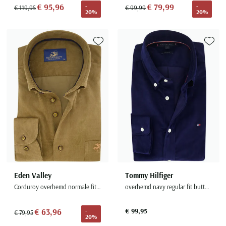
€ 95,96
€ 79,99
-
-
€ 119,95
€ 99,99
20%
20%
Toevoegen aan favorieten
Toevoe
Eden Valley
Tommy Hilfiger
Corduroy overhemd normale fit bruin
overhemd navy regular fit button-down
€ 63,96
€ 99,95
-
€ 79,95
20%