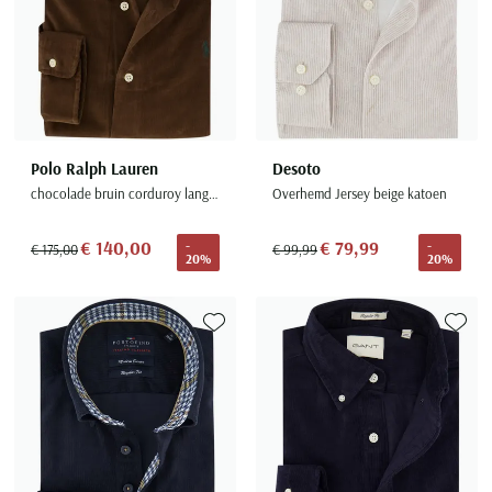
Polo Ralph Lauren
Desoto
chocolade bruin corduroy lange mouw
Overhemd Jersey beige katoen
€ 140,00
€ 79,99
-
-
€ 175,00
€ 99,99
20%
20%
Toevoegen aan favorieten
Toevoe