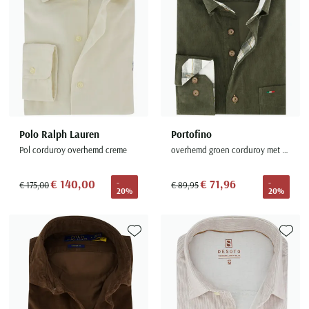
Polo Ralph Lauren
Portofino
Pol corduroy overhemd creme
overhemd groen corduroy met borstzak
€ 140,00
€ 71,96
-
-
€ 175,00
€ 89,95
20%
20%
Toevoegen aan favorieten
Toevoe