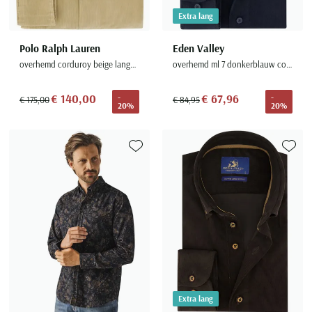
Extra lang
Polo Ralph Lauren
Eden Valley
overhemd corduroy beige lange mouw
overhemd ml 7 donkerblauw corduroy modern fit
€ 140,00
€ 67,96
-
-
€ 175,00
€ 84,95
20%
20%
Toevoegen aan favorieten
Toevoe
Extra lang