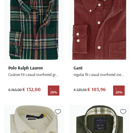
Polo Ralph Lauren
Gant
Custom Fit casual overhemd groen
regular fit casual overhemd roest corduroy katoen
€ 132,00
€ 103,96
-
-
€ 165,00
€ 129,95
20%
20%
Toevoegen aan favorieten
Toevoe