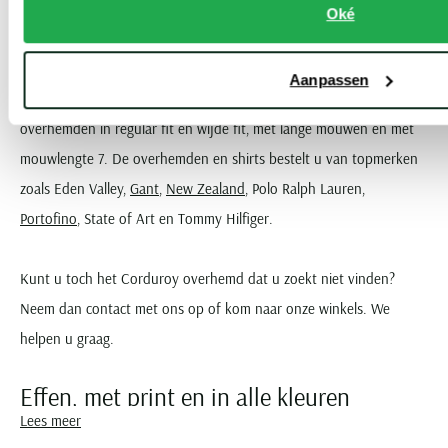
Corduroy overhemd
Oké
Het Corduroy overhemd zorgt in ribstof of ribcord voor een luxe
Aanpassen
look in een geklede en nette stijl. Ontdek ons assortiment met
overhemden in regular fit en wijde fit, met lange mouwen en met
mouwlengte 7. De overhemden en shirts bestelt u van topmerken
zoals Eden Valley,
Gant
,
New Zealand
, Polo Ralph Lauren,
Portofino
, State of Art en Tommy Hilfiger.
Kunt u toch het Corduroy overhemd dat u zoekt niet vinden?
Neem dan contact met ons op of kom naar onze winkels. We
helpen u graag.
Effen, met print en in alle kleuren
Lees meer