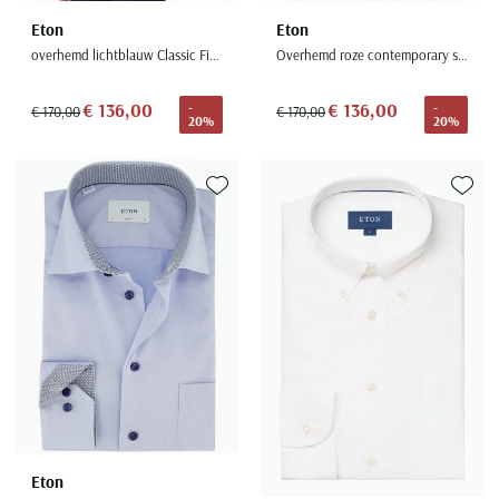
Eton
Eton
overhemd lichtblauw Classic Fit lange mouw
Overhemd roze contemporary strijkvrij wide collar
€ 136,00
€ 136,00
-
-
€ 170,00
€ 170,00
20%
20%
Toevoegen aan favorieten
Toevoe
Eton