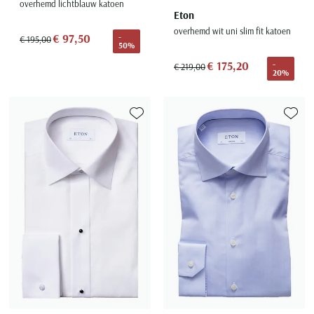
overhemd lichtblauw katoen
Eton
overhemd wit uni slim fit katoen
€ 97,50
-
€ 195,00
50%
€ 175,20
-
€ 219,00
20%
Toevoegen aan favorieten
Toevoe