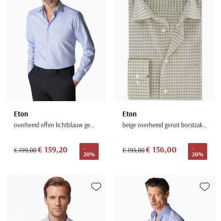
Eton
Eton
overhemd effen lichtblauw geweven katoen
beige overhemd geruit borstzak Classic Fit
€ 159,20
€ 156,00
-
-
€ 199,00
€ 195,00
20%
20%
Toevoegen aan favorieten
Toevoe