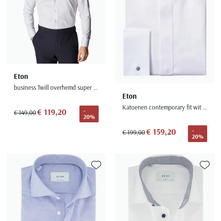
Eton
business Twill overhemd super slim fit wit effen
Eton
Katoenen contemporary fit wit overhemd smoking
€ 119,20
-
€ 149,00
20%
€ 159,20
-
€ 199,00
20%
Toevoegen aan favorieten
Toevoe