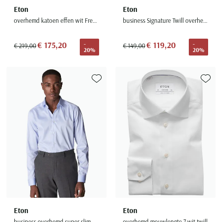
Eton
Eton
overhemd katoen effen wit French Cuff
business Signature Twill overhemd super slim fit lichtblauw
€ 175,20
€ 119,20
-
-
€ 219,00
€ 149,00
20%
20%
Toevoegen aan favorieten
Toevoe
Eton
Eton
business overhemd super slim fit Signature Twill lichtblauw
overhemd mouwlengte 7 wit twill