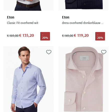
Eton
Eton
Classic Fit overhemd wit
dress overhemd donkerblauw Contemporary
€ 135,20
€ 119,20
-
-
€ 169,00
€ 149,00
20%
20%
Toevoegen aan favorieten
Toevoe