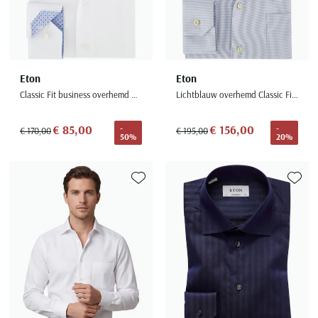
Eton
Eton
Classic Fit business overhemd wit
Lichtblauw overhemd Classic Fit met borstzak
€ 85,00
€ 156,00
-
-
€ 170,00
€ 195,00
50%
20%
Toevoegen aan favorieten
Toevoe