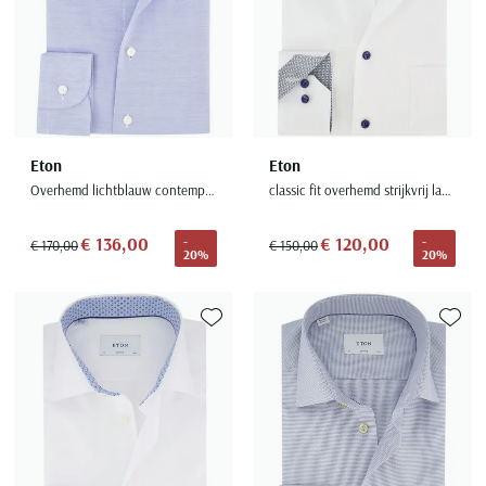
Eton
Eton
Overhemd lichtblauw contemporary strijkvrij wide collar
classic fit overhemd strijkvrij lange mouw wit
€ 136,00
€ 120,00
-
-
€ 170,00
€ 150,00
20%
20%
Toevoegen aan favorieten
Toevoe