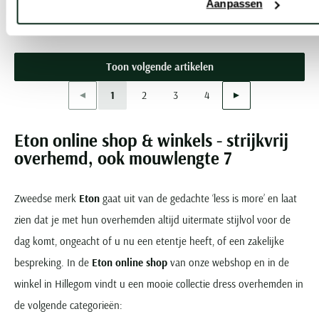
€ 119,20
-
Aanpassen
€ 149,00
20%
Toon volgende artikelen
Vorige
Volgende
1
2
3
4
Current Page
Page
Page
Page
Eton online shop & winkels - strijkvrij
overhemd, ook mouwlengte 7
Zweedse merk
Eton
gaat uit van de gedachte ‘less is more’ en laat
zien dat je met hun overhemden altijd uitermate stijlvol voor de
dag komt, ongeacht of u nu een etentje heeft, of een zakelijke
bespreking. In de
Eton online shop
van onze webshop en in de
winkel in Hillegom vindt u een mooie collectie dress overhemden in
de volgende categorieën: