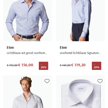
Eton
Eton
Lichtblauw wit geruit overhemd Classic Fit borstzak
overhemd lichtblauw Signature Twill slim fit
€ 156,00
€ 119,20
-
-
€ 195,00
€ 149,00
20%
20%
Toevoegen aan favorieten
Toevoe