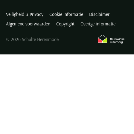
onze Schulte Herenmode winkels en laat gratis uw mouwlengte
Veiligheid & Privacy
Cookie informatie
Disclaimer
opmeten door een van onze gespecialiseerde medewerkers.
Algemene voorwaarden
Copyright
Overige informatie
Daarnaast kunt u ook eenvoudig en snel thuis bepalen wat de
geschikte mouwlengte voor u is: wanneer de mouwen van shirts
© 2026 Schulte Herenmode
met de normale mouwlengte tot (ruimschots) boven uw pols
reiken, is het verstandig om eens een overhemd met extra lange
mouwen te proberen. U kunt ook de tabellen raadplegen op de
productpagina's van de overhemden.
Het merk Eton
Het Zweedse merk
Eton
kent een rijke geschiedenis en is in minder
dan honderd jaar uitgegroeid tot een wereldwijd zeer gewaardeerd
modemerk. De gebroeders Davidson, zoons van de oprichters,
introduceerden in 1948 het Eton shirt. Dit shirt kreeg zoveel