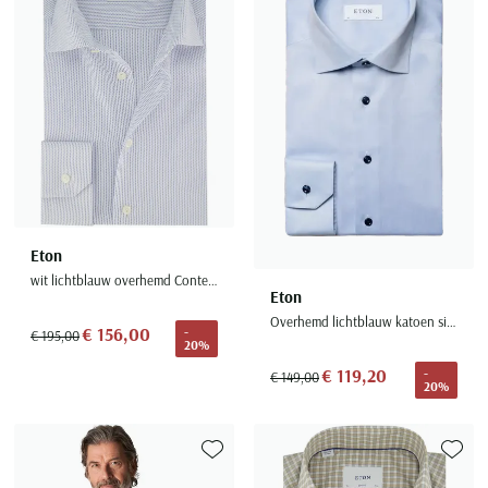
Eton
wit lichtblauw overhemd Contemporary blauw semi-wide spread
Eton
Overhemd lichtblauw katoen signature twill contemporary fit
€ 156,00
-
€ 195,00
20%
€ 119,20
-
€ 149,00
20%
Toevoegen aan favorieten
Toevoe