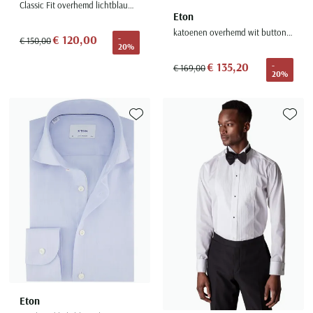
Classic Fit overhemd lichtblauw gemêleerd
Eton
katoenen overhemd wit button down contemporary fit
€ 120,00
-
€ 150,00
20%
€ 135,20
-
€ 169,00
20%
Toevoegen aan favorieten
Toevoe
Eton