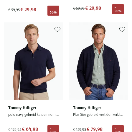
€ 29,98
-
€ 59,95
€ 29,98
-
€ 59,95
50%
50%
Toevoegen aan favorieten
Toevoe
Tommy Hilfiger
Tommy Hilfiger
polo navy gebreid katoen normale fit
Plus Size gebreid vest donkerblauw
€ 64,98
€ 79,98
-
-
€ 129,95
€ 159,95
50%
50%