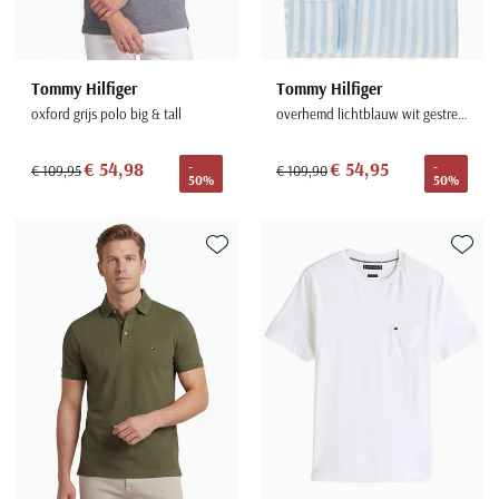
Tommy Hilfiger
Tommy Hilfiger
oxford grijs polo big & tall
overhemd lichtblauw wit gestreept normale fit
€ 54,98
€ 54,95
-
-
€ 109,95
€ 109,90
50%
50%
Toevoegen aan favorieten
Toevoe