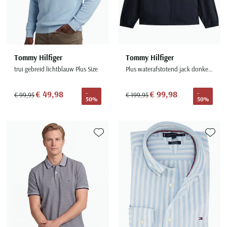
Tommy Hilfiger
Tommy Hilfiger
trui gebreid lichtblauw Plus Size
Plus waterafstotend jack donkerblauw
€ 49,98
€ 99,98
-
-
€ 99,95
€ 199,95
50%
50%
Toevoegen aan favorieten
Toevoe