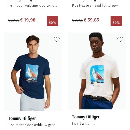
T-shirt donkerblauw opdruk ronde hals
Plus Flex overhemd lichtblauw
€ 19,98
€ 39,83
-
-
€ 39,95
€ 79,65
50%
50%
Toevoegen aan favorieten
Toevoe
Tommy Hilfiger
Tommy Hilfiger
t-shirt wit print
T-shirt effen donkerblauw geprint