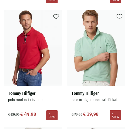
Toevoegen aan favorieten
Toevoe
Tommy Hilfiger
Tommy Hilfiger
polo rood met rits effen
polo mintgroen normale fit katoen
€ 44,98
€ 39,98
-
-
€ 89,95
€ 79,95
50%
50%