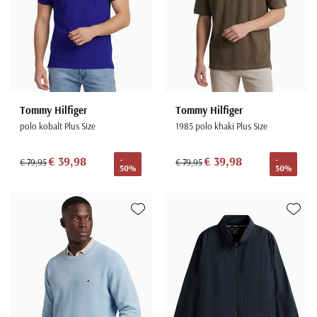
Tommy Hilfiger
Tommy Hilfiger
polo kobalt Plus Size
1985 polo khaki Plus Size
€ 39,98
€ 39,98
-
-
€ 79,95
€ 79,95
50%
50%
Toevoegen aan favorieten
Toevoe