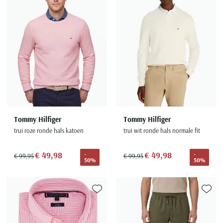
Tommy Hilfiger
Tommy Hilfiger
trui roze ronde hals katoen
trui wit ronde hals normale fit
€ 49,98
€ 49,98
-
-
€ 99,95
€ 99,95
50%
50%
Toevoegen aan favorieten
Toevoe