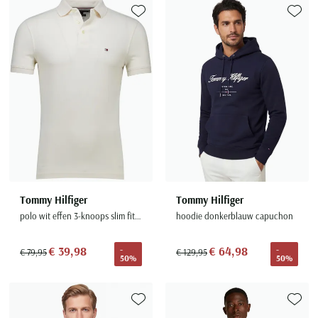
Toevoegen aan favorieten
Toevoe
Tommy Hilfiger
Tommy Hilfiger
polo wit effen 3-knoops slim fit katoen
hoodie donkerblauw capuchon
€ 39,98
€ 64,98
-
-
€ 79,95
€ 129,95
50%
50%
Toevoegen aan favorieten
Toevoe