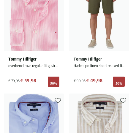
Tommy Hilfiger
Tommy Hilfiger
overhemd roze regular fit gestreept
Harlem po linen short relaxed fit groen
€ 39,98
€ 49,98
-
-
€ 79,95
€ 99,95
50%
50%
Toevoegen aan favorieten
Toevoe