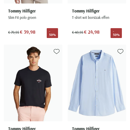
Tommy Hilfiger
Tommy Hilfiger
Slim Fit polo groen
T-shirt wit borstzak effen
€ 39,98
€ 24,98
-
-
€ 79,95
€ 49,95
50%
50%
Toevoegen aan favorieten
Toevoe
Tommy Hilfiger
Tommy Hilfiger