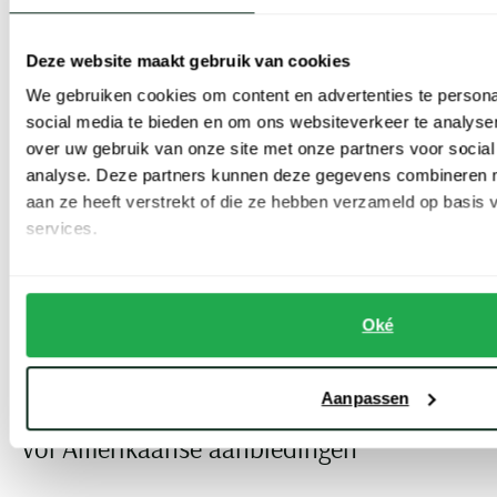
Deze website maakt gebruik van cookies
We gebruiken cookies om content en advertenties te persona
social media te bieden en om ons websiteverkeer te analyse
Tommy Hilfiger
Tommy Hilfiger
over uw gebruik van onze site met onze partners voor social
zomerjas rood
zomerjas beige
analyse. Deze partners kunnen deze gegevens combineren me
aan ze heeft verstrekt of die ze hebben verzameld op basis
€ 124,98
€ 89,98
-
-
€ 249,95
€ 179,95
50%
50%
services.
Toon volgende artikelen
Oké
...
Vorige
Volgende
1
2
7
Current Page
Page
Page
Aanpassen
Tommy Hilfiger sale bestellen? Een sale
vol Amerikaanse aanbiedingen