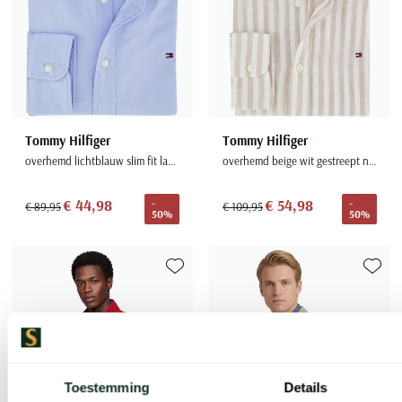
Tommy Hilfiger
Tommy Hilfiger
overhemd lichtblauw slim fit lange mouw
overhemd beige wit gestreept normale fit
€ 44,98
€ 54,98
-
-
€ 89,95
€ 109,95
50%
50%
Toevoegen aan favorieten
Toevoe
Toestemming
Details