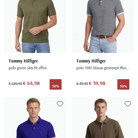
Seidensticker
Slater
State of Art
Superdry
Tenson
Thomas Maine
Tommy Hilfiger
Tommy Hilfiger
Tommy Hilfiger
polo groen slim fit effen
polo 1985 blauw gestreept Plus Size
Tramarossa
UBR
€ 64,98
€ 39,98
-
-
€ 129,95
€ 79,95
50%
50%
Vanguard
Wellington of Billmore
William Lockie
Toevoegen aan favorieten
Toevoe
Xacus
Alle merken