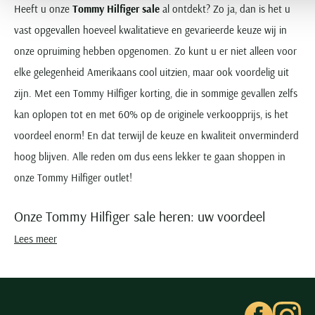
Heeft u onze
Tommy Hilfiger sale
al ontdekt? Zo ja, dan is het u
vast opgevallen hoeveel kwalitatieve en gevarieerde keuze wij in
onze opruiming hebben opgenomen. Zo kunt u er niet alleen voor
elke gelegenheid Amerikaans cool uitzien, maar ook voordelig uit
zijn. Met een Tommy Hilfiger korting, die in sommige gevallen zelfs
kan oplopen tot en met 60% op de originele verkoopprijs, is het
voordeel enorm! En dat terwijl de keuze en kwaliteit onverminderd
hoog blijven. Alle reden om dus eens lekker te gaan shoppen in
onze Tommy Hilfiger outlet!
Onze Tommy Hilfiger sale heren: uw voordeel
Lees meer
Een Tommy Hilfiger korting scoren? Jazeker, dat kan 24/7
betrouwbaar in onze online outlet. En is het u opgevallen hoe leuk
en actueel deze sterk afgeprijsde mode is? Soms zelfs van het