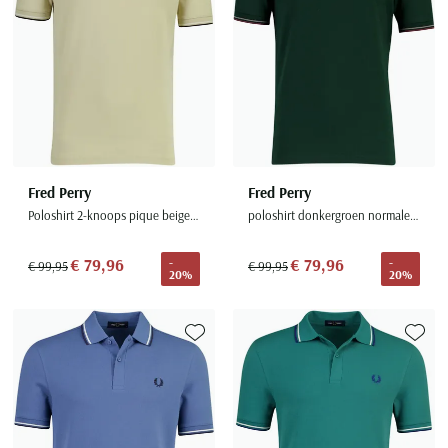
Fred Perry
Fred Perry
Poloshirt 2-knoops pique beige 100% katoen
poloshirt donkergroen normale fit korte mouw
€ 79,96
€ 79,96
-
-
€ 99,95
€ 99,95
20%
20%
Toevoegen aan favorieten
Toevoe