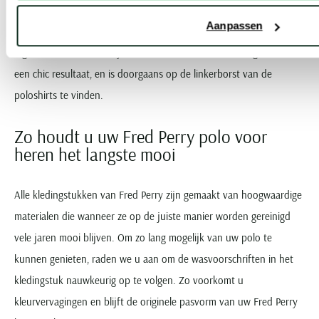
Het perfecte logo voor een merk dat is opgericht door een
Aanpassen
geprezen tennisser en modeontwerper dus. Het iconische
logodetail van Fred Perry wordt rechtstreeks in de stof gestikt voor
een chic resultaat, en is doorgaans op de linkerborst van de
poloshirts te vinden.
Zo houdt u uw Fred Perry polo voor
heren het langste mooi
Alle kledingstukken van Fred Perry zijn gemaakt van hoogwaardige
materialen die wanneer ze op de juiste manier worden gereinigd
vele jaren mooi blijven. Om zo lang mogelijk van uw polo te
kunnen genieten, raden we u aan om de wasvoorschriften in het
kledingstuk nauwkeurig op te volgen. Zo voorkomt u
kleurvervagingen en blijft de originele pasvorm van uw Fred Perry