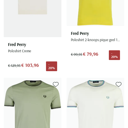
Fred Perry
Poloshirt 2-knoops pique geel 100% katoen
Fred Perry
Poloshirt Creme
€ 79,96
-
€ 99,95
20%
€ 103,96
-
€ 129,95
20%
Toevoegen aan favorieten
Toevoe