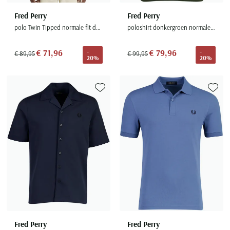
Fred Perry
Fred Perry
polo Twin Tipped normale fit donkerblauw effen katoen
poloshirt donkergroen normale fit 2 knoops
€ 71,96
€ 79,96
-
-
€ 89,95
€ 99,95
20%
20%
Toevoegen aan favorieten
Toevoe
Fred Perry
Fred Perry