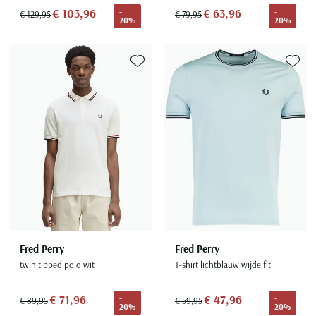
€ 103,96
€ 63,96
-
-
€ 129,95
€ 79,95
20%
20%
Toevoegen aan favorieten
Toevoe
Fred Perry
Fred Perry
twin tipped polo wit
T-shirt lichtblauw wijde fit
€ 71,96
€ 47,96
-
-
€ 89,95
€ 59,95
20%
20%