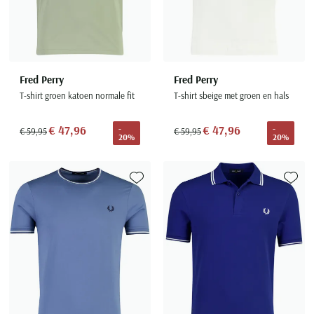
Fred Perry
Fred Perry
T-shirt groen katoen normale fit
T-shirt sbeige met groen en hals
€ 47,96
€ 47,96
-
-
€ 59,95
€ 59,95
20%
20%
Toevoegen aan favorieten
Toevoe