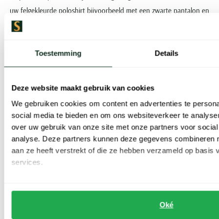
uw felgekleurde poloshirt bijvoorbeeld met een zwarte pantalon en
blazer. Maak de outfit compleet met een mooie lederen riem en u
bent klaar voor een theaterbezoek of zakelijke afspraak.
Toestemming
Details
Het iconische logo op Fred Perry
poloshirts voor heren
Deze website maakt gebruik van cookies
We gebruiken cookies om content en advertenties te persona
Net zoals de meeste andere wereldberoemde modelabels, maakt
social media te bieden en om ons websiteverkeer te analyse
ook Fred Perry zijn kledingstukken herkenbaar met een eigen
over uw gebruik van onze site met onze partners voor social
logodetail. In alle kledingstukken van Fred Perry vindt u daarom
analyse. Deze partners kunnen deze gegevens combineren me
aan ze heeft verstrekt of die ze hebben verzameld op basis
het half-open lauwerkrans logo terug. De lauwerkrans is al vanaf
services.
de oprichting van het merk (in 1952) verbonden aan het
modelabel, en niet zonder goede reden. In de Griekse Mythologie
werd de lauwerkrans namelijk altijd geschonken aan winnaars van
Oké
evenementen in de sport, maar ook in de literatuur en de kunst.