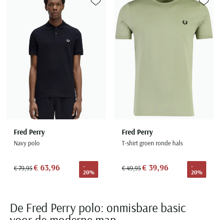
Toevoegen aan favorieten
Toevoe
Fred Perry
Fred Perry
Navy polo
T-shirt groen ronde hals
€ 63,96
€ 39,96
-
-
€ 79,95
€ 49,95
20%
20%
De Fred Perry polo: onmisbare basic
voor de moderne man