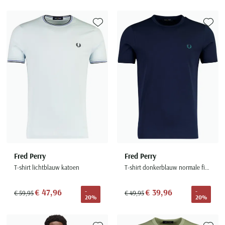
Toevoegen aan favorieten
Toevoe
Fred Perry
Fred Perry
T-shirt lichtblauw katoen
T-shirt donkerblauw normale fit katoen
€ 47,96
€ 39,96
-
-
€ 59,95
€ 49,95
20%
20%