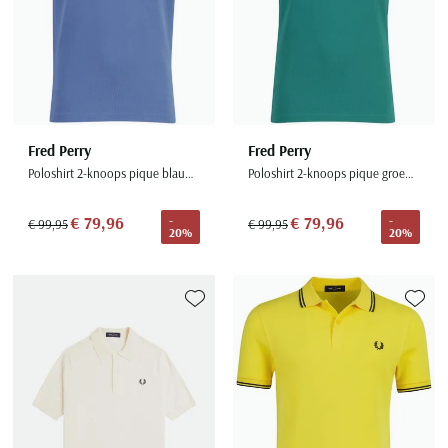
Fred Perry
Fred Perry
Poloshirt 2-knoops pique blauw omlijnde kraag
Poloshirt 2-knoops pique groen 100% katoen
€ 79,96
€ 79,96
-
-
€ 99,95
€ 99,95
20%
20%
Toevoegen aan favorieten
Toevoe