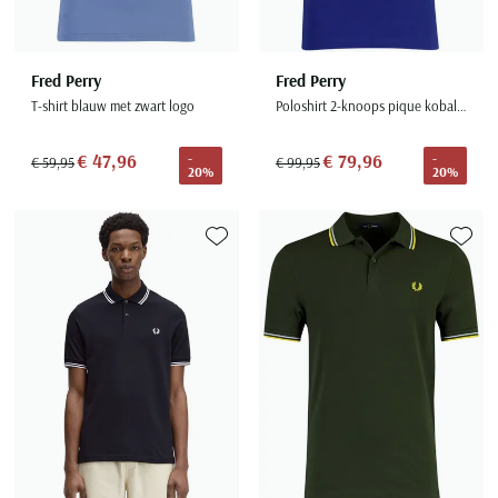
Fred Perry
Fred Perry
T-shirt blauw met zwart logo
Poloshirt 2-knoops pique kobaltblauw 100% katoen
€ 47,96
€ 79,96
-
-
€ 59,95
€ 99,95
20%
20%
Toevoegen aan favorieten
Toevoe