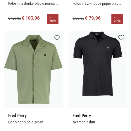
Poloshirts donkerblauw normale fit
Poloshirt 2-knoops pique blauw 100% katoen
€ 103,96
€ 79,96
-
-
€ 129,95
€ 99,95
20%
20%
Toevoegen aan favorieten
Toevoe
Fred Perry
Fred Perry
Doorknoop polo groen
zwart poloshirt