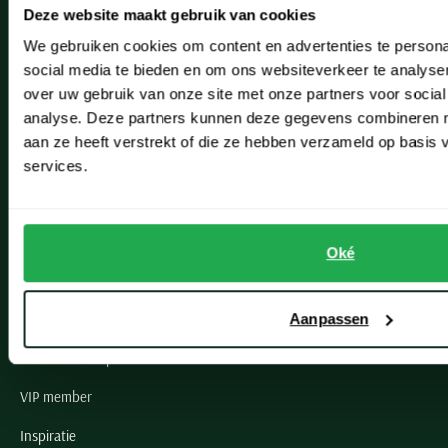
Deze website maakt gebruik van cookies
Hillegom
We gebruiken cookies om content en advertenties te persona
Leiderdorp
social media te bieden en om ons websiteverkeer te analyse
over uw gebruik van onze site met onze partners voor social
Lisse
analyse. Deze partners kunnen deze gegevens combineren me
Noordwijk
aan ze heeft verstrekt of die ze hebben verzameld op basis
services.
Oegstgeest
Openingstijden winkels
Oké
Schulte Herenmode
Grote maten herenkleding
Aanpassen
Paul & Shark specialist
VIP member
Inspiratie