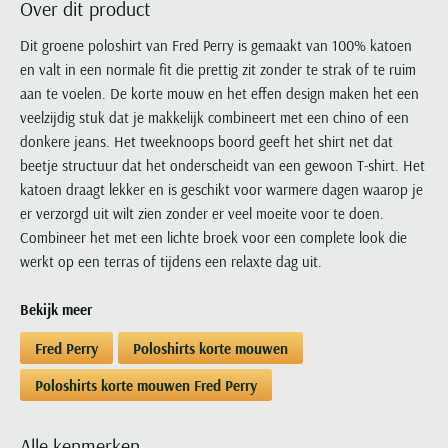
Over dit product
Portofino
PME Legend
Tussenjassen
PME Legend
Polo Ralph Lauren
Pierre Cardin
New Zealand
Lacoste
Profuomo
Polo Ralph Lauren
Dit groene poloshirt van Fred Perry is gemaakt van 100% katoen
Bodywarmers
Polo Ralph Lauren
PME Legend
PME Legend
Olymp
Ledub
en valt in een normale fit die prettig zit zonder te strak of te ruim
R2
Portofino
Portofino
Portofino
Polo Ralph Lauren
Paul & Shark
Lyle & Scott
aan te voelen. De korte mouw en het effen design maken het een
Seidensticker
Reset
Profuomo
Profuomo
Portofino
Polo Ralph Lauren
Mac
veelzijdig stuk dat je makkelijk combineert met een chino of een
State of Art
State of Art
State of Art
State of Art
Replay
donkere jeans. Het tweeknoops boord geeft het shirt net dat
PME Legend
Maerz
Tommy Hilfiger
Superdry
beetje structuur dat het onderscheidt van een gewoon T-shirt. Het
Superdry
Superdry
Tommy Hilfiger
Profuomo
Magnanni
katoen draagt lekker en is geschikt voor warmere dagen waarop je
Vanguard
Tenson
Tommy Hilfiger
Thomas Maine
Tramarossa
R2
Mason's
er verzorgd uit wilt zien zonder er veel moeite voor te doen.
Xacus
Tommy Hilfiger
Vanguard
Tommy Hilfiger
Vanguard
Combineer het met een lichte broek voor een complete look die
State of Art
Mc Alson
UBR
werkt op een terras of tijdens een relaxte dag uit.
Vanguard
Superdry
Meyer
Populaire kleuren
Vanguard
Grote maten
Deals
William Lockie
Tenson
New Zealand
Bekijk meer
Wit overhemd heren
Grote maten poloshirts
2e broek voor de helft
Wellington of Billmore
Tommy Hilfiger
Zwart overhemd heren
Fred Perry
Poloshirts korte mouwen
Grote maten herenmode
Populaire materialen
Tramarossa
Blauw overhemd heren
Populaire merk lijnen
Grote maten
Katoenen trui
Poloshirts korte mouwen Fred Perry
North 84
Vanguard
Groen overhemd heren
Meyer Chicago
Grote maten jassen
Populaire kleuren
Lamswollen trui
Olymp
Alle merken sale
Witte polo heren
Meyer Diego
Grote maten winterjassen
Alle kenmerken
Merino wol trui