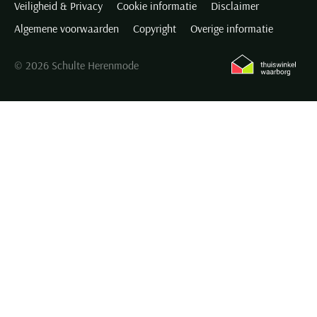
Veiligheid & Privacy
Cookie informatie
Disclaimer
dessins en afwerkingen.
Algemene voorwaarden
Copyright
Overige informatie
Strijkvrije overhemden
© 2026 Schulte Herenmode
Nooit meer die vervelende kreukels of ellenlang strijken...
Voortaan zijn er de
Casa Moda strijkvrije overhemden
. De dessins
zijn krachtig effen, subtiel gestreept of voorzichtig geruit in blauw,
wit, grijs en zwart. In korte, normale en extra lange mouwen.
Trendy overhemden
Opvallend eigentijds en uniek uitbundig gekleurd uw entree
maken? Dat lukt u zeker met de Casa Moda trendy overhemden.
Gaat u voor die vrolijke visjes, de eigenwijze oranje stippen, de
tropische flamingo's of die blauwpaarse blokruit?