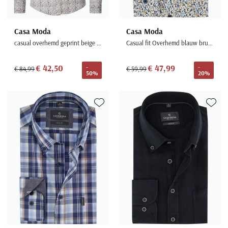
Casa Moda
Casa Moda
casual overhemd geprint beige wijde fit katoen
Casual fit Overhemd blauw bruin geprint met borstzak
€ 42,50
€ 47,99
-
-
€ 84,99
€ 59,99
50%
20%
Toevoegen aan favorieten
Toevoe