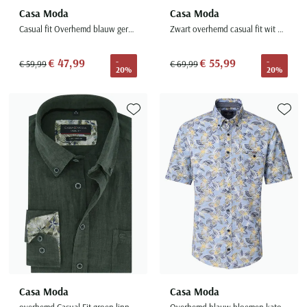
Casa Moda
Casa Moda
Casual fit Overhemd blauw geruit met borstzak
Zwart overhemd casual fit wit omlijnde knopen button-down collar
€ 47,99
€ 55,99
-
-
€ 59,99
€ 69,99
20%
20%
Toevoegen aan favorieten
Toevoe
Casa Moda
Casa Moda
overhemd Casual Fit groen linnen
Overhemd blauw bloemen katoen