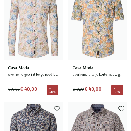
Casa Moda
Casa Moda
overhemd geprint beige rood blauw wijde fit
overhemd oranje korte mouw geprint wijde fit
€ 40,00
€ 40,00
-
-
€ 79,99
€ 79,99
50%
50%
Toevoegen aan favorieten
Toevoe