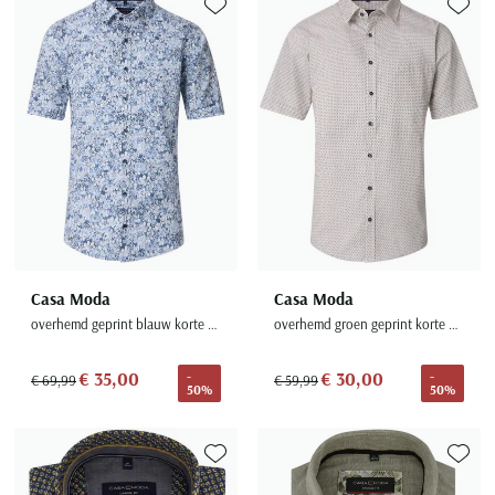
Toevoegen aan favorieten
Toevoe
Casa Moda
Casa Moda
overhemd geprint blauw korte mouw katoen
overhemd groen geprint korte mouw katoen
€ 35,00
€ 30,00
-
-
€ 69,99
€ 59,99
50%
50%
Toevoegen aan favorieten
Toevoe