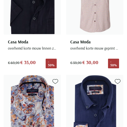
Casa Moda
Casa Moda
overhemd korte mouw linnen zwart wijde fit
overhemd korte mouw geprint oranje wijde fit
€ 35,00
€ 30,00
-
-
€ 69,99
€ 59,99
50%
50%
Toevoegen aan favorieten
Toevoe