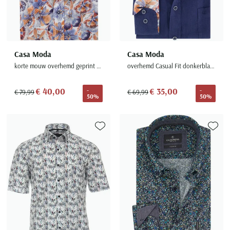
Casa Moda
Casa Moda
korte mouw overhemd geprint multicolor wijde fit
overhemd Casual Fit donkerblauw linnen
€ 40,00
€ 35,00
-
-
€ 79,99
€ 69,99
50%
50%
Toevoegen aan favorieten
Toevoe