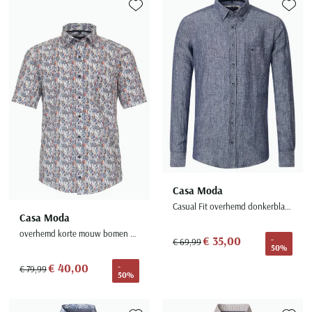
Seidensticker
Toevoegen aan favorieten
Toevoe
Slater
State of Art
Superdry
Tenson
Thomas Maine
Tommy Hilfiger
Tramarossa
UBR
Casa Moda
Vanguard
Casual Fit overhemd donkerblauw button down
Casa Moda
Wellington of Billmore
overhemd korte mouw bomen print katoen
€ 35,00
-
€ 69,99
William Lockie
50%
€ 40,00
-
Xacus
€ 79,99
50%
Alle merken