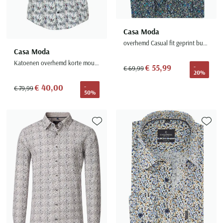
Casa Moda
overhemd Casual fit geprint button down boord
Casa Moda
Katoenen overhemd korte mouw normale fit wit geprint
€ 55,99
-
€ 69,99
20%
€ 40,00
-
€ 79,99
50%
Toevoegen aan favorieten
Toevoe