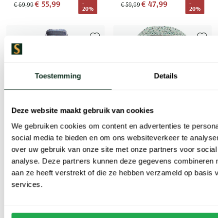
€ 55,99
€ 47,99
-
-
€ 69,99
€ 59,99
20%
20%
Toevoegen aan favorieten
Toevoe
Toestemming
Details
Deze website maakt gebruik van cookies
We gebruiken cookies om content en advertenties te persona
social media te bieden en om ons websiteverkeer te analyse
Extra lang
over uw gebruik van onze site met onze partners voor social
analyse. Deze partners kunnen deze gegevens combineren me
Casa Moda
Casa Moda
aan ze heeft verstrekt of die ze hebben verzameld op basis
Overhemd Casual Fit blauw geprint mouwlengte 7
Overhemd Casual Fit groen geprint
services.
€ 43,99
€ 47,99
-
-
€ 54,99
€ 59,99
20%
20%