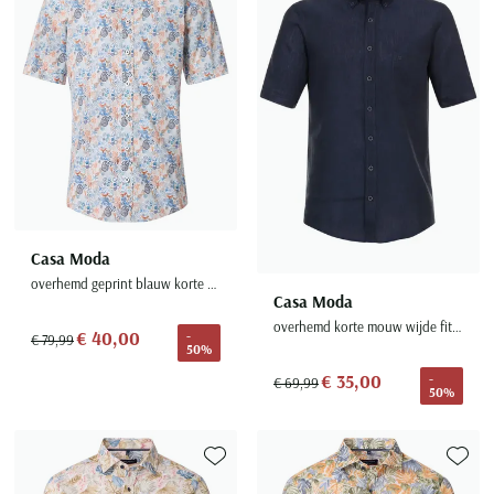
Casa Moda
overhemd geprint blauw korte mouw wijde fit
Casa Moda
overhemd korte mouw wijde fit donkerblauw
€ 40,00
-
€ 79,99
50%
€ 35,00
-
€ 69,99
50%
Toevoegen aan favorieten
Toevoe