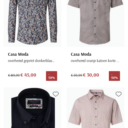
Casa Moda
Casa Moda
overhemd geprint donkerblauw katoen
overhemd oranje katoen korte mouw geprint
€ 45,00
€ 30,00
-
-
€ 89,99
€ 59,99
50%
50%
Toevoegen aan favorieten
Toevoe