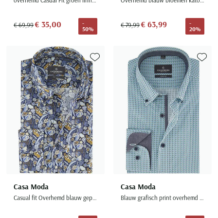
€ 35,00
€ 63,99
-
-
€ 69,99
€ 79,99
50%
20%
Toevoegen aan favorieten
Toevoe
Casa Moda
Casa Moda
Casual fit Overhemd blauw geprint button-down collar
Blauw grafisch print overhemd Casual Fit