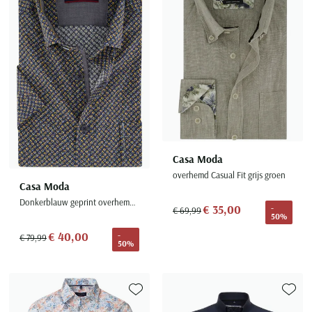
Casa Moda
overhemd Casual Fit grijs groen
Casa Moda
Donkerblauw geprint overhemd korte mouw
€ 35,00
-
€ 69,99
50%
€ 40,00
-
€ 79,99
50%
Toevoegen aan favorieten
Toevoe