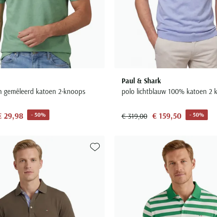
Paul & Shark
n gemêleerd katoen 2-knoops
polo lichtblauw 100% katoen 2 
€ 29,98
€ 159,50
- 50%
- 50%
€ 319,00
Toevoegen aan favorieten