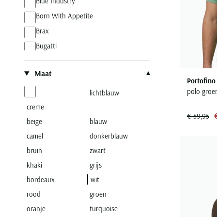
Blue Industry
Born With Appetite
Brax
Bugatti
Butcher of Blue
Maat
Camel Active
Portofino
Casa Moda
polo groe
lichtblauw
Cast Iron
creme
€ 59,95
Cavallaro
beige
blauw
camel
Desoto
donkerblauw
bruin
zwart
Diesel
khaki
grijs
Eden Valley
bordeaux
wit
Fred Perry
rood
groen
Fynch Hatton
oranje
turquoise
Gant