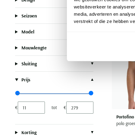
websiteverkeer te analyseren
media, adverteren en analys
Seizoen
verstrekt of die ze hebben v
Model
Mouwlengte
Sluiting
Prijs
Range slider min value
Range slider max value
€
tot
€
Minimum value input
Maximum value input
Portofino
polo groe
Korting