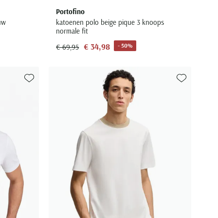
Portofino
uw
katoenen polo beige pique 3 knoops
normale fit
€ 34,98
- 50%
€ 69,95
Toevoegen aan favorieten
Toevoegen aa