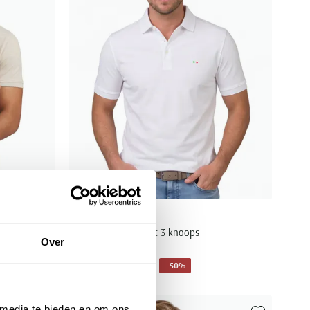
Portofino
polo extra lang wit 3 knoops
Over
€ 37,48
- 50%
€ 74,95
 media te bieden en om ons