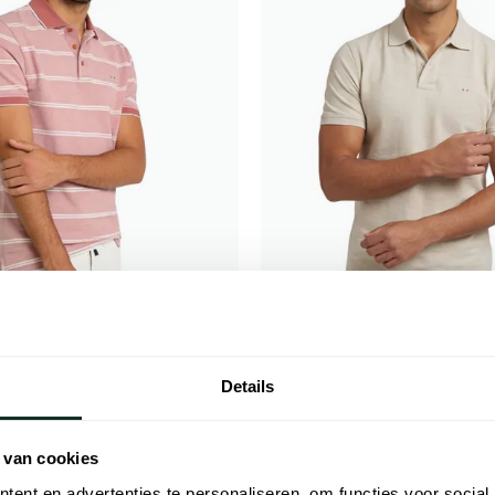
Portofino
le fit roze en wit gestreept
Fang polo beige
Details
€ 34,98
€ 29,98
- 50%
- 50%
€ 59,95
 van cookies
ent en advertenties te personaliseren, om functies voor social