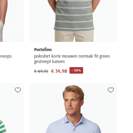
Portofino
knoops
poloshirt korte mouwen normale fit groen
gestreept katoen
€ 34,98
- 50%
€ 69,95
Toevoegen aan favorieten
Toevoegen aa