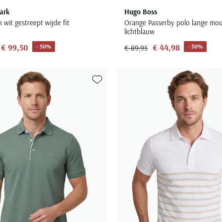
ark
Hugo Boss
 wit gestreept wijde fit
Orange Passerby polo lange mo
lichtblauw
€ 99,50
€ 44,98
- 50%
- 50%
€ 89,95
Toevoegen aan favorieten