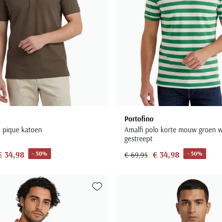
Portofino
n pique katoen
Amalfi polo korte mouw groen w
gestreept
€ 34,98
€ 34,98
- 50%
- 50%
€ 69,95
Toevoegen aan favorieten