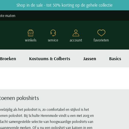
Shop in de sale - tot 50% korting op de gehele collectie
ote maten
winkels
service
account
favorieten
Broeken
Kostuums & Colberts
Jassen
Basics
toenen poloshirts
eelzijdig als het poloshirt is, zo comfortabel en stijlvol is het
enen poloshirt. Bij Schulte Herenmode vindt u een met zorg en
acht samengestelde selectie van hoogwaardige poloshirts van
naangevende merken. Of u nu een poloshirt van katoen in een