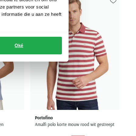
ze partners voor social
Toevoegen aan favorieten
Toevoegen aa
nformatie die u aan ze heeft
Oké
Portofino
en
Amalfi polo korte mouw rood wit gestreept