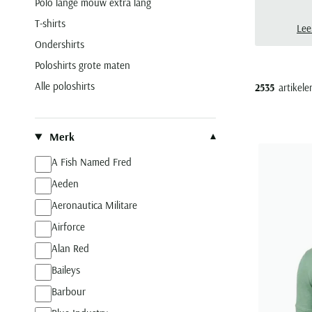
Polo lange mouw extra lang
klas
T-shirts
juis
Lee
Ondershirts
Poloshirts grote maten
Alle poloshirts
2535
artikele
Filteren op
Merk
A Fish Named Fred
Aeden
Aeronautica Militare
Airforce
Alan Red
Baileys
Barbour