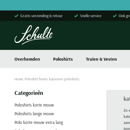
Skip to content
Gratis verzending & retour
Snelle service
Ook gr
Overhemden
Poloshirts
Truien & Vesten
Home
Poloshirt heren
katoenen poloshirts
Categorieën
ka
Poloshirts korte mouw
Zo v
Poloshirts lange mouw
kato
Polo korte mouw extra lang
aand
too