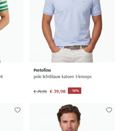
Portofino
it
polo lichtblauw katoen 3-knoops
€ 39,98
- 50%
€ 79,95
Toevoegen aan favorieten
Toevoegen aa