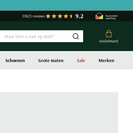
9.2
31823 reviews
Submit search
winkelmand
Schoenen
Grote maten
Sale
Merken