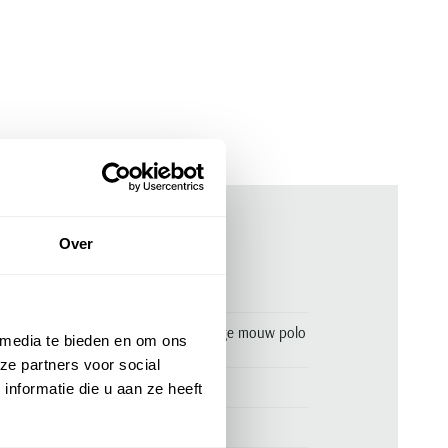
Over
ken
00163714
BOSS Orange Passerby open lange mouw polo
 media te bieden en om ons
groen katoen
ze partners voor social
Hugo Boss
nformatie die u aan ze heeft
BOSS Orange