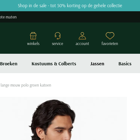
Shop in de sale - tot 50% korting op de gehele collectie
ote maten
winkels
service
account
favorieten
Broeken
Kostuums & Colberts
Jassen
Basics
 lange mouw polo groen katoen