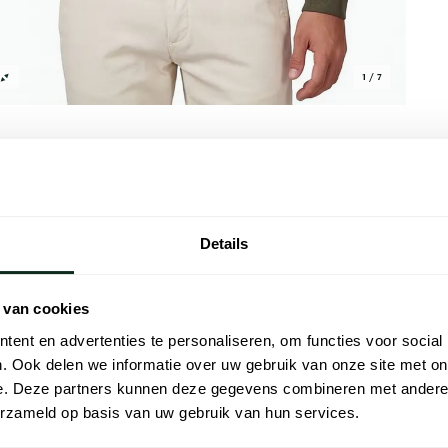
1 / 7
Details
Alle kenmer
go Boss is een moderne keuze voor de
Artikelnr.
 van cookies
n wijde fit en is voorzien van twee
Naam
 Gemaakt van 95% katoen en 5% elastaan,
ent en advertenties te personaliseren, om functies voor social
le bewegingsvrijheid. Deze polo is ideaal
. Ook delen we informatie over uw gebruik van onze site met on
Merk
n weekenduitje
e. Deze partners kunnen deze gegevens combineren met andere i
erzameld op basis van uw gebruik van hun services.
Lijn