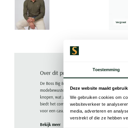
Vergroot
Toestemming
Over dit product
De Boss Big & Tall polo met lange mouwen van Hu
Deze website maakt gebruik
modebewuste man. Deze effen groene polo heeft ee
knopen, wat zorgt voor een stijlvolle uitstraling.
We gebruiken cookies om cont
biedt het comfort en een lichte stretch voor optima
websiteverkeer te analyseren
voor een casual dag op kantoor of een ontspanne
media, adverteren en analys
verstrekt of die ze hebben v
Bekijk meer