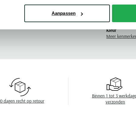
Materiaal
o Boss
Aanpassen
Pasvorm
Kleur
Meer kenmerke
Mouwlengte
Leveranciers nr
Design
Sluiting
Wasvoorschrift
Binnen 1 tot 3 werkdag
0 dagen recht op retour
verzonden