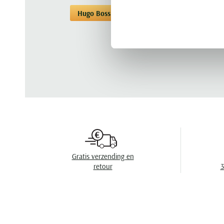
Hugo Boss
Poloshirts
Poloshirts Hug
Gratis verzending en
retour
3