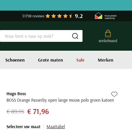
9.2
31798 reviews
Submit search
winkelmand
Schoenen
Grote maten
Sale
Merken
Hugo Boss
Zet bij fa
BOSS Orange Passerby open lange mouw polo groen katoen
€ 71,96
€ 89,95
Selecteer uw maat
Maattabel