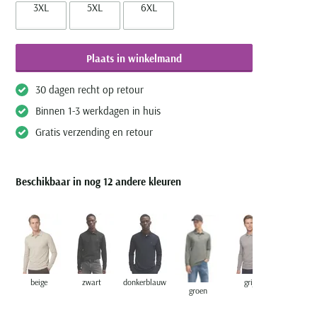
3XL
5XL
6XL
Plaats in winkelmand
30 dagen recht op retour
Binnen 1-3 werkdagen in huis
Gratis verzending en retour
Beschikbaar in nog 12 andere kleuren
beige
zwart
donkerblauw
grijs
groen
groen