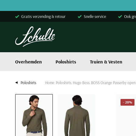
Skip to content
Gratis verzending & retour
Snelle service
Ook gr
Overhemden
Poloshirts
Truien & Vesten
Poloshirts
Home
Poloshirts
Hugo Boss
BOSS Orange Passerby open
- 20%