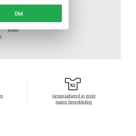
95% katoen en 5% elastaan
Oké
normale fit
groen
n
korte mouw
.
50507704-342
effen
2 knoops
en
speciaal wasprogamma 30°C, niet in de
droger, strijken op lage temperatuur, niet
en
Gespecialiseerd in grote
chemisch reinigen
maten herenkleding