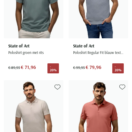
State of Art
State of Art
Poloshirt groen met rits
Poloshirt Regular Fit blauw textuur
€ 71,96
€ 79,96
-
-
€ 89,95
€ 99,95
20%
20%
Toevoegen aan favorieten
Toevoe