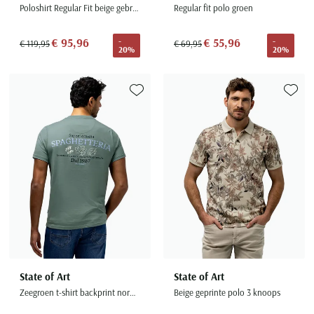
Poloshirt Regular Fit beige gebreid streepmotief
Regular fit polo groen
€ 95,96
€ 55,96
-
-
€ 119,95
€ 69,95
20%
20%
Toevoegen aan favorieten
Toevoe
State of Art
State of Art
Zeegroen t-shirt backprint normale fit
Beige geprinte polo 3 knoops