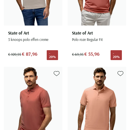
State of Art
State of Art
3 knoops polo effen creme
Polo roze Regular Fit
€ 87,96
€ 55,96
-
-
€ 109,95
€ 69,95
20%
20%
Toevoegen aan favorieten
Toevoe