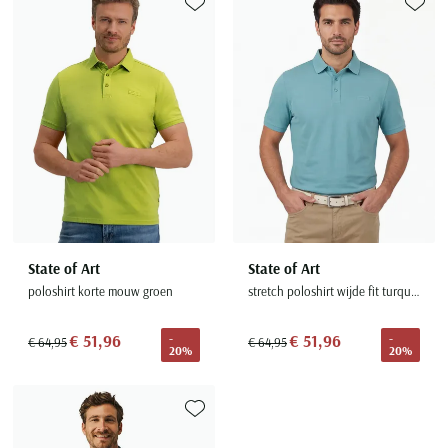
Toevoegen aan favorieten
Toevoe
State of Art
State of Art
poloshirt korte mouw groen
stretch poloshirt wijde fit turquoise
€ 51,96
€ 51,96
-
-
€ 64,95
€ 64,95
20%
20%
Toevoegen aan favorieten