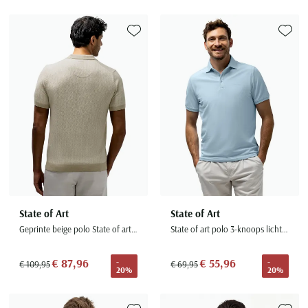
Toevoegen aan favorieten
Toevoe
State of Art
State of Art
Geprinte beige polo State of art 3-knoops
State of art polo 3-knoops lichtblauw
€ 87,96
€ 55,96
-
-
€ 109,95
€ 69,95
20%
20%