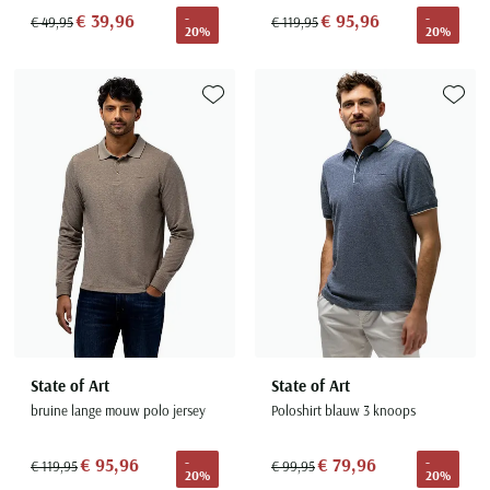
€ 39,96
€ 95,96
-
-
€ 49,95
€ 119,95
20%
20%
Toevoegen aan favorieten
Toevoe
State of Art
State of Art
bruine lange mouw polo jersey
Poloshirt blauw 3 knoops
€ 95,96
€ 79,96
-
-
€ 119,95
€ 99,95
20%
20%