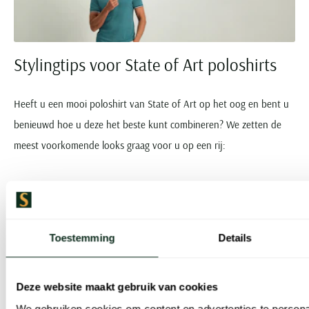
Stylingtips voor State of Art poloshirts
Heeft u een mooi poloshirt van State of Art op het oog en bent u
benieuwd hoe u deze het beste kunt combineren? We zetten de
meest voorkomende looks graag voor u op een rij:
Ga voor een casual vrijetijdslook met een State of Art polo
Voor een modieuze, dagelijkse look draagt u het State of Art
poloshirt bijvoorbeeld in combinatie met een mooie jeans, maar
Toestemming
Details
ook op een chino of linnen broek staan polo’s erg goed. Een paar
casual of sporty veterschoenen maakt de look af, hoewel u ook
Deze website maakt gebruik van cookies
kunt kiezen voor bootschoenen, loafers of andere instappers.
We gebruiken cookies om content en advertenties te persona