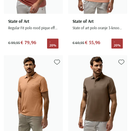
State of Art
State of Art
Regular Fit polo rood pique effen 3 knoops casual
State of art polo oranje 3-knoops korte mouw
€ 79,96
€ 55,96
-
-
€ 99,95
€ 69,95
20%
20%
Toevoegen aan favorieten
Toevoe