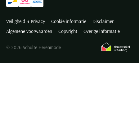
Veiligheid & Privacy
Cookie informatie
Disclaimer
Algemene voorwaarden
Copyright
Overige informatie
© 2026 Schulte Herenmode