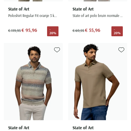
State of Art
State of Art
Poloshirt Regular Fit oranje 3 knoop
State of art polo bruin normale fit 3-knoops
€ 95,96
€ 55,96
-
-
€ 119,95
€ 69,95
20%
20%
Toevoegen aan favorieten
Toevoe
State of Art
State of Art