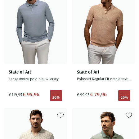
State of Art
State of Art
Lange mouw polo blauw jersey
Poloshirt Regular Fit oranje textuur
€ 95,96
€ 79,96
-
-
€ 119,95
€ 99,95
20%
20%
Toevoegen aan favorieten
Toevoe