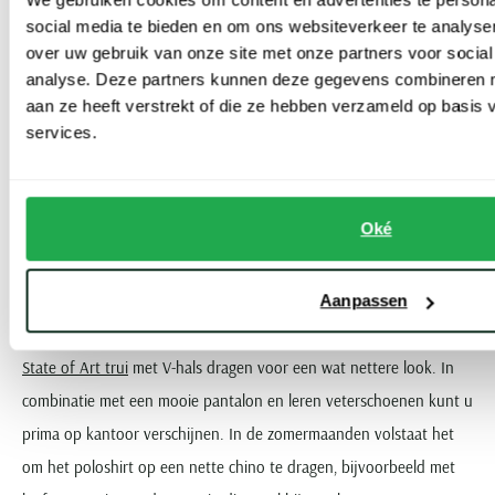
social media te bieden en om ons websiteverkeer te analyse
Combineer een polo van State of Art op sportieve wijze
over uw gebruik van onze site met onze partners voor social
Komt u graag sportief voor de dag, bijvoorbeeld tijdens een dagje
analyse. Deze partners kunnen deze gegevens combineren me
op stap of een middag op de tennisbaan? Combineer de polo dan
aan ze heeft verstrekt of die ze hebben verzameld op basis
services.
met een (eventueel korte) joggingbroek, een fitness short of een
stoere cargobroek. Uiteraard draagt u er sneakers, sportschoenen
of gewoon een sportief paar slippers bij.
Oké
Creëer een zakelijke look met een poloshirt
Hoewel
poloshirts
over het algemeen een meer casual uitstraling
Aanpassen
hebben, kunt u een polo natuurlijk ook prima onder een mooie
State of Art trui
met V-hals dragen voor een wat nettere look. In
combinatie met een mooie pantalon en leren veterschoenen kunt u
prima op kantoor verschijnen. In de zomermaanden volstaat het
om het poloshirt op een nette chino te dragen, bijvoorbeeld met