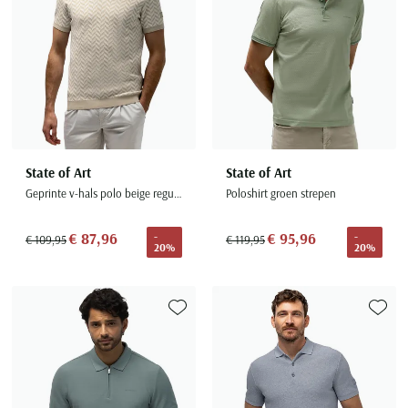
State of Art
State of Art
Geprinte v-hals polo beige regular fit
Poloshirt groen strepen
€ 87,96
€ 95,96
-
-
€ 109,95
€ 119,95
20%
20%
Toevoegen aan favorieten
Toevoe