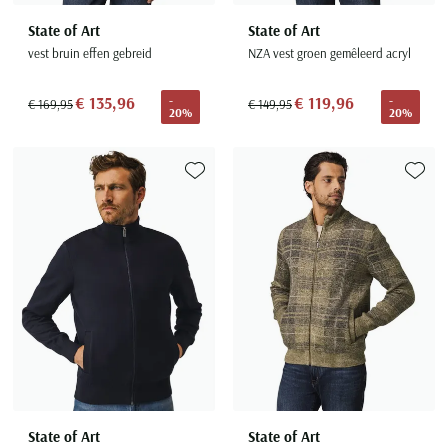
State of Art
State of Art
vest bruin effen gebreid
NZA vest groen gemêleerd acryl
€ 135,96
€ 119,96
-
-
€ 169,95
€ 149,95
20%
20%
Toevoegen aan favorieten
Toevoe
State of Art
State of Art