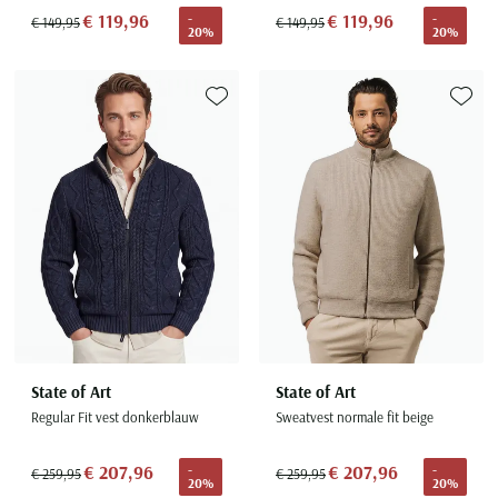
€ 119,96
€ 119,96
-
-
€ 149,95
€ 149,95
20%
20%
Toevoegen aan favorieten
Toevoe
State of Art
State of Art
Sweatvest normale fit beige
Regular Fit vest donkerblauw
€ 207,96
€ 207,96
-
-
€ 259,95
€ 259,95
20%
20%