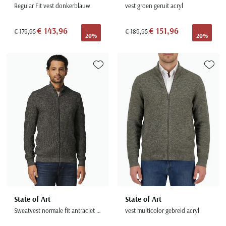
Regular Fit vest donkerblauw
vest groen geruit acryl
€ 143,96
€ 151,96
-
-
€ 179,95
€ 189,95
20%
20%
Toevoegen aan favorieten
Toevoe
State of Art
State of Art
Sweatvest normale fit antraciet acryl
vest multicolor gebreid acryl