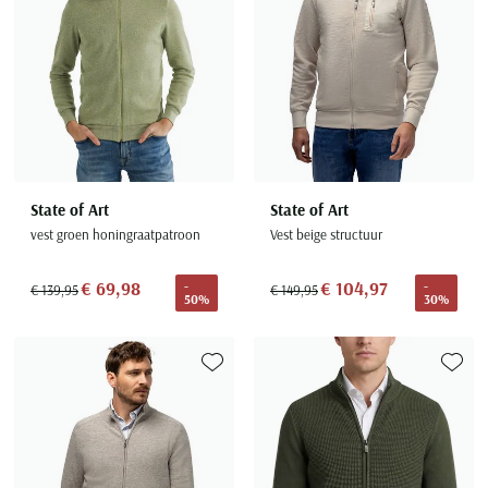
State of Art
State of Art
vest groen honingraatpatroon
Vest beige structuur
€ 69,98
€ 104,97
-
-
€ 139,95
€ 149,95
50%
30%
Toevoegen aan favorieten
Toevoe