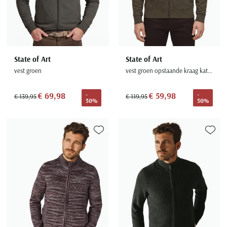
State of Art
State of Art
vest groen
vest groen opstaande kraag katoen
€ 69,98
€ 59,98
-
-
€ 139,95
€ 119,95
50%
50%
Toevoegen aan favorieten
Toevoe