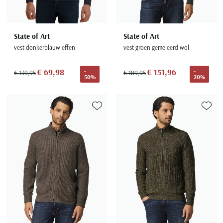
State of Art
State of Art
vest donkerblauw effen
vest groen gemeleerd wol
€ 69,98
€ 151,96
-
-
€ 139,95
€ 189,95
50%
20%
Toevoegen aan favorieten
Toevoe