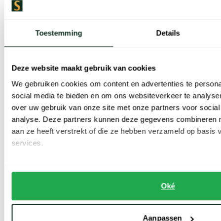
Toestemming
Details
Deze website maakt gebruik van cookies
We gebruiken cookies om content en advertenties te persona
State of Art
social media te bieden en om ons websiteverkeer te analyse
Vest beige gebreid lamswol
over uw gebruik van onze site met onze partners voor social
State of Art
analyse. Deze partners kunnen deze gegevens combineren me
Vest gebreid beige 100% katoen
€ 135,96
-
€ 169,95
aan ze heeft verstrekt of die ze hebben verzameld op basis
20%
services.
€ 135,96
-
€ 169,95
20%
Oké
Toon volgende artikelen
Vorige
Volgende
1
2
Current Page
Page
Aanpassen