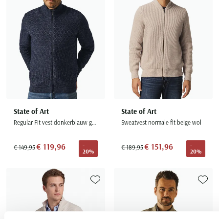
State of Art
State of Art
Regular Fit vest donkerblauw gebreid
Sweatvest normale fit beige wol
€ 119,96
€ 151,96
-
-
€ 149,95
€ 189,95
20%
20%
Toevoegen aan favorieten
Toevoe