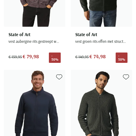
State of Art
State of Art
vest aubergine rits gestreept wol gebreid
vest groen rits effen met structuur katoen
€ 79,98
€ 74,98
-
-
€ 159,95
€ 149,95
50%
50%
Toevoegen aan favorieten
Toevoe