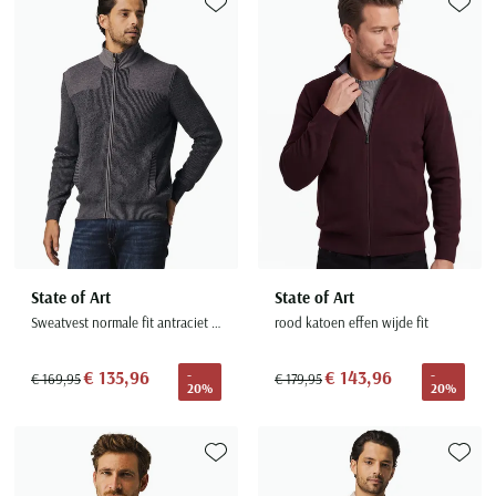
Toevoegen aan favorieten
Toevoe
State of Art
State of Art
Sweatvest normale fit antraciet katoen
rood katoen effen wijde fit
€ 135,96
€ 143,96
-
-
€ 169,95
€ 179,95
20%
20%
Toevoegen aan favorieten
Toevoe