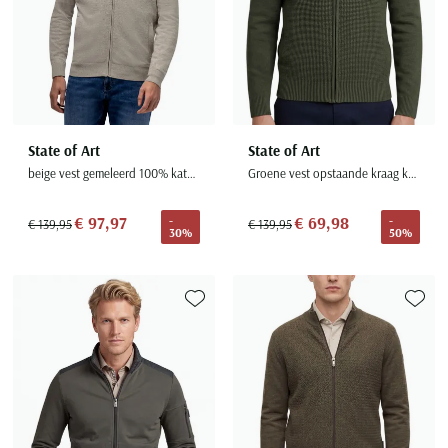
State of Art
State of Art
beige vest gemeleerd 100% katoen
Groene vest opstaande kraag katoen
€ 97,97
€ 69,98
-
-
€ 139,95
€ 139,95
30%
50%
Toevoegen aan favorieten
Toevoe