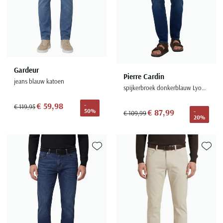
Gardeur
Pierre Cardin
jeans blauw katoen
spijkerbroek donkerblauw Lyon Tapered
€ 59,98
-
€ 119,95
50%
€ 87,99
-
€ 109,99
20%
Toevoegen aan favorieten
Toevoe