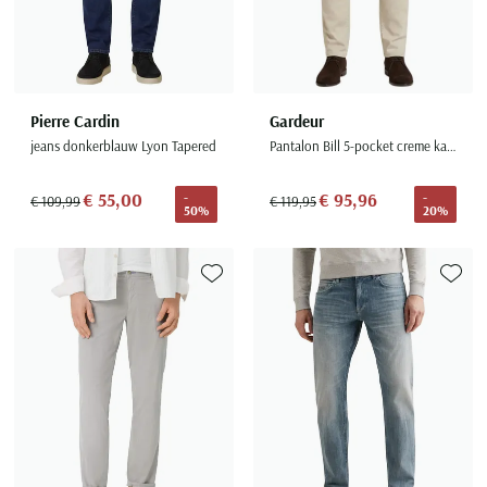
Pierre Cardin
Gardeur
jeans donkerblauw Lyon Tapered
Pantalon Bill 5-pocket creme katoen effen
€ 55,00
€ 95,96
-
-
€ 109,99
€ 119,95
50%
20%
Toevoegen aan favorieten
Toevoe