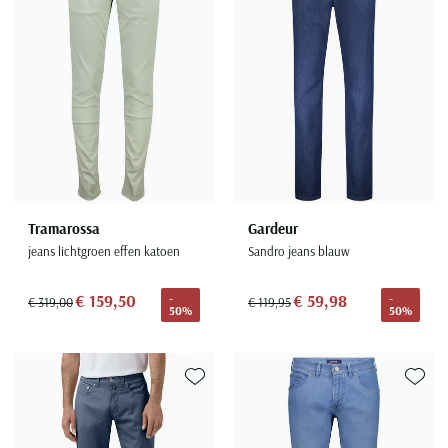
Tramarossa
Gardeur
jeans lichtgroen effen katoen
Sandro jeans blauw
€ 159,50
€ 59,98
-
-
€ 319,00
€ 119,95
50%
50%
Toevoegen aan favorieten
Toevoe