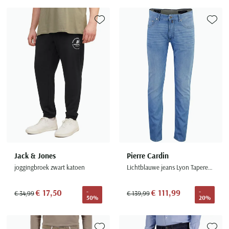
Toevoegen aan favorieten
Toevoe
Jack & Jones
Pierre Cardin
joggingbroek zwart katoen
Lichtblauwe jeans Lyon Tapered denim
€ 17,50
€ 111,99
-
-
€ 34,99
€ 139,99
50%
20%