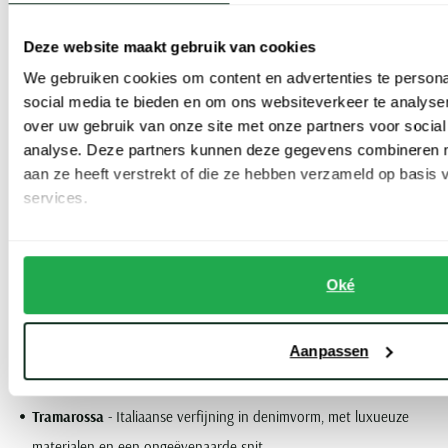
onderscheiden door kwaliteit, draagcomfort en een uitstekende
Deze website maakt gebruik van cookies
pasvorm. Binnen onze collectie grote maten heren jeans vind je
We gebruiken cookies om content en advertenties te persona
onder andere:
social media te bieden en om ons websiteverkeer te analyse
over uw gebruik van onze site met onze partners voor social
PME Legend
- sportief en stoer, met robuuste denimlooks tot
analyse. Deze partners kunnen deze gegevens combineren me
aan ze heeft verstrekt of die ze hebben verzameld op basis
maat 6XL.
services.
Pierre Cardin
- netjes, comfortabel en vaak voorzien van stretch
voor een perfecte fit.
Gardeur
- hoogwaardige katoenen kwaliteiten met een elegante
Oké
uitstraling en perfecte pasvorm.
Brax
- moderne stijl en uitstekende prijs-kwaliteitverhouding.
Aanpassen
Meyer
- de ideale keuze voor een zakelijke jeans, met subtiele
details en hoog draagcomfort.
Tramarossa
- Italiaanse verfijning in denimvorm, met luxueuze
materialen en een ongeëvenaarde snit.