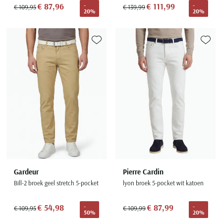
€ 87,96
€ 111,99
-
-
€ 109,95
€ 139,99
20%
20%
Toevoegen aan favorieten
Toevoe
Gardeur
Pierre Cardin
Bill-2 broek geel stretch 5-pocket
lyon broek 5-pocket wit katoen
€ 54,98
€ 87,99
-
-
€ 109,95
€ 109,99
50%
20%