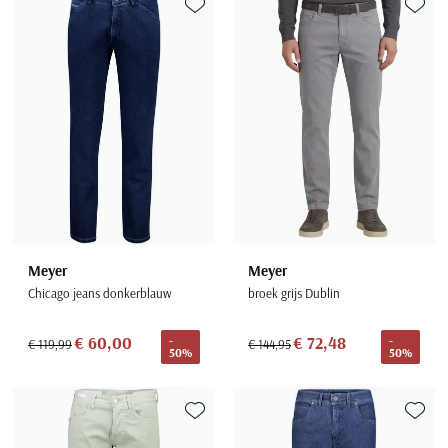
Toevoegen aan favorieten
Toevoe
Meyer
Meyer
Chicago jeans donkerblauw
broek grijs Dublin
€ 60,00
€ 72,48
-
-
€ 119,99
€ 144,95
50%
50%
Toevoegen aan favorieten
Toevoe