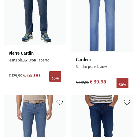
Pierre Cardin
Gardeur
jeans blauw Lyon Tapered
Sandro jeans blauw
€ 65,00
-
€ 129,99
50%
€ 59,98
-
€ 119,95
50%
Toevoegen aan favorieten
Toevoe