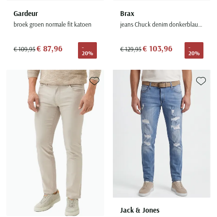
Gardeur
Brax
broek groen normale fit katoen
jeans Chuck denim donkerblauw effen
€ 87,96
€ 103,96
-
-
€ 109,95
€ 129,95
20%
20%
Toevoegen aan favorieten
Toevoe
Jack & Jones