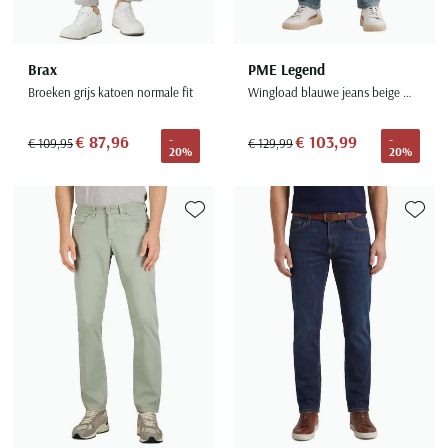
Brax
PME Legend
Broeken grijs katoen normale fit
Wingload blauwe jeans beige washed
€ 87,96
€ 103,99
-
-
€ 109,95
€ 129,99
20%
20%
Toevoegen aan favorieten
Toevoe