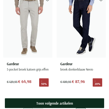
Toevoegen aan favorieten
Toevoe
Gardeur
Gardeur
5-pocket broek katoen grijs effen
broek donkerblauw Nevio
€ 64,98
€ 87,96
-
-
€ 129,95
€ 109,95
50%
20%
Toon volgende artikelen