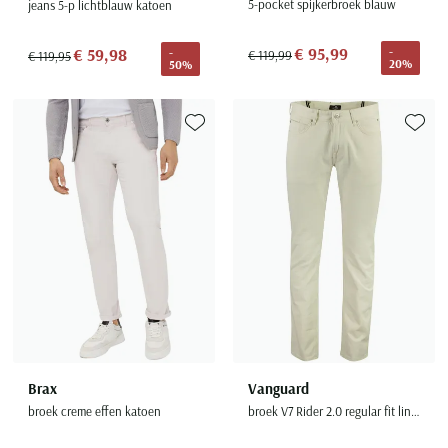
5-pocket spijkerbroek blauw
jeans 5-p lichtblauw katoen
€ 95,99
€ 59,98
-
-
€ 119,99
€ 119,95
20%
50%
Toevoegen aan favorieten
Toevoe
Brax
Vanguard
broek creme effen katoen
broek V7 Rider 2.0 regular fit linnenblend creme