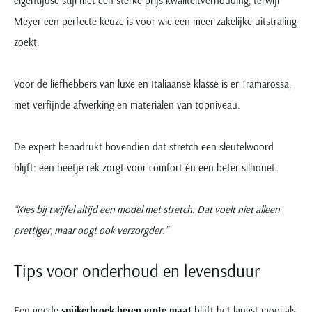
eigentijdse stijl met een sterke prijs-kwaliteitverhouding, terwijl
Meyer een perfecte keuze is voor wie een meer zakelijke uitstraling
zoekt.
Voor de liefhebbers van luxe en Italiaanse klasse is er Tramarossa,
met verfijnde afwerking en materialen van topniveau.
De expert benadrukt bovendien dat stretch een sleutelwoord
blijft: een beetje rek zorgt voor comfort én een beter silhouet.
“Kies bij twijfel altijd een model met stretch. Dat voelt niet alleen
prettiger, maar oogt ook verzorgder.”
Tips voor onderhoud en levensduur
Een goede
spijkerbroek heren grote maat
blijft het langst mooi als