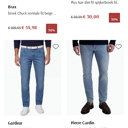
Plus Size slim fit spijkerbroek blauw 5-pocket
Brax
broek Chuck normale fit beige effen katoen
€ 30,00
-
€ 59,99
50%
€ 54,98
-
€ 109,95
50%
Toevoegen aan favorieten
Toevoe
Pierre Cardin
Gardeur