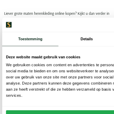
Liever grote maten herenkleding online kopen? Kijkt u dan verder in
onze webshop en laat u verrassen door het enorme aanbod.
(Extra) grote maten herenkleding hebben wij onder andere van de
Toestemming
Details
merken Paul & Shark, Brax, Bugatti, Polo Ralph Lauren, Tommy
Hilfiger, Gant, Giordano, m.e.n.s, Bugatti, Boss, Eduard Dressler,
Deze website maakt gebruik van cookies
Eterna en John Miller.
We gebruiken cookies om content en advertenties te persona
social media te bieden en om ons websiteverkeer te analyse
Meer informatie over onze collectie
herenkleding in (extra) grote
over uw gebruik van onze site met onze partners voor social
maten vindt u hier
.
analyse. Deze partners kunnen deze gegevens combineren me
aan ze heeft verstrekt of die ze hebben verzameld op basis
Lengtematen broeken, mouwlengte 7 overhemden en extra lange t-
services.
shirts
Veel Nederlandse mannen zijn langer dan de gemiddelde man. Voor