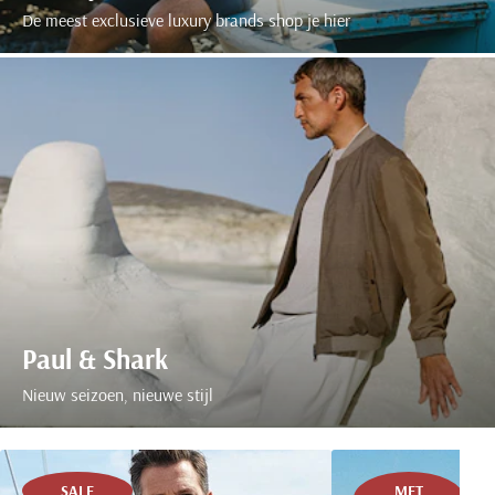
De meest exclusieve luxury brands shop je hier
Paul & Shark
Nieuw seizoen, nieuwe stijl
SALE
MET