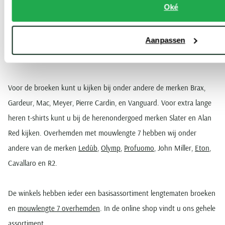
Oké
hen is het vaak niet eenvoudig om een broek met de juiste lengte of
een overhemd met extra lange mouwen te vinden. Schulte
Aanpassen
Herenmode heeft voor hen een aantal herenkleding merken in huis,
die behalve de standaardmaten, ook lengtematen voeren.
Voor de broeken kunt u kijken bij onder andere de merken Brax,
Gardeur, Mac, Meyer, Pierre Cardin, en Vanguard. Voor extra lange
heren t-shirts kunt u bij de herenondergoed merken Slater en Alan
Red kijken. Overhemden met mouwlengte 7 hebben wij onder
andere van de merken
Ledûb
,
Olymp
,
Profuomo
, John Miller,
Eton
,
Cavallaro en R2.
De winkels hebben ieder een basisassortiment lengtematen broeken
en
mouwlengte 7 overhemden
. In de online shop vindt u ons gehele
assortiment.