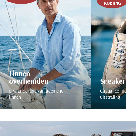
KORTING
Linnen
overhemden
Sneakers
Ervaar de luxe van ademend
Casual comfort me
linnen
uitstraling