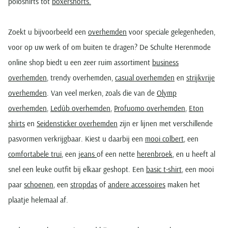
poloshirts tot
boxershorts.
Zoekt u bijvoorbeeld een
overhemden
voor speciale gelegenheden,
voor op uw werk of om buiten te dragen? De Schulte Herenmode
online shop biedt u een zeer ruim assortiment
business
overhemden
, trendy overhemden,
casual overhemden
en
strijkvrije
overhemden
. Van veel merken, zoals die van de
Olymp
overhemden
,
Ledûb overhemden
,
Profuomo overhemden
,
Eton
shirts
en
Seidensticker overhemden
zijn er lijnen met verschillende
pasvormen verkrijgbaar. Kiest u daarbij een
mooi colbert
, een
comfortabele trui
, een
jeans
of een nette
herenbroek
, en u heeft al
snel een leuke outfit bij elkaar geshopt. Een
basic t-shirt
, een mooi
paar
schoenen
, een
stropdas
of
andere accessoires
maken het
plaatje helemaal af.