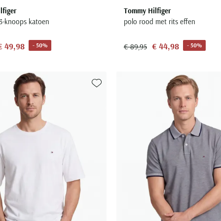
figer
Tommy Hilfiger
s 3-knoops katoen
polo rood met rits effen
€ 49,98
€ 44,98
- 50%
- 50%
€ 89,95
Toevoegen aan favorieten