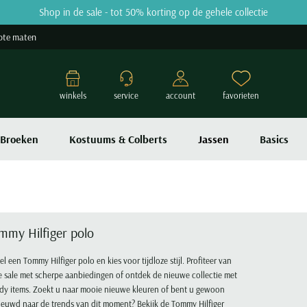
Shop in de sale - tot 50% korting op de gehele collectie
ote maten
winkels
service
account
favorieten
Broeken
Kostuums & Colberts
Jassen
Basics
mmy Hilfiger polo
el een Tommy Hilfiger polo en kies voor tijdloze stijl. Profiteer van
 sale met scherpe aanbiedingen of ontdek de nieuwe collectie met
dy items. Zoekt u naar mooie nieuwe kleuren of bent u gewoon
euwd naar de trends van dit moment? Bekijk de Tommy Hilfiger