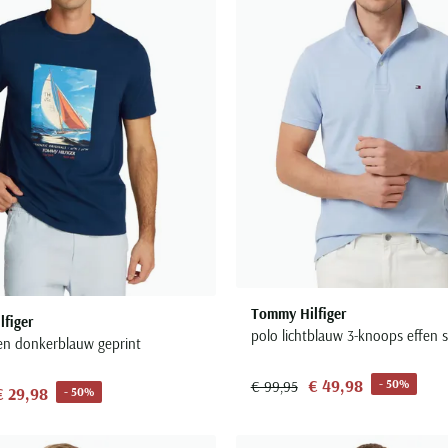
Tommy Hilfiger
figer
polo lichtblauw 3-knoops effen sl
fen donkerblauw geprint
€ 49,98
- 50%
€ 99,95
€ 29,98
- 50%