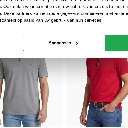
€ 64,98
€ 39,98
- 50%
- 50%
€ 79,95
. Ook delen we informatie over uw gebruik van onze site met on
e. Deze partners kunnen deze gegevens combineren met andere i
erzameld op basis van uw gebruik van hun services.
Toevoegen aan favorieten
Aanpassen