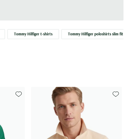
Tommy Hilfiger t-shirts
Tommy Hilfiger poloshirts slim fit
Toevoegen aan favorieten
Toevoegen aa