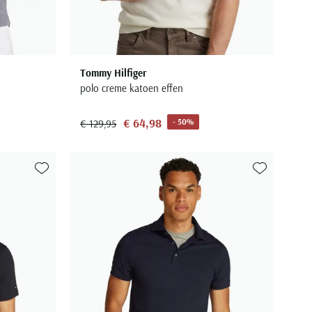
Tommy Hilfiger
polo creme katoen effen
€ 64,98
- 50%
€ 129,95
Toevoegen aan favorieten
Toevoegen aa