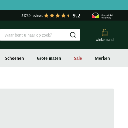
9.2
31789 reviews
Submit search
winkelmand
Schoenen
Grote maten
Sale
Merken