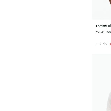
Tommy Hil
korte mouw
€ 39,95