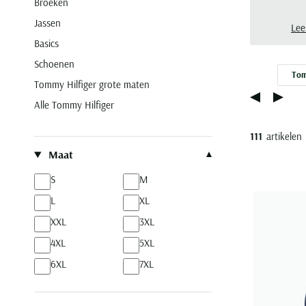
Broeken
polo
Jassen
de f
Lee
ande
Basics
Schoenen
Tom
Tommy Hilfiger grote maten
Alle Tommy Hilfiger
111
artikelen
Filteren op
Maat
S
M
L
XL
XXL
3XL
4XL
5XL
6XL
7XL