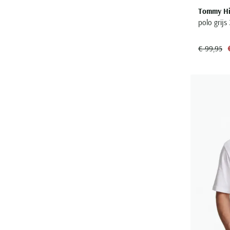
Tommy Hil
polo grij
€ 99,95