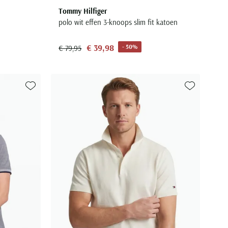
Tommy Hilfiger
polo wit effen 3-knoops slim fit katoen
€ 39,98
- 50%
€ 79,95
Toevoegen aan favorieten
Toevoegen aa