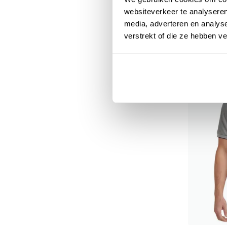
€ 129,95
websiteverkeer te analyseren
media, adverteren en analys
verstrekt of die ze hebben v