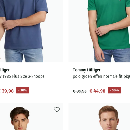
figer
Tommy Hilfiger
w 1985 Plus Size 2-knoops
polo groen effen normale fit piq
€ 39,98
€ 44,98
- 50%
- 50%
€ 89,95
Toevoegen aan favorieten