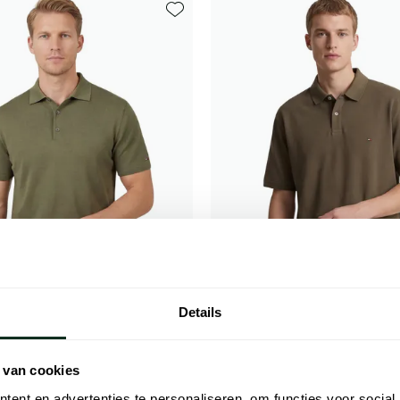
Toevoegen aan favorieten
Details
figer
Tommy Hilfiger
 van cookies
 slim fit effen
1985 polo khaki Plus Size
ent en advertenties te personaliseren, om functies voor social