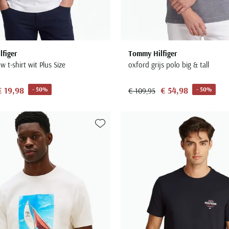
figer
Tommy Hilfiger
 t-shirt wit Plus Size
oxford grijs polo big & tall
€ 19,98
€ 54,98
- 50%
- 50%
€ 109,95
Toevoegen aan favorieten