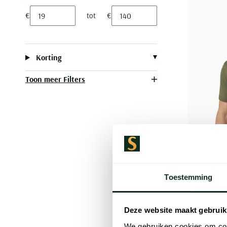
€
tot
€
Minimum value input
Maximum value input
Korting
Toon meer Filters
Toestemming
Tommy Hil
Deze website maakt gebruik
polo groen
We gebruiken cookies om cont