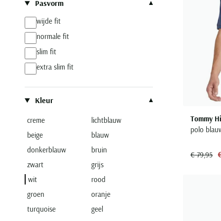
Pasvorm
wijde fit
normale fit
slim fit
extra slim fit
Kleur
Tommy Hil
creme
lichtblauw
polo blau
beige
blauw
donkerblauw
bruin
€ 79,95
zwart
grijs
wit
rood
groen
oranje
turquoise
geel