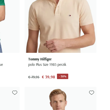
Tommy Hilfiger
ue
polo Plus Size 1985 perzik
€ 39,98
- 50%
€ 79,95
Toevoegen aan favorieten
Toevoegen aa