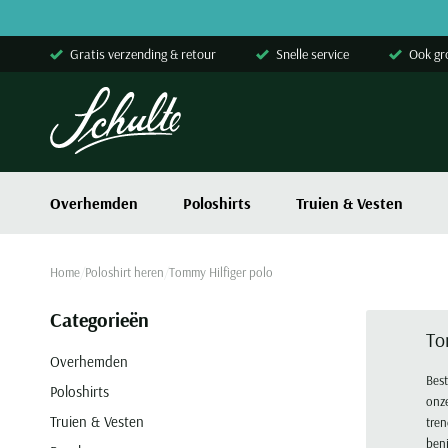
Skip to content
Gratis verzending & retour
Snelle service
Ook gr
Overhemden
Poloshirts
Truien & Vesten
Home
Poloshirt heren
Tommy Hilfiger polo
Categorieën
To
Overhemden
Best
Poloshirts
onze
Truien & Vesten
tren
beni