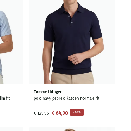
Tommy Hilfiger
im fit
polo navy gebreid katoen normale fit
€ 64,98
- 50%
€ 129,95