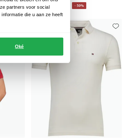
€ 39,98
- 50%
€ 79,95
ze partners voor social
nformatie die u aan ze heeft
Toevoegen aan favorieten
Toevoegen aa
Oké