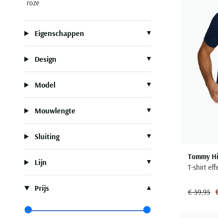
roze
Eigenschappen
Design
Model
Mouwlengte
Sluiting
Tommy Hil
Lijn
T-shirt ef
Prijs
€ 59,95
Range slider min value
Range slider max value