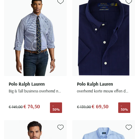
Toevoegen aan favorieten
Toevoe
Polo Ralph Lauren
Polo Ralph Lauren
Big & Tall business overhemd navy gestreept
overhemd korte mouw effen donkerblauw
€ 74,50
€ 69,50
-
-
€ 149,00
€ 139,00
50%
50%
Toevoegen aan favorieten
Toevoe