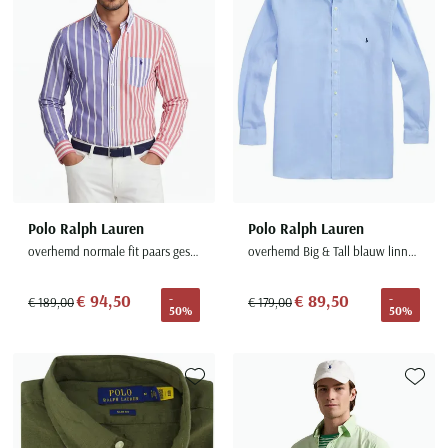
Polo Ralph Lauren
Polo Ralph Lauren
overhemd normale fit paars gestreept
overhemd Big & Tall blauw linnen
€ 94,50
€ 89,50
-
-
€ 189,00
€ 179,00
50%
50%
Toevoegen aan favorieten
Toevoe