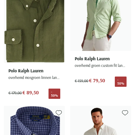
Polo Ralph Lauren
overhemd groen custom fit lange mouw
Polo Ralph Lauren
overhemd mosgroen linnen lange mouw
€ 79,50
-
€ 159,00
50%
€ 89,50
-
€ 179,00
50%
Toevoegen aan favorieten
Toevoe