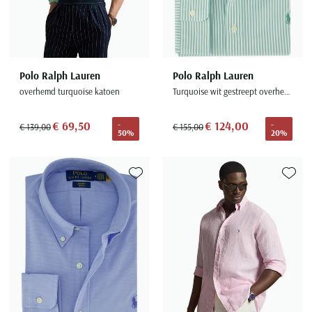
Polo Ralph Lauren
Polo Ralph Lauren
overhemd turquoise katoen
Turquoise wit gestreept overhemd Custom Fit
€ 69,50
€ 124,00
-
-
€ 139,00
€ 155,00
50%
20%
Toevoegen aan favorieten
Toevoe