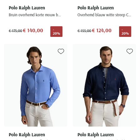
Polo Ralph Lauren
Polo Ralph Lauren
Bruin overhemd korte mouw button down boord
Overhemd blauw witte streep Custom Fit
€ 140,00
€ 124,00
-
-
€ 175,00
€ 155,00
20%
20%
Toevoegen aan favorieten
Toevoe
Polo Ralph Lauren
Polo Ralph Lauren