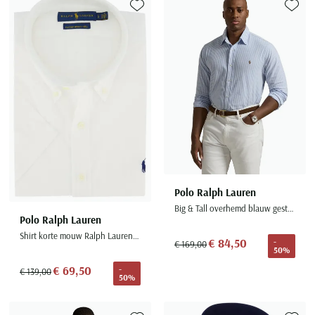
Seidensticker
Toevoegen aan favorieten
Toevoe
Slater
State of Art
Superdry
Tenson
Thomas Maine
Tommy Hilfiger
Tramarossa
UBR
Polo Ralph Lauren
Vanguard
Big & Tall overhemd blauw gestreept knitted
Polo Ralph Lauren
Wellington of Billmore
Shirt korte mouw Ralph Lauren wit Big & Tall
€ 84,50
-
€ 169,00
William Lockie
50%
€ 69,50
-
Xacus
€ 139,00
50%
Alle merken