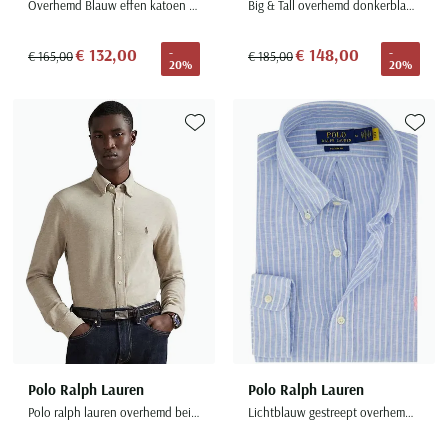
Overhemd Blauw effen katoen witte knoop
Big & Tall overhemd donkerblauw linnen
€ 132,00
€ 148,00
-
-
€ 165,00
€ 185,00
20%
20%
Toevoegen aan favorieten
Toevoe
Polo Ralph Lauren
Polo Ralph Lauren
Polo ralph lauren overhemd beige gemeleerd lange mouw
Lichtblauw gestreept overhemd custom fit