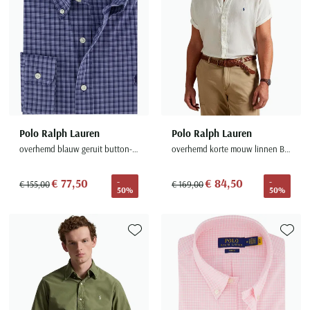
Polo Ralph Lauren
Polo Ralph Lauren
overhemd blauw geruit button-down
overhemd korte mouw linnen Big & Tall
€ 77,50
€ 84,50
-
-
€ 155,00
€ 169,00
50%
50%
Toevoegen aan favorieten
Toevoe