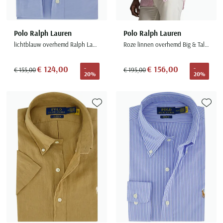
Polo Ralph Lauren
Polo Ralph Lauren
lichtblauw overhemd Ralph Lauren custom fit
Roze linnen overhemd Big & Tall gestreept
€ 124,00
€ 156,00
-
-
€ 155,00
€ 195,00
20%
20%
Toevoegen aan favorieten
Toevoe