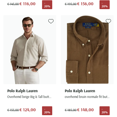
€ 116,00
€ 156,00
-
-
€ 145,00
€ 195,00
20%
20%
Toevoegen aan favorieten
Toevoe
Polo Ralph Lauren
Polo Ralph Lauren
Overhemd beige Big & Tall button-down collar
overhemd bruin normale fit button down boord
€ 124,00
€ 148,00
-
-
€ 155,00
€ 185,00
20%
20%