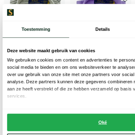
Toevoegen aan favorieten
Toevoe
Toestemming
Details
Deze website maakt gebruik van cookies
We gebruiken cookies om content en advertenties te persona
social media te bieden en om ons websiteverkeer te analyse
over uw gebruik van onze site met onze partners voor social
Polo Ralph Lauren
Polo Ralph Lauren
analyse. Deze partners kunnen deze gegevens combineren me
Groen gestreept overhemd custom fit
overhemd paars normale fit
aan ze heeft verstrekt of die ze hebben verzameld op basis
services.
€ 156,00
€ 148,00
-
-
€ 195,00
€ 185,00
20%
20%
Oké
Toon volgende artikelen