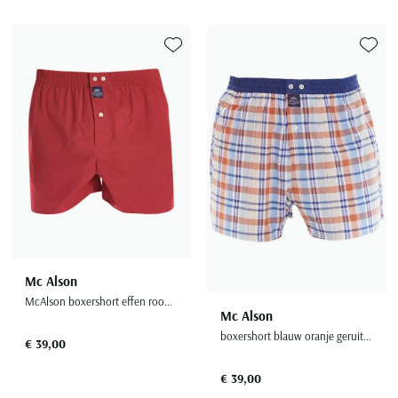
Toevoegen aan favorieten
Toevoe
Mc Alson
McAlson boxershort effen rood katoen
Mc Alson
boxershort blauw oranje geruit katoen
€ 39,00
€ 39,00