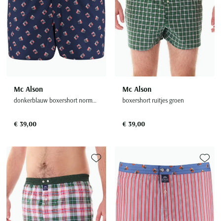
Mc Alson
Mc Alson
donkerblauw boxershort normale fit katoen
boxershort ruitjes groen
€ 39,00
€ 39,00
Toevoegen aan favorieten
Toevoe