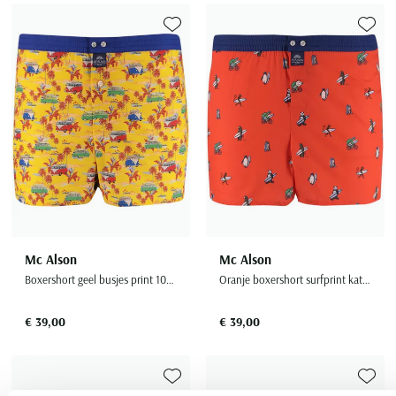
Toevoegen aan favorieten
Toevoe
Mc Alson
Mc Alson
Boxershort geel busjes print 100% katoen
Oranje boxershort surfprint katoen
€ 39,00
€ 39,00