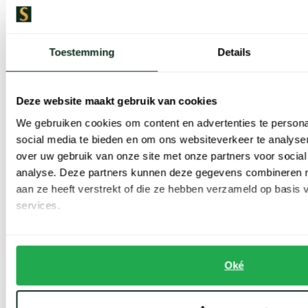
Toevoegen aan favorieten
Toevoe
Toestemming
Details
Deze website maakt gebruik van cookies
We gebruiken cookies om content en advertenties te persona
social media te bieden en om ons websiteverkeer te analyse
over uw gebruik van onze site met onze partners voor social
Mc Alson
Mc Alson
analyse. Deze partners kunnen deze gegevens combineren me
Boxershort geel italie print gestreept 100% katoen
boxershort rood gestreept
aan ze heeft verstrekt of die ze hebben verzameld op basis
services.
€ 39,00
€ 39,00
Oké
Toon volgende artikelen
Vorige
Volgende
1
2
3