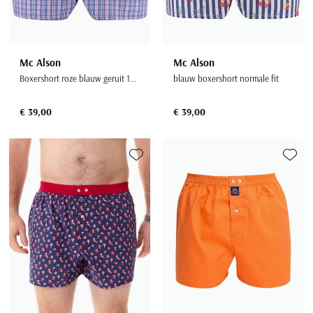
Mc Alson
Mc Alson
Boxershort roze blauw geruit 100% katoen
blauw boxershort normale fit
€ 39,00
€ 39,00
Toevoegen aan favorieten
Toevoe