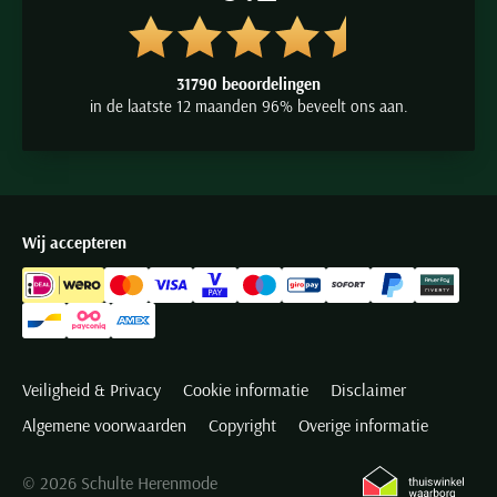
uw
Mc Alson boxershort
. Bestel nu uw boxers online en profiteer
van onze uitstekende service en gratis verzending.
31790 beoordelingen
In de winkel
in de laatste 12 maanden 96% beveelt ons aan.
U kunt natuurlijk ook uw
Mc Alson boxer
uitzoeken in één van
onze winkels. U bent van harte welkom in de winkels in
Oegstgeest, Hillegom en Heemstede om de laatste collectie te
Wij accepteren
bewonderen.
Mc Alson online shop
Mc Alson boxershorts
Veiligheid & Privacy
Cookie informatie
Disclaimer
Algemene voorwaarden
Copyright
Overige informatie
© 2026 Schulte Herenmode