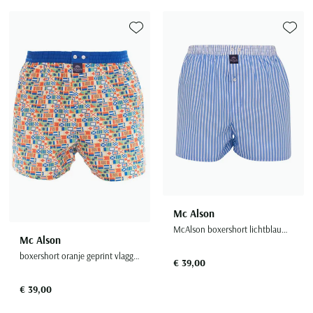
Toevoegen aan favorieten
Toevoe
Mc Alson
McAlson boxershort lichtblauw gestreept
Mc Alson
boxershort oranje geprint vlaggen katoen
€ 39,00
€ 39,00