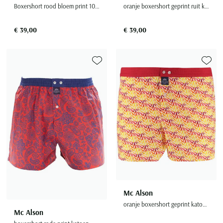
Boxershort rood bloem print 100% katoen
oranje boxershort geprint ruit katoen
€ 39,00
€ 39,00
Toevoegen aan favorieten
Toevoe
Mc Alson
oranje boxershort geprint katoen normale fit
Mc Alson