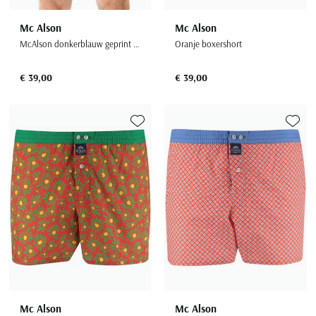
Mc Alson
Mc Alson
McAlson donkerblauw geprint boxershort katoen
Oranje boxershort
€ 39,00
€ 39,00
Toevoegen aan favorieten
Toevoe
Mc Alson
Mc Alson