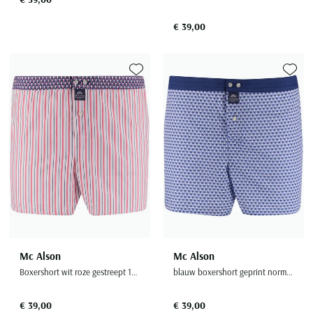
€ 39,00
Toevoegen aan favorieten
Toevoe
Mc Alson
Mc Alson
Boxershort wit roze gestreept 100% katoen
blauw boxershort geprint normale fit
€ 39,00
€ 39,00