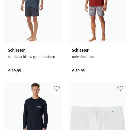
Schiesser
Schiesser
shortama blauw geprint katoen
rode shortama
€ 49,95
€ 59,95
Toevoegen aan favorieten
Toevoe