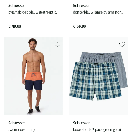
Schiesser
Schiesser
pyjamabroek blauw gestreept katoen
donkerblauw lange pyjama normale fit met strepen
€ 49,95
€ 69,95
Toevoegen aan favorieten
Toevoe
Schiesser
Schiesser
zwembroek oranje
boxershorts 2-pack groen geruit katoen