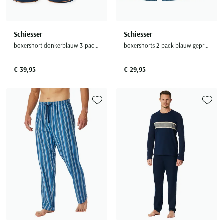
Schiesser
Schiesser
boxershort donkerblauw 3-pack oranje strepen
boxershorts 2-pack blauw geprint katoen
€ 39,95
€ 29,95
Toevoegen aan favorieten
Toevoe