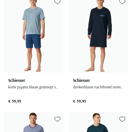
Toevoegen aan favorieten
Toevoe
Schiesser
Schiesser
korte pyjama blauw gestreept shirt
donkerblauw nachthemd normale fit
€ 59,95
€ 59,95
Toevoegen aan favorieten
Toevoe