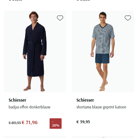
Toevoegen aan favorieten
Toevoe
Schiesser
Schiesser
badjas effen donkerblauw
shortama blauw geprint katoen
€ 71,96
€ 59,95
-
€ 89,95
20%