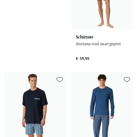
Schiesser
shortama rood zwart geprint
€ 59,95
Toevoegen aan favorieten
Toevoe