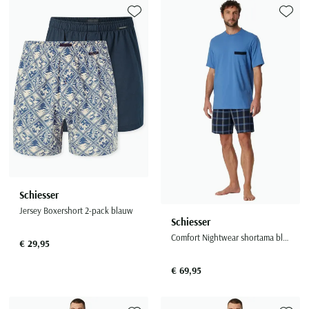
Toevoegen aan favorieten
Toevoe
Schiesser
Jersey Boxershort 2-pack blauw
Schiesser
Comfort Nightwear shortama blauw geruit
€ 29,95
€ 69,95