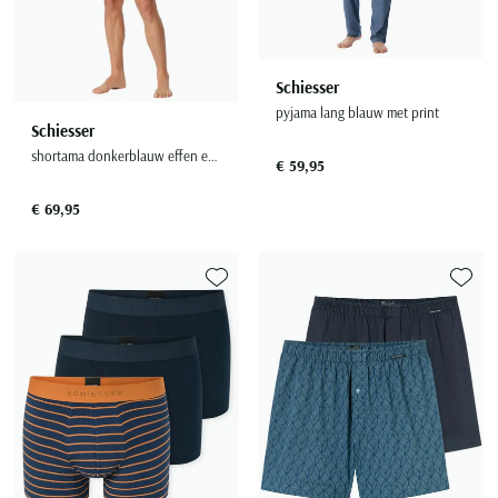
Schiesser
pyjama lang blauw met print
Schiesser
shortama donkerblauw effen en geruit Comfort Nightwear
€ 59,95
€ 69,95
Toevoegen aan favorieten
Toevoe