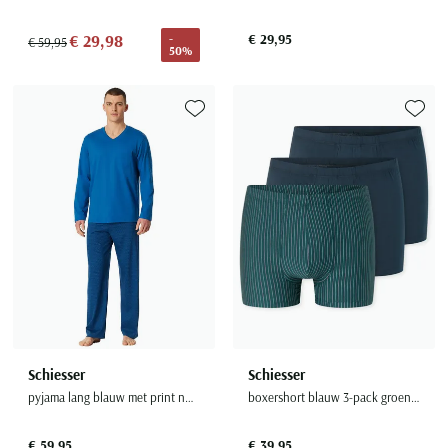
€ 29,98
€ 29,95
-
€ 59,95
50%
Toevoegen aan favorieten
Toevoe
Schiesser
Schiesser
pyjama lang blauw met print normale fit
boxershort blauw 3-pack groen strepen
€ 59,95
€ 39,95