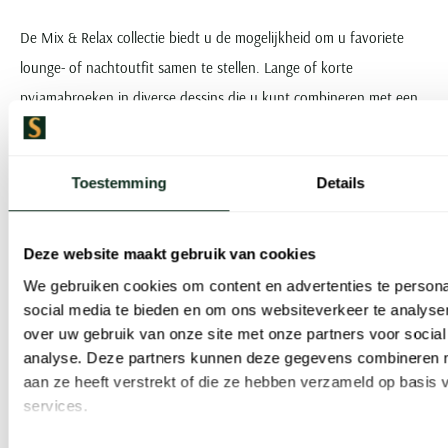
De Mix & Relax collectie biedt u de mogelijkheid om u favoriete
lounge- of nachtoutfit samen te stellen. Lange of korte
pyjamabroeken in diverse dessins die u kunt combineren met een
pyjamashirt met korte of lange mouw.
Schiesser Long Life Cotton
Toestemming
Details
Het ondergoed uit de Long Life Cotton collectie is extra duurzaam
Deze website maakt gebruik van cookies
door de unieke ReaLasting Cotton behandeling. Het ondergoed
We gebruiken cookies om content en advertenties te persona
blijft er als nieuw uit zien, ook na vele wasbeurten. Gemaakt van
social media te bieden en om ons websiteverkeer te analyse
een comfortabele katoen elastaan stof voor een prettige pasvorm.
over uw gebruik van onze site met onze partners voor social
analyse. Deze partners kunnen deze gegevens combineren me
Schiesser Long Life Soft
aan ze heeft verstrekt of die ze hebben verzameld op basis
services.
De Long Life Soft items kennen ook de speciale ReaLasting