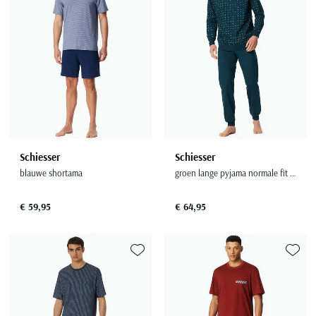
Schiesser
Schiesser
blauwe shortama
groen lange pyjama normale fit met print
€ 59,95
€ 64,95
Toevoegen aan favorieten
Toevoe