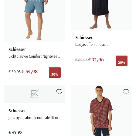
Schiesser
badjas effen antraciet
Schiesser
Lichtblauwe Comfort Nightwear shortama geruit
€ 71,96
-
€ 89,95
20%
€ 34,98
-
€ 69,95
50%
Toevoegen aan favorieten
Toevoe
Schiesser
grijs pyjamabroek normale fit met strepen
€ 49,95