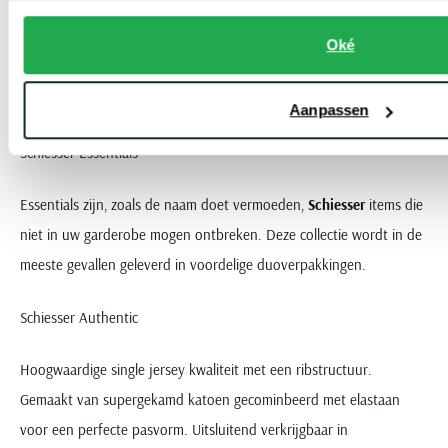
behandeling waardoor het ondergoed langer in nieuwstaat blijft.
Dankzij de toevoeging van MicroModal voelt dit ondergoed extra
Oké
zacht aan op de huid en heeft het tevens een optimaal
vochtbeheer.
Aanpassen
Schiesser Essentials
Essentials zijn, zoals de naam doet vermoeden,
Schiesser
items die
niet in uw garderobe mogen ontbreken. Deze collectie wordt in de
meeste gevallen geleverd in voordelige duoverpakkingen.
Schiesser Authentic
Hoogwaardige single jersey kwaliteit met een ribstructuur.
Gemaakt van supergekamd katoen gecominbeerd met elastaan
voor een perfecte pasvorm. Uitsluitend verkrijgbaar in