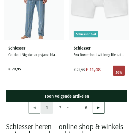
Schiesser 5=4
Schiesser
Schiesser
Comfort Nightwear pyjama blauw geruit katoen
5=4 Boxershort wit long life katoen
€ 79,95
€ 11,48
-
€ 22,95
50%
Toon volgende artikelen
...
Vorige
Volgende
1
2
6
Current Page
Page
Page
Schiesser heren – online shop & winkels