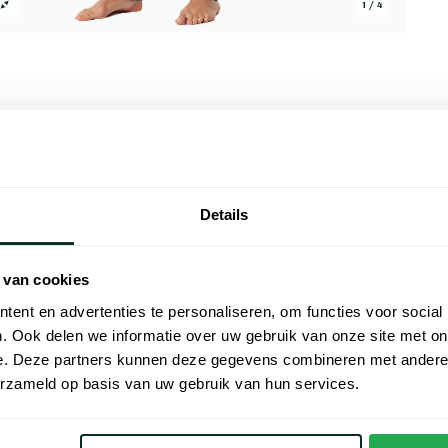
1 / 4
Alle kenmer
Details
 gemaakt van 100% katoen en biedt een
Artikelnr.
llen. Het geprinte dessin geeft de pyjama
Naam
 even in huiskleding rondloopt. Katoen ademt
 van cookies
e pyjama geschikt maakt voor de
Merk
ent en advertenties te personaliseren, om functies voor social
e bewegingsvrijheid zonder dat de stof te
. Ook delen we informatie over uw gebruik van onze site met on
voor extra comfort op warme avonden. Een
Materiaal
e. Deze partners kunnen deze gegevens combineren met andere i
it en draaggemak, ook in de nachtelijke
Pasvorm
erzameld op basis van uw gebruik van hun services.
Kleur