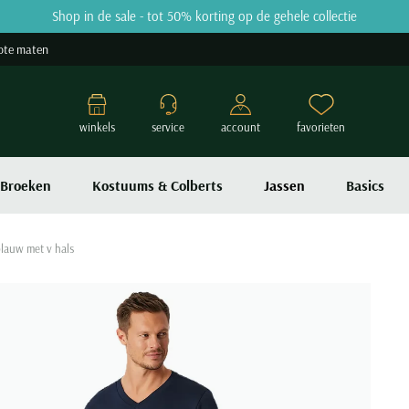
Shop in de sale - tot 50% korting op de gehele collectie
ote maten
winkels
service
account
favorieten
Broeken
Kostuums & Colberts
Jassen
Basics
lauw met v hals