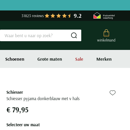
9.2
31823 reviews
Submit search
winkelmand
Schoenen
Grote maten
Sale
Merken
Schiesser
Zet bij fa
Schiesser pyjama donkerblauw met v hals
€ 79,95
Selecteer uw maat