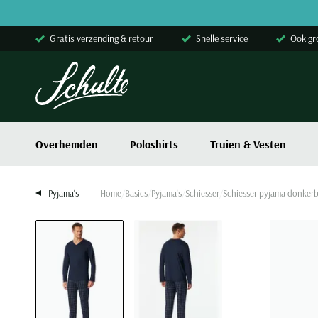
Skip to content
Gratis verzending & retour
Snelle service
Ook gr
Overhemden
Poloshirts
Truien & Vesten
Pyjama's
Home
Basics
Pyjama's
Schiesser
Schiesser pyjama donkerb