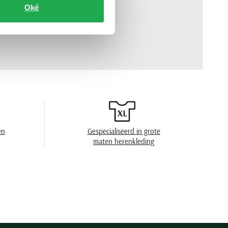
.
183174-804
Oké
n
geruit
en
40°C was, niet in de droger, strijken op
middelhoge temperatuur, niet chemisch
reinigen
en
Gespecialiseerd in grote
maten herenkleding