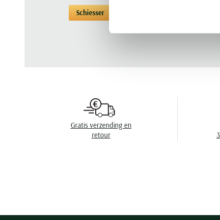
Schiesser
Pyjama's
Pyjama's Schiesse
Gratis verzending en
retour
3