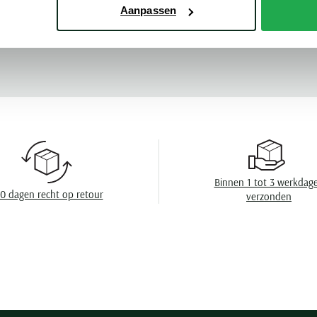
Leveranciers nr
Aanpassen
r
Meer kenmerke
Design
Wasvoorschrift
Binnen 1 tot 3 werkdag
0 dagen recht op retour
verzonden