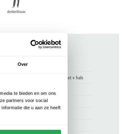
donkerblauw
ken
Over
00169319
Schiesser pyjama donkerblauw met v hals
Schiesser
 media te bieden en om ons
ze partners voor social
100% katoen
nformatie die u aan ze heeft
normale fit
donkerblauw