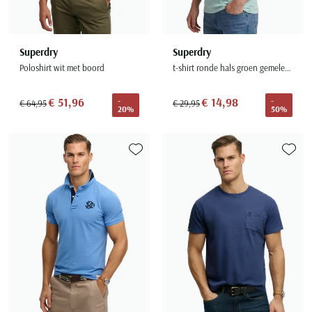
Superdry
Superdry
Poloshirt wit met boord
t-shirt ronde hals groen gemeleerd katoen
€ 51,96
€ 14,98
-
-
€ 64,95
€ 29,95
20%
50%
Toevoegen aan favorieten
Toevoe