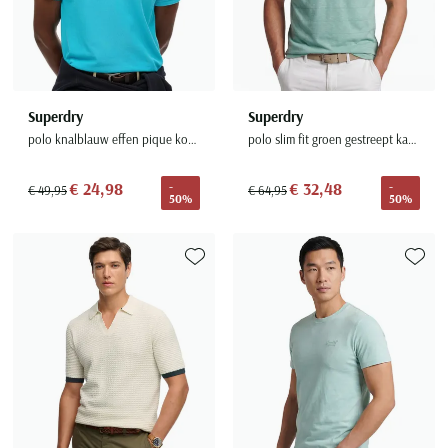
Superdry
Superdry
polo knalblauw effen pique korte mouw
polo slim fit groen gestreept katoen
€ 24,98
€ 32,48
-
-
€ 49,95
€ 64,95
50%
50%
Toevoegen aan favorieten
Toevoe