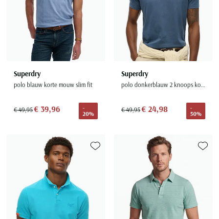
Superdry
Superdry
polo blauw korte mouw slim fit
polo donkerblauw 2 knoops korte mouw jersey
€ 39,96
€ 24,98
-
-
€ 49,95
€ 49,95
20%
50%
Toevoegen aan favorieten
Toevoe