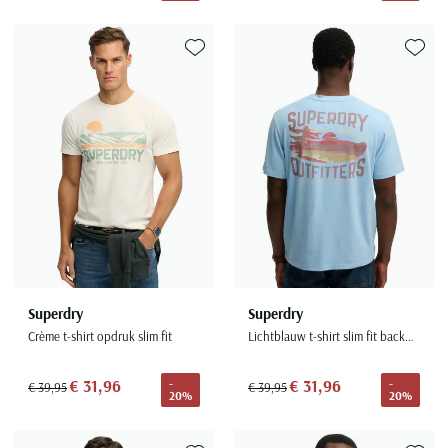
Toevoegen aan favorieten
Toevoe
Superdry
Superdry
Crème t-shirt opdruk slim fit
Lichtblauw t-shirt slim fit backprint
€ 31,96
€ 31,96
-
-
€ 39,95
€ 39,95
20%
20%