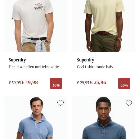
Superdry
Superdry
T-shirt wit effen met tekst korte mouw
Geel t-shirt ronde hals
€ 19,98
€ 23,96
-
-
€ 39,95
€ 29,95
50%
20%
Toevoegen aan favorieten
Toevoe