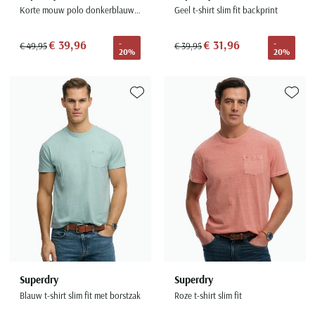
Korte mouw polo donkerblauw relaxed fit
Geel t-shirt slim fit backprint
€ 39,96
€ 31,96
-
-
€ 49,95
€ 39,95
20%
20%
Toevoegen aan favorieten
Toevoe
Superdry
Superdry
Blauw t-shirt slim fit met borstzak
Roze t-shirt slim fit