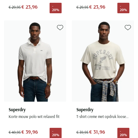
€ 23,96
€ 23,96
-
-
€ 29,95
€ 29,95
20%
20%
Toevoegen aan favorieten
Toevoe
Superdry
Superdry
Korte mouw polo wit relaxed fit
T-shirt creme met opdruk loose fit
€ 39,96
€ 31,96
-
-
€ 49,95
€ 39,95
20%
20%