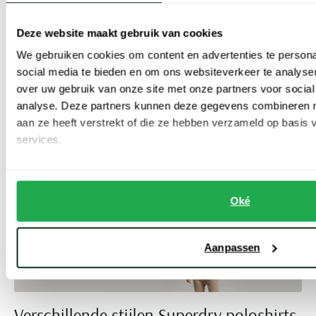
goedkope keuze voor heren die waarde hechten aan zowel
kwaliteit als stijl.
Deze website maakt gebruik van cookies
We gebruiken cookies om content en advertenties te persona
Deze sale is uw beste kans om hoogwaardige Superdry polo's te
social media te bieden en om ons websiteverkeer te analyse
bestellen voor aantrekkelijke prijzen. Of u nu kiest voor een
over uw gebruik van onze site met onze partners voor social
analyse. Deze partners kunnen deze gegevens combineren me
klassiek design of iets avontuurlijks, de Superdry sale biedt voor
aan ze heeft verstrekt of die ze hebben verzameld op basis
elke smaak wat wils. Zorg dat u deze kans niet mist om uw
services.
garderobe uit te breiden met kwaliteitspolo's die zowel stijl als
comfort bieden.
Oké
Aanpassen
Verschillende stijlen Superdry poloshirts