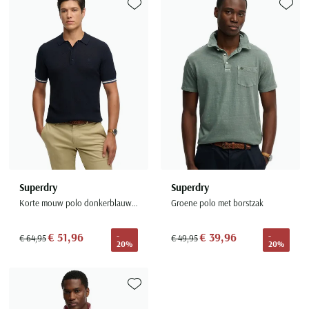
Toevoegen aan favorieten
Toevoe
Superdry
Superdry
Korte mouw polo donkerblauw relaxed fit
Groene polo met borstzak
€ 51,96
€ 39,96
-
-
€ 64,95
€ 49,95
20%
20%
Toevoegen aan favorieten