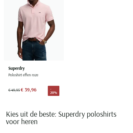
Superdry
Poloshirt effen roze
€ 39,96
-
€ 49,95
20%
Kies uit de beste: Superdry poloshirts
voor heren