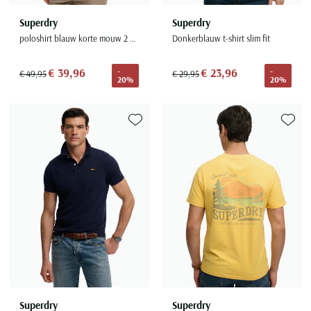
Superdry
Superdry
poloshirt blauw korte mouw 2 knoops
Donkerblauw t-shirt slim fit
€ 39,96
€ 23,96
-
-
€ 49,95
€ 29,95
20%
20%
Toevoegen aan favorieten
Toevoe
Superdry
Superdry