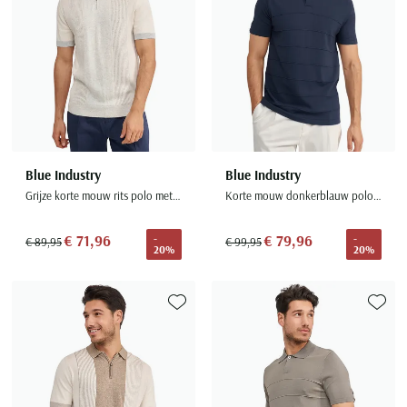
Blue Industry
Blue Industry
Grijze korte mouw rits polo met boord
Korte mouw donkerblauw poloshirt 1-knoop
€ 71,96
€ 79,96
-
-
€ 89,95
€ 99,95
20%
20%
Toevoegen aan favorieten
Toevoe