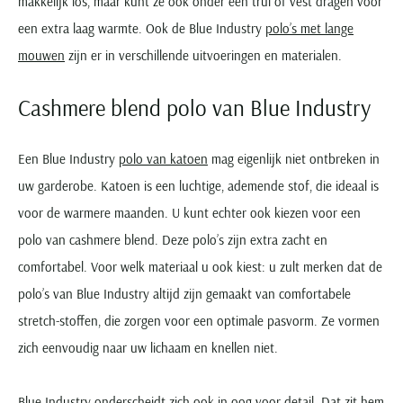
makkelijk los, maar kunt ze ook onder een trui of vest dragen voor
een extra laag warmte. Ook de Blue Industry
polo’s met lange
mouwen
zijn er in verschillende uitvoeringen en materialen.
Cashmere blend polo van Blue Industry
Een Blue Industry
polo van katoen
mag eigenlijk niet ontbreken in
uw garderobe. Katoen is een luchtige, ademende stof, die ideaal is
voor de warmere maanden. U kunt echter ook kiezen voor een
polo van cashmere blend. Deze polo’s zijn extra zacht en
comfortabel. Voor welk materiaal u ook kiest: u zult merken dat de
polo’s van Blue Industry altijd zijn gemaakt van comfortabele
stretch-stoffen, die zorgen voor een optimale pasvorm. Ze vormen
zich eenvoudig naar uw lichaam en knellen niet.
Blue Industry onderscheidt zich ook in oog voor detail. Dat zit hem