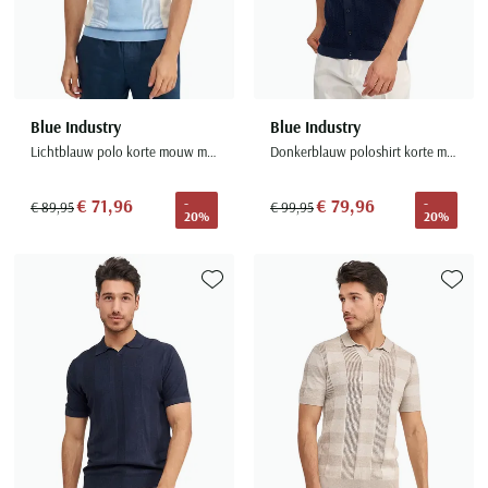
Blue Industry
Blue Industry
Lichtblauw polo korte mouw met rits
Donkerblauw poloshirt korte mouw regular fit
€ 71,96
€ 79,96
-
-
€ 89,95
€ 99,95
20%
20%
Toevoegen aan favorieten
Toevoe