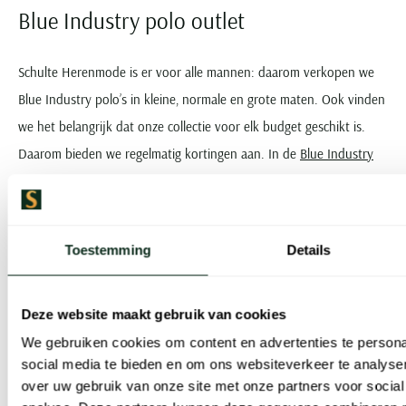
Blue Industry polo outlet
Schulte Herenmode is er voor alle mannen: daarom verkopen we
Blue Industry polo’s in kleine, normale en grote maten. Ook vinden
we het belangrijk dat onze collectie voor elk budget geschikt is.
Daarom bieden we regelmatig kortingen aan. In de
Blue Industry
outlet
komt u kortingen tegen tot wel 40%. Op deze manier kunt u
de kwaliteit van Blue Industry polo’s ervaren voor een fractie van
de normale prijs.
Toestemming
Details
U kunt in onze webshop eenvoudig filteren op korting, zodat u in
Deze website maakt gebruik van cookies
een oogopslag kunt zien welke polo’s van Blue Industry zijn
We gebruiken cookies om content en advertenties te persona
afgeprijsd. Bovendien kunt de filterfunctie ook gebruiken om te
social media te bieden en om ons websiteverkeer te analyse
zoeken op maat, materiaal, kleur, design en nog veel meer. Zo
over uw gebruik van onze site met onze partners voor social
vindt u snel en eenvoudig de
Blue Industry polo in de sale
die bij u