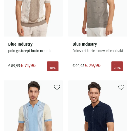
Blue Industry
Blue Industry
polo gestreept bruin met rits
Poloshirt korte mouw effen khaki
€ 71,96
€ 79,96
-
-
€ 89,95
€ 99,95
20%
20%
Toevoegen aan favorieten
Toevoe