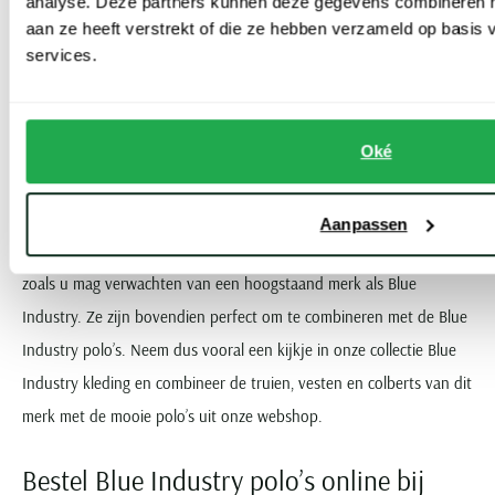
analyse. Deze partners kunnen deze gegevens combineren me
past.
aan ze heeft verstrekt of die ze hebben verzameld op basis
services.
De kwaliteit van Blue Industry items
Polo’s zijn niet het enige kledingstuk dat Blue Industry ontwerpt. In
Oké
onze collectie komt u ook cashmere blend truien, gebreide vesten,
colberts en overhemden met een ruitmotief of print tegen. Stuk
Aanpassen
voor stuk zijn deze items gemaakt van hoge kwaliteit materialen,
zoals u mag verwachten van een hoogstaand merk als Blue
Industry. Ze zijn bovendien perfect om te combineren met de Blue
Industry polo’s. Neem dus vooral een kijkje in onze collectie Blue
Industry kleding en combineer de truien, vesten en colberts van dit
merk met de mooie polo’s uit onze webshop.
Bestel Blue Industry polo’s online bij