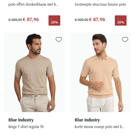
polo effen donkerblauw met boord
Gestreepte structuur bruine polo
€ 87,96
€ 87,96
-
-
€ 109,95
€ 109,95
20%
20%
Toevoegen aan favorieten
Toevoe
Blue Industry
Blue Industry
Beige T-shirt regular fit
korte mouw oranje polo met boord