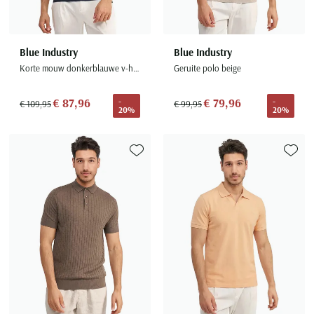
Blue Industry
Blue Industry
Korte mouw donkerblauwe v-hals polo
Geruite polo beige
€ 87,96
€ 79,96
-
-
€ 109,95
€ 99,95
20%
20%
Toevoegen aan favorieten
Toevoe