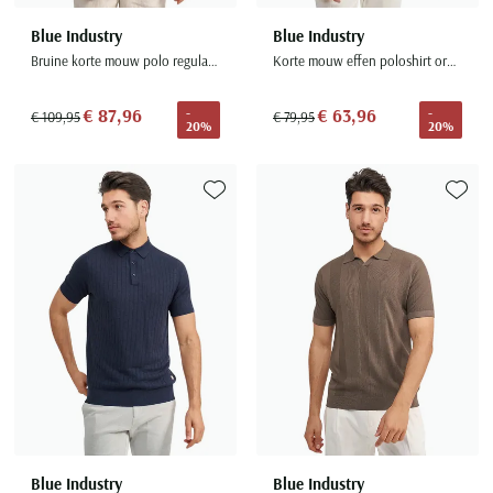
Blue Industry
Blue Industry
Bruine korte mouw polo regular fit
Korte mouw effen poloshirt oranje v-hals
€ 87,96
€ 63,96
-
-
€ 109,95
€ 79,95
20%
20%
Toevoegen aan favorieten
Toevoe
Blue Industry
Blue Industry