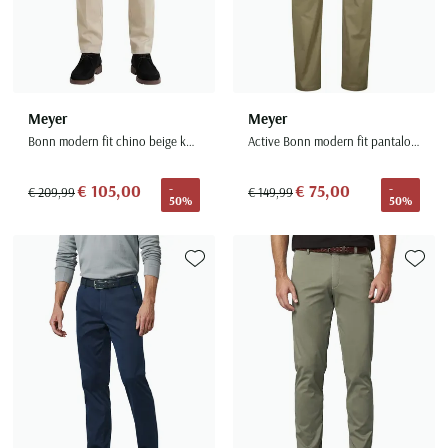
Meyer
Meyer
Bonn modern fit chino beige katoen flatfront
Active Bonn modern fit pantalon chino
€ 105,00
€ 75,00
-
-
€ 209,99
€ 149,99
50%
50%
Toevoegen aan favorieten
Toevoe