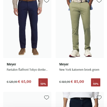
Toevoegen aan favorieten
Toevoe
Meyer
Meyer
Pantalon flatfront Tokyo donkerblauw effen
New York katoenen broek groen
€ 65,00
€ 85,00
-
-
€ 129,99
€ 169,99
50%
50%
Toevoegen aan favorieten
Toevoe