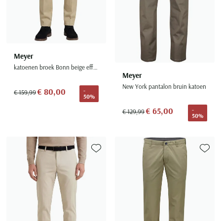
Meyer
katoenen broek Bonn beige effen katoen
Meyer
New York pantalon bruin katoen
€ 80,00
-
€ 159,99
50%
€ 65,00
-
€ 129,99
50%
Toevoegen aan favorieten
Toevoe