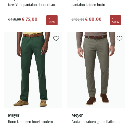
New York pantalon donkerblauw katoen effen normale fit
pantalon katoen bruin
€ 75,00
€ 80,00
-
-
€ 149,99
€ 159,99
50%
50%
Toevoegen aan favorieten
Toevoe
Meyer
Meyer
Bonn katoenen broek modern fit groen
Pantalon katoen groen flatfront effen