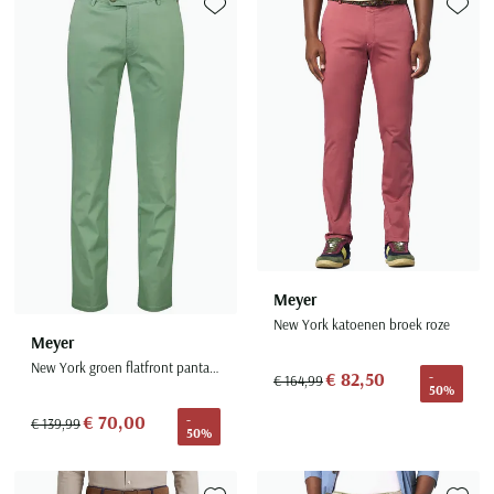
Toevoegen aan favorieten
Toevoe
Meyer
New York katoenen broek roze
Meyer
New York groen flatfront pantalon katoen
€ 82,50
-
€ 164,99
50%
€ 70,00
-
€ 139,99
50%