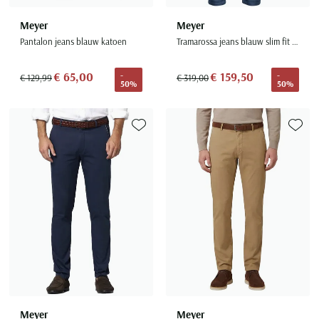
Meyer
Meyer
Pantalon jeans blauw katoen
Tramarossa jeans blauw slim fit katoen
€ 65,00
€ 159,50
-
-
€ 129,99
€ 319,00
50%
50%
Toevoegen aan favorieten
Toevoe
Meyer
Meyer