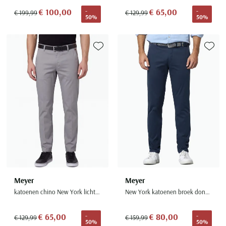
€ 100,00
€ 65,00
-
-
€ 199,99
€ 129,99
50%
50%
Toevoegen aan favorieten
Toevoe
Meyer
Meyer
katoenen chino New York lichtgrijs effen
New York katoenen broek donkerblauw
€ 65,00
€ 80,00
-
-
€ 129,99
€ 159,99
50%
50%