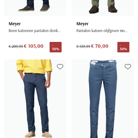
Meyer
Meyer
Bonn katoenen pantalon donkerblauw
Pantalon katoen olijfgroen modern fit flatfront
€ 105,00
€ 70,00
-
-
€ 209,99
€ 139,99
50%
50%
Toevoegen aan favorieten
Toevoe