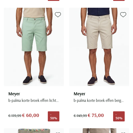
Toevoegen aan favorieten
Toevoe
Meyer
Meyer
b-palma korte broek effen lichtgroen katoen
b-palma korte broek effen beige katoen
€ 60,00
€ 75,00
-
-
€ 119,99
€ 149,99
50%
50%