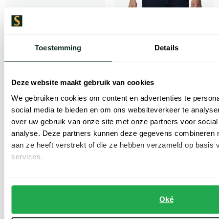
Toestemming
Details
Deze website maakt gebruik van cookies
We gebruiken cookies om content en advertenties te persona
social media te bieden en om ons websiteverkeer te analyse
Meyer
over uw gebruik van onze site met onze partners voor social
Roma chino beige
Meyer
analyse. Deze partners kunnen deze gegevens combineren me
nette jeans donkerblauw effen katoen normale fit
aan ze heeft verstrekt of die ze hebben verzameld op basis
€ 65,00
-
€ 129,99
50%
services.
€ 70,00
-
€ 139,99
50%
Oké
Toon volgende artikelen