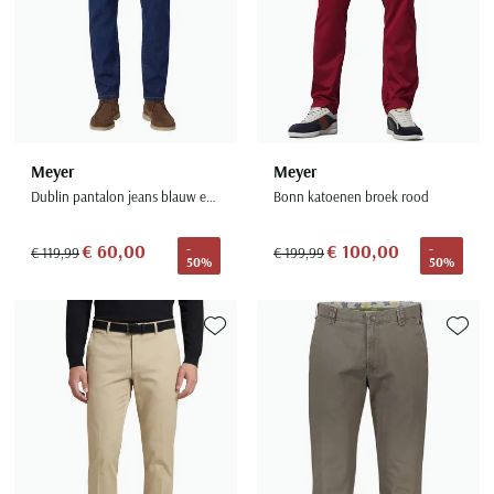
Meyer
Meyer
Dublin pantalon jeans blauw effen normale fit
Bonn katoenen broek rood
€ 60,00
€ 100,00
-
-
€ 119,99
€ 199,99
50%
50%
Toevoegen aan favorieten
Toevoe