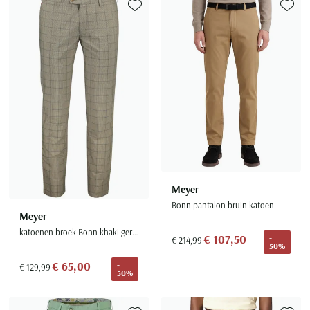
Toevoegen aan favorieten
Toevoe
Meyer
Bonn pantalon bruin katoen
Meyer
katoenen broek Bonn khaki geruit
€ 107,50
-
€ 214,99
50%
€ 65,00
-
€ 129,99
50%