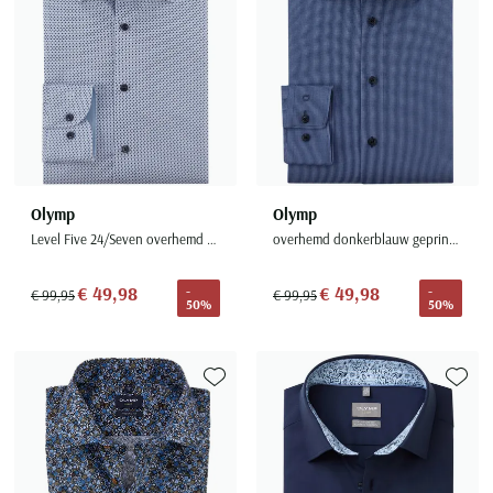
Olymp
Olymp
Level Five 24/Seven overhemd mouwlengte-7 blauw
overhemd donkerblauw geprint 24/Seven Dynamic Flex Jersey
€ 49,98
€ 49,98
-
-
€ 99,95
€ 99,95
50%
50%
Toevoegen aan favorieten
Toevoe