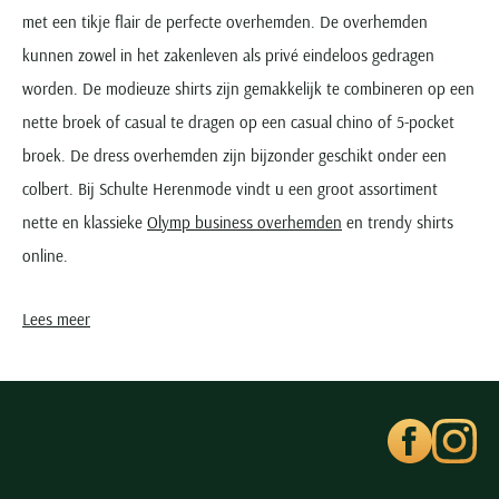
met een tikje flair de perfecte overhemden. De overhemden
kunnen zowel in het zakenleven als privé eindeloos gedragen
worden. De modieuze shirts zijn gemakkelijk te combineren op een
nette broek of casual te dragen op een casual chino of 5-pocket
broek. De dress overhemden zijn bijzonder geschikt onder een
colbert. Bij Schulte Herenmode vindt u een groot assortiment
nette en klassieke
Olymp business overhemden
en trendy shirts
online.
Design en kenmerken
Lees meer
Een
Olymp overhemd
kenmerkt zich door de hoogwaardige
kwaliteit waarvan de overhemden gemaakt zijn. In de webshop en
winkels kunt u verschillende lijnen aan van de overhemden kopen:
- de Olymp Level 5 body fit lijn, en van de de Luxor lijnen