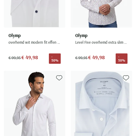
Olymp
Olymp
overhemd wit modern fit effen katoen
Level Five overhemd extra slim fit wit geprint katoen
€ 49,98
€ 49,98
-
-
€ 99,95
€ 99,95
50%
50%
Toevoegen aan favorieten
Toevoe