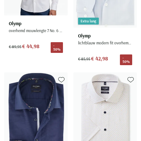
Extra lang
Olymp
overhemd mouwlengte 7 No. 6 super slim fit wit effen katoen
Olymp
lichtblauw modern fit overhemd katoen mouwlengte 7
€ 44,98
-
€ 89,95
50%
€ 42,98
-
€ 85,95
50%
Toevoegen aan favorieten
Toevoe