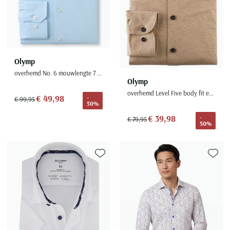
Olymp
overhemd No. 6 mouwlengte 7 lichtblauw
Olymp
overhemd Level Five body fit extra slim fit camel
€ 49,98
-
€ 99,95
50%
€ 39,98
-
€ 79,95
50%
Toevoegen aan favorieten
Toevoe