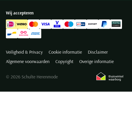
De overhemden zijn verkrijgbaar in de boordmaten 36 t/m 48.
Wij accepteren
In de webshop vindt u
Olymp overhemden
in een drietal
pasvormen:
Slim fit - Body fit (Olymp Level Five body fit);
Veiligheid & Privacy
Cookie informatie
Disclaimer
Normale fit (Olymp Luxor modern fit);
Algemene voorwaarden
Copyright
Overige informatie
Wijde fit (Olymp Luxor comfort fit).
© 2026 Schulte Herenmode
De body fit is een zeer slanke slim fit. Het shirt valt strak langs het
lichaam zodat de torso van de slanke man er mooi in uit komt. De
normale fit is licht getailleerd en is geschikt voor de man met een
normaal postuur. Mannen met een gezet figuur kunnen het beste
kiezen voor een model met een wijde fit.