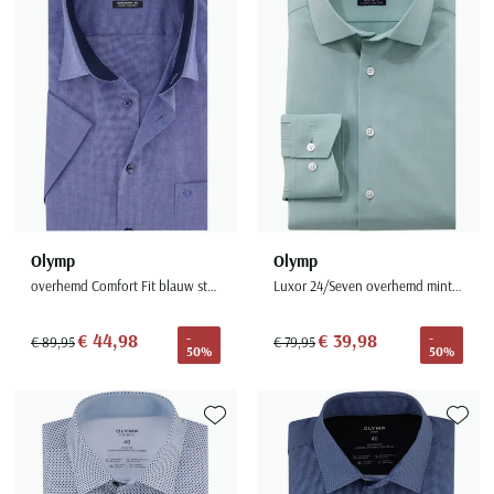
Olymp
Olymp
overhemd Comfort Fit blauw strijkvrij
Luxor 24/Seven overhemd mintgroen
€ 44,98
€ 39,98
-
-
€ 89,95
€ 79,95
50%
50%
Toevoegen aan favorieten
Toevoe