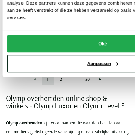
analyse. Deze partners kunnen deze gegevens combineren me
Strijkvrij
aan ze heeft verstrekt of die ze hebben verzameld op basis
Olymp
services.
Olymp
Luxor Modern Fit overhemd beige effen katoen
Luxor overhemd wit Comfort Fit
€ 39,98
-
€ 79,95
€ 39,98
-
€ 79,95
50%
50%
Oké
Aanpassen
Toon volgende artikelen
...
Vorige
Volgende
1
2
20
Current Page
Page
Page
Olymp overhemden online shop &
winkels - Olymp Luxor en Olymp Level 5
Olymp overhemden
zijn voor mannen die waarden hechten aan
een modieus-gedistingeerde verschijning of een zakelijke uitstraling