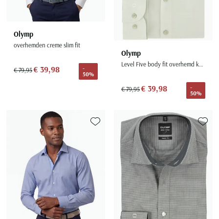
Olymp
overhemden creme slim fit
Olymp
Level Five body fit overhemd katoen
€ 39,98
-
€ 79,95
50%
€ 39,98
-
€ 79,95
50%
Toevoegen aan favorieten
Toevoe