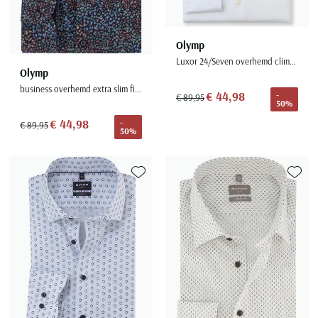
Olymp
Luxor 24/Seven overhemd climate control vezel wit
Olymp
business overhemd extra slim fit donkerblauw geprint
€ 44,98
-
€ 89,95
50%
€ 44,98
-
€ 89,95
50%
Toevoegen aan favorieten
Toevoe