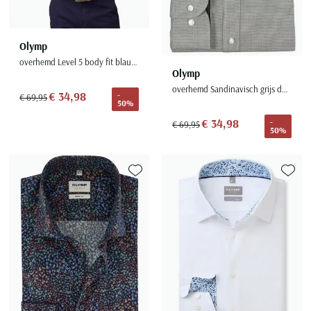
Olymp
overhemd Level 5 body fit blauw structuur
Olymp
overhemd Sandinavisch grijs dessin
€ 34,98
-
€ 69,95
50%
€ 34,98
-
€ 69,95
50%
Toevoegen aan favorieten
Toevoe