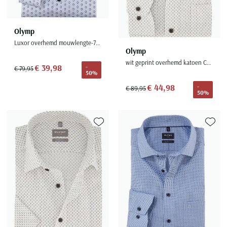
Olymp
Luxor overhemd mouwlengte-7 wit
Olymp
wit geprint overhemd katoen Comfort Fit
€ 39,98
-
€ 79,95
50%
€ 44,98
-
€ 89,95
50%
Toevoegen aan favorieten
Toevoe