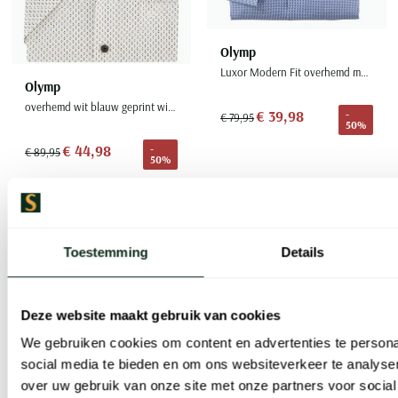
Olymp
Luxor Modern Fit overhemd mouwlengte 7 blauw
Olymp
overhemd wit blauw geprint wijde fit
€ 39,98
-
€ 79,95
50%
€ 44,98
-
€ 89,95
50%
Toevoegen aan favorieten
Toevoe
Toestemming
Details
Deze website maakt gebruik van cookies
We gebruiken cookies om content en advertenties te persona
social media te bieden en om ons websiteverkeer te analyse
over uw gebruik van onze site met onze partners voor social