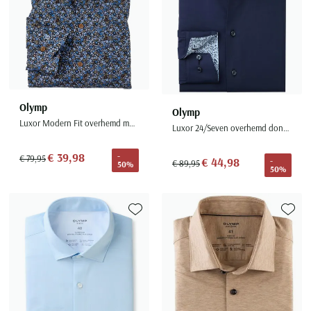
Olymp
Olymp
Luxor Modern Fit overhemd mouwlengte 7 blauw bloemen
Luxor 24/Seven overhemd donkerblauw climate control vezel
€ 39,98
-
€ 79,95
€ 44,98
-
€ 89,95
50%
50%
Toevoegen aan favorieten
Toevoe