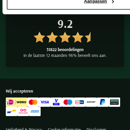
Olymp basic T-shirts
Aanpassen
De vertrouwde klassieker in de collectie herenondergoed is
9.2
onverminderd populair. Door de vertrouwde regular fit pasvorm
van deze
Olymp T-shirts
zijn veel mannen al vele jaren vertrouwd
met deze fijne basisartikelen uit de Olymp collectie. Het materiaal
31822 beoordelingen
bestaat uit 100% gekamd katoen. Het gebruik van deze zijdezachte
in de laatste 12 maanden 96% beveelt ons aan.
vezels zorgt voor een prettig gevoel op de huid en staat gedurende
de hele dag garant voor een comfortabele draagbeleving. Goed
passende shirts geven u een gevoel van zekerheid en zijn daarom
een belangrijk onderdeel van uw outfit. De basics in deze lijn kunt
Wij accepteren
u online bestellen als Two-Pack, U heeft de keuze uit modellen met
v-hals of ronde hals in de kleuren wit en zwart. De beschikbare
maten zijn op voorraad van small tot en met 4XL, dus ook voor
grote maten T-shirts bent u deze leverancier aan het juiste adres.
Veiligheid & Privacy
Cookie informatie
Disclaimer