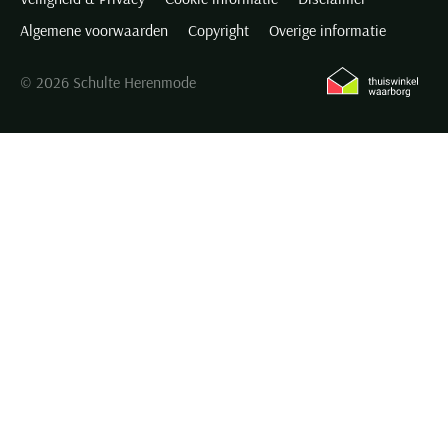
Het merk Olymp
Algemene voorwaarden
Copyright
Overige informatie
Het herenmerk dat bekend werd door de uitgebreide collectie
© 2026 Schulte Herenmode
strijkvrije overhemden weet veel mannen te overtuigen. Dat komt
vooral door een consequente sortering mooie kwaliteitsproducten,
van tijdloze truien tot voorbeeldige business shirts en van stijlvolle
stropdassen tot comfortabele basics. Deze toonaangevende Duitse
kledingfabrikant maakt al sinds zijn oprichting een stevige groei
door en blijft zich voortdurend verder specialiseren. Dit betekent
dat het niveau van alle collecties steeds opnieuw naar nieuwe
hoogten stijgt, maar houdt ook in dat de collectie uitgebreider en
gevarieerder wordt. Olymp kleding biedt de drager zekerheden als
het gaat om eigentijdse kleding van de beste materialen. Hierbij
wordt tegelijkertijd een uitstekende balans gevonden tussen prijs
en verwachting.