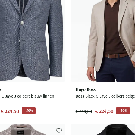
s
Hugo Boss
 C-Jaye-J colbert blauw linnen
Boss Black C-Jaye-J colbert beige
€ 224,50
€ 224,50
- 50%
- 50%
€ 449,00