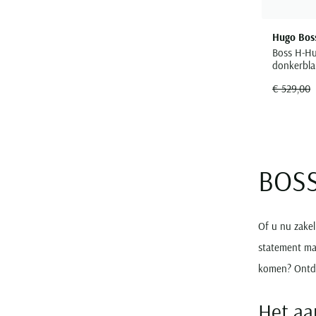
Hugo Bos
Boss H-Hu
donkerbla
€ 529,00
BOSS 
Of u nu zakel
statement mak
komen? Ontde
Het aa