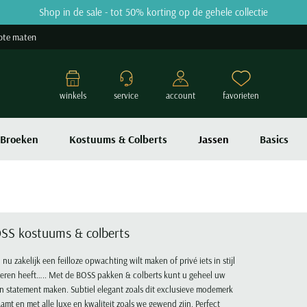
Shop in de sale - tot 50% korting op de gehele collectie
ote maten
winkels
service
account
favorieten
Broeken
Kostuums & Colberts
Jassen
Basics
SS kostuums & colberts
 nu zakelijk een feilloze opwachting wilt maken of privé iets in stijl
ieren heeft….. Met de BOSS pakken & colberts kunt u geheel uw
n statement maken. Subtiel elegant zoals dit exclusieve modemerk
amt en met alle luxe en kwaliteit zoals we gewend zijn. Perfect