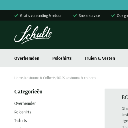
Skip to content
Gratis verzending & retour
Snelle service
Ook gr
Overhemden
Poloshirts
Truien & Vesten
Home
Kostuums & Colberts
BOSS kostuums & colberts
Categorieën
BO
Overhemden
Of u
Poloshirts
te v
T-shirts
eige
beta