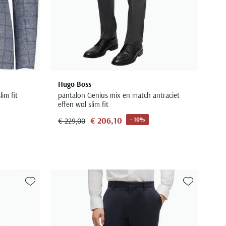
Hugo Boss
im fit
pantalon Genius mix en match antraciet
effen wol slim fit
€ 206,10
- 10%
€ 229,00
Toevoegen aan favorieten
Toevoegen aa