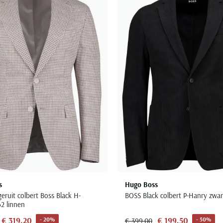
Toevoegen aan favorieten
s
Hugo Boss
geruit colbert Boss Black H-
BOSS Black colbert P-Hanry zwar
2 linnen
€ 319,20
€ 199,50
- 20%
- 50%
€ 399,00