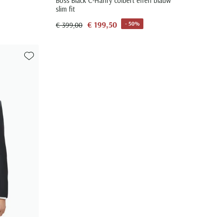
Boss Black C-Hanry colbert effen blauw
slim fit
€ 199,50
- 50%
€ 399,00
Toevoegen aan favorieten