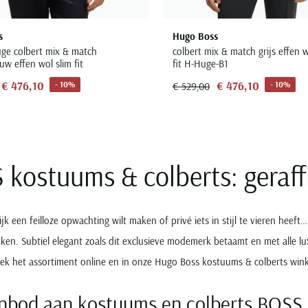
s
Hugo Boss
ge colbert mix & match
colbert mix & match grijs effen w
uw effen wol slim fit
fit H-Huge-B1
€ 476,10
€ 476,10
- 10%
- 10%
€ 529,00
kostuums & colberts: geraffi
ijk een feilloze opwachting wilt maken of privé iets in stijl te vieren hee
en. Subtiel elegant zoals dit exclusieve modemerk betaamt en met alle lux
k het assortiment online en in onze Hugo Boss kostuums & colberts wink
nbod aan kostuums en colberts BOSS