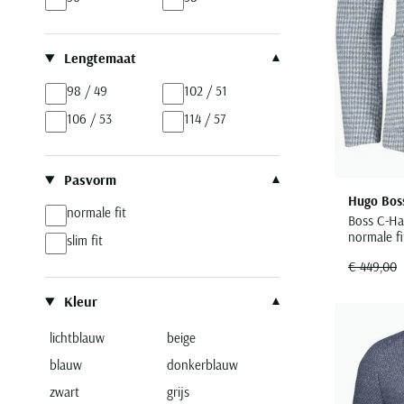
Lengtemaat
98 / 49
102 / 51
106 / 53
114 / 57
Pasvorm
Hugo Bos
normale fit
Boss C-Han
normale f
slim fit
€ 449,00
Kleur
lichtblauw
beige
blauw
donkerblauw
zwart
grijs