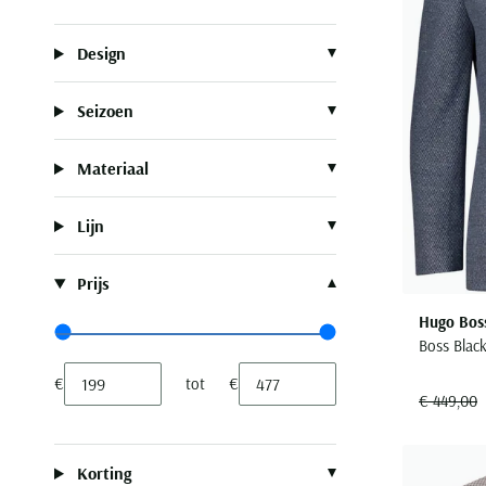
Design
Seizoen
Materiaal
Lijn
Prijs
Hugo Bos
Range slider min value
Range slider max value
Boss Black
€
tot
€
Minimum value input
Maximum value input
€ 449,00
Korting