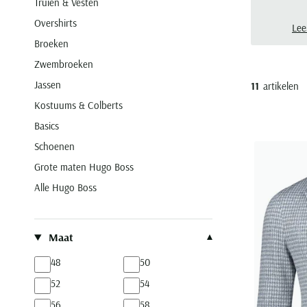
Truien & Vesten
gekl
Overshirts
BOS
Lee
Broeken
Zwembroeken
Jassen
11
artikelen
Kostuums & Colberts
Basics
Schoenen
Grote maten Hugo Boss
Alle Hugo Boss
Filteren op
Maat
48
50
52
54
56
58