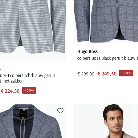
Hugo Boss
colbert Boss Black geruit blauw sl
s
€ 249,50
- 50%
€ 499,00
ry-J colbert lichtblauw geruit
it met zakken
€ 224,50
- 50%
Toevoegen aan favorieten