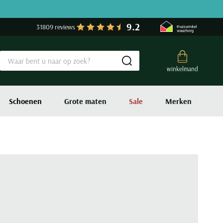
9.2
31809 reviews
Submit search
winkelmand
Schoenen
Grote maten
Sale
Merken