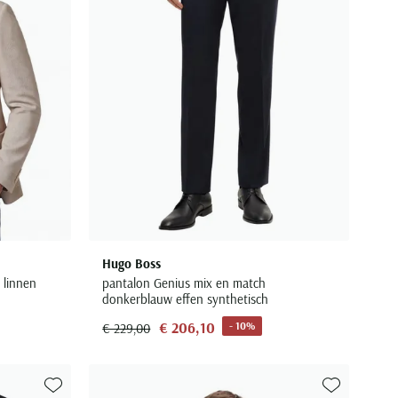
Hugo Boss
 linnen
pantalon Genius mix en match
donkerblauw effen synthetisch
€ 206,10
- 10%
€ 229,00