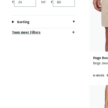
€
tot
€
Minimum value input
Maximum value input
Korting
Toon meer Filters
Hugo Bos
Beige zwe
€ 49,95