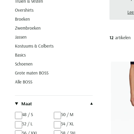
Truien & Vesten
of 
Overshirts
rivi
Lee
Broeken
Zwembroeken
Jassen
12
artikelen
Kostuums & Colberts
Basics
Schoenen
Grote maten BOSS
Alle BOSS
Filteren op
Maat
48 / S
50 / M
52 / L
54 / XL
56 / XXL
58 / 3XL