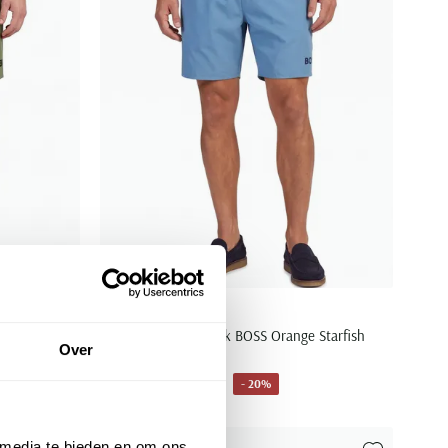
Hugo Boss
 Orange
Blauwe zwembroek BOSS Orange Starfish
Over
normale fit
€ 39,96
- 20%
€ 49,95
 media te bieden en om ons