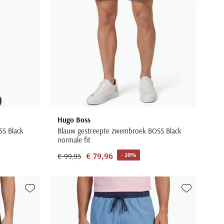
Hugo Boss
S Black
Blauw gestreepte zwembroek BOSS Black
normale fit
€ 79,96
- 20%
€ 99,95
Toevoegen aan favorieten
Toevoegen aa