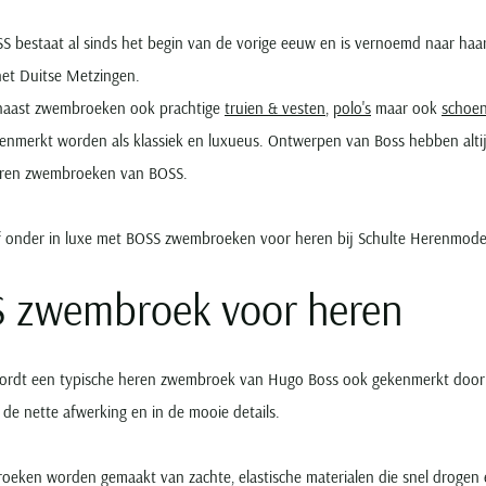
S bestaat al sinds het begin van de vorige eeuw en is vernoemd naar haa
het Duitse Metzingen.
naast zwembroeken ook prachtige
truien & vesten
,
polo's
maar ook
schoe
enmerkt worden als klassiek en luxueus. Ontwerpen van Boss hebben altij
eren zwembroeken van BOSS.
f onder in luxe met BOSS zwembroeken voor heren bij Schulte Herenmode. 
 zwembroek voor heren
wordt een typische heren zwembroek van Hugo Boss ook gekenmerkt door k
n de nette afwerking en in de mooie details.
eken worden gemaakt van zachte, elastische materialen die snel drogen e