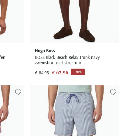
Hugo Boss
fen
BOSS Black Beach Relax Trunk navy
zwemshort met structuur
€ 67,96
- 20%
€ 84,95
Toevoegen aan favorieten
Toevoegen aa