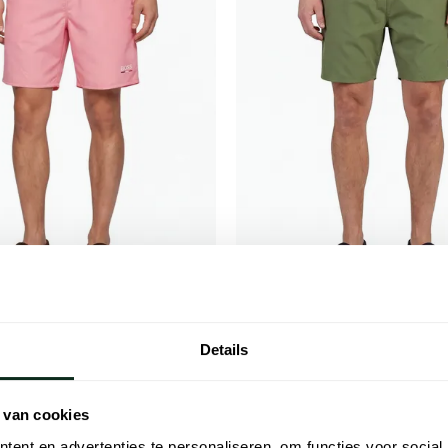
s
Hugo Boss
SS Black roze zwembroek
Groene zwarte zwembroek BOSS
Details
Starfish normale fit
€ 47,96
€ 39,96
- 20%
- 20%
€ 49,95
 van cookies
ent en advertenties te personaliseren, om functies voor social