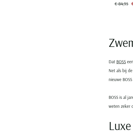
€ 84,95
Zwem
Dat
BOSS
een
Net als bij d
nieuwe BOSS 
BOSS is al j
weten zeker 
Luxe