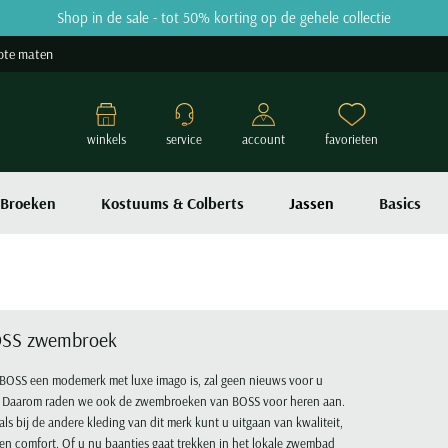
Shop in de sale - tot 50% korting op de gehele collectie
ote maten
winkels
service
account
favorieten
Broeken
Kostuums & Colberts
Jassen
Basics
SS zwembroek
BOSS een modemerk met luxe imago is, zal geen nieuws voor u
n. Daarom raden we ook de zwembroeken van BOSS voor heren aan.
als bij de andere kleding van dit merk kunt u uitgaan van kwaliteit,
l en comfort. Of u nu baantjes gaat trekken in het lokale zwembad