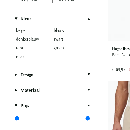
Kleur
beige
blauw
donkerblauw
zwart
rood
groen
Hugo Bos
Boss Black
roze
€ 49,95
Design
Materiaal
Prijs
Range slider min value
Range slider max value