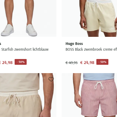
s
Hugo Boss
 Starfish zwemshort lichtblauw
BOSS Black zwembroek creme ef
€ 24,98
€ 24,98
- 50%
- 50%
€ 49,95
Toevoegen aan favorieten