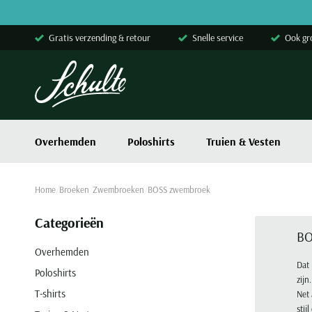
Skip to content
Gratis verzending & retour
Snelle service
Ook gr
Overhemden
Poloshirts
Truien & Vesten
Home
Broeken
Zwembroeken
BOSS zwembroek
Categorieën
BO
Overhemden
Dat 
Poloshirts
zij
T-shirts
Net 
stij