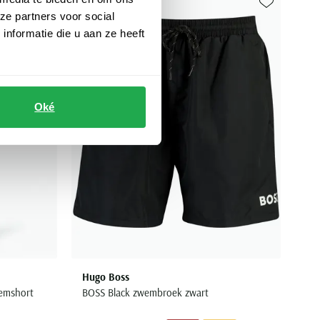
ze partners voor social
Toevoegen aan favorieten
Toevoegen aa
nformatie die u aan ze heeft
Oké
Hugo Boss
wemshort
BOSS Black zwembroek zwart