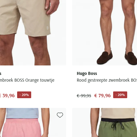
s
Hugo Boss
mbroek BOSS Orange touwtje
Rood gestreepte zwembroek BOS
€ 39,96
€ 79,96
- 20%
- 20%
€ 99,95
Toevoegen aan favorieten