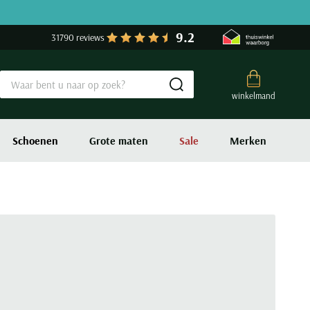
9.2
31790 reviews
Submit search
winkelmand
Schoenen
Grote maten
Sale
Merken