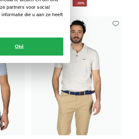
€ 47,99
- 20%
€ 59,99
ze partners voor social
nformatie die u aan ze heeft
Toevoegen aan favorieten
Toevoegen aa
Oké