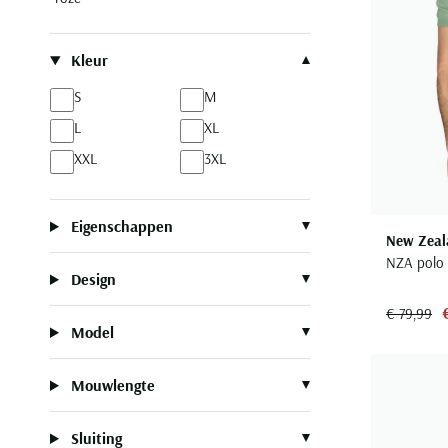
Kleur
S
M
L
XL
XXL
3XL
Eigenschappen
New Zeal
NZA polo 
Design
€ 79,99
Model
Mouwlengte
Sluiting