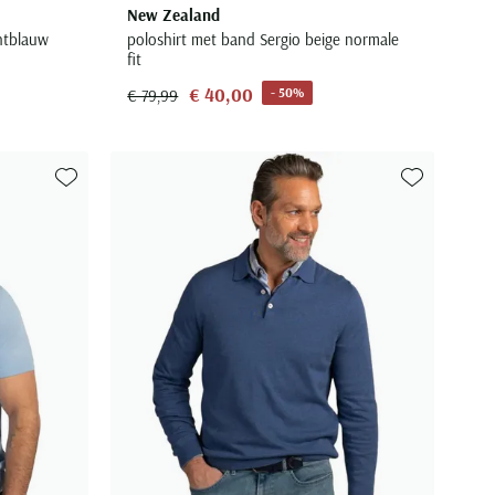
New Zealand
htblauw
poloshirt met band Sergio beige normale
fit
€ 40,00
- 50%
€ 79,99
Toevoegen aan favorieten
Toevoegen aa