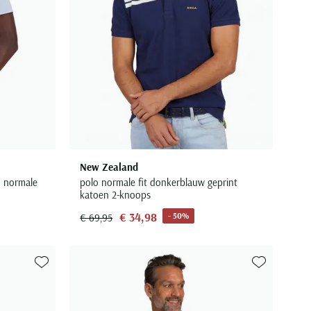
New Zealand
d normale
polo normale fit donkerblauw geprint
katoen 2-knoops
€ 34,98
- 50%
€ 69,95
Toevoegen aan favorieten
Toevoegen aa