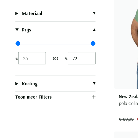
Materiaal
Prijs
Range slider min value
Range slider max value
€
tot
€
Minimum value input
Maximum value input
Korting
Toon meer Filters
New Zeal
polo Colin
€ 69,99