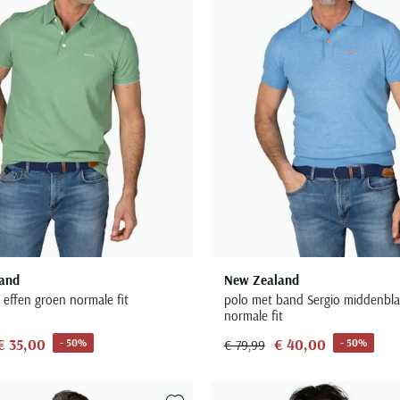
and
New Zealand
 effen groen normale fit
polo met band Sergio middenbl
normale fit
€ 35,00
€ 40,00
- 50%
- 50%
€ 79,99