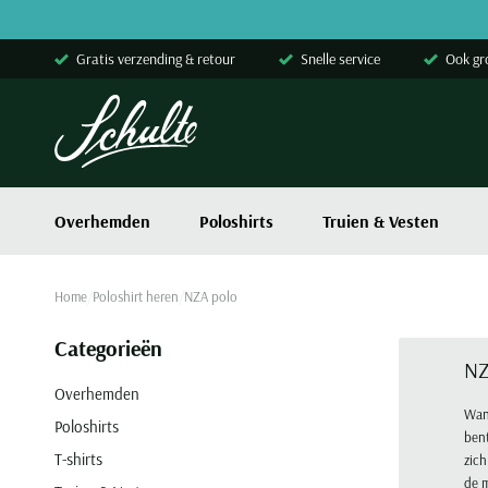
Skip to content
Gratis verzending & retour
Snelle service
Ook gr
Overhemden
Poloshirts
Truien & Vesten
Home
Poloshirt heren
NZA polo
Categorieën
NZ
Overhemden
Wann
Poloshirts
bent
T-shirts
zich
de 