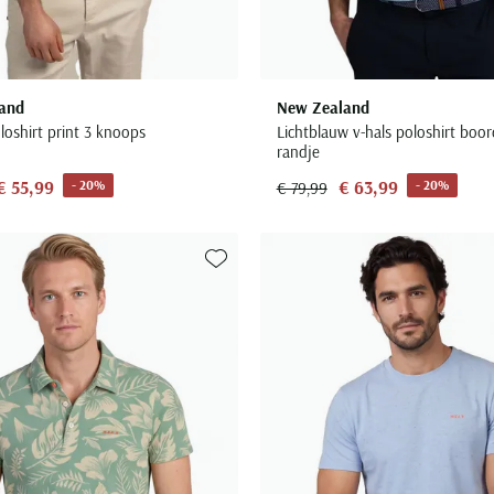
and
New Zealand
loshirt print 3 knoops
Lichtblauw v-hals poloshirt boo
randje
€ 55,99
€ 63,99
- 20%
- 20%
€ 79,99
Toevoegen aan favorieten