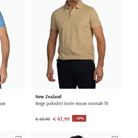
New Zealand
auw
Beige poloshirt korte mouw normale fit
€ 47,99
- 20%
€ 59,99