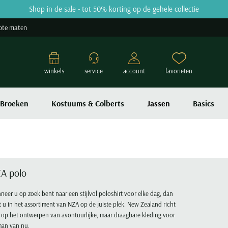
Shop in de sale - tot 50% korting op de gehele collectie
ote maten
winkels
service
account
favorieten
Broeken
Kostuums & Colberts
Jassen
Basics
A polo
eer u op zoek bent naar een stijlvol poloshirt voor elke dag, dan
 u in het assortiment van NZA op de juiste plek. New Zealand richt
 op het ontwerpen van avontuurlijke, maar draagbare kleding voor
man van nu.