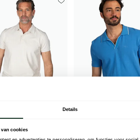
Toevoegen aan favorieten
Details
and
New Zealand
Colin beige gemeleerd normale fit
Blauw v-hals poloshirt boord wit
 van cookies
ent en advertenties te personaliseren, om functies voor social