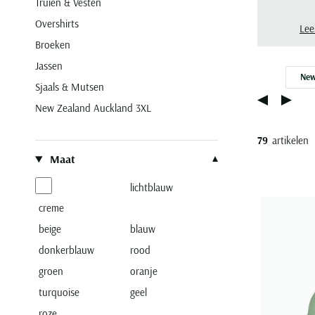
Truien & Vesten
Overshirts
Lee
Broeken
Jassen
New
Sjaals & Mutsen
New Zealand Auckland 3XL
79
artikelen
Filteren op
Maat
lichtblauw
creme
beige
blauw
donkerblauw
rood
groen
oranje
turquoise
geel
roze