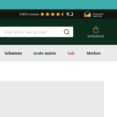
9.2
31809 reviews
Submit search
winkelmand
Schoenen
Grote maten
Sale
Merken