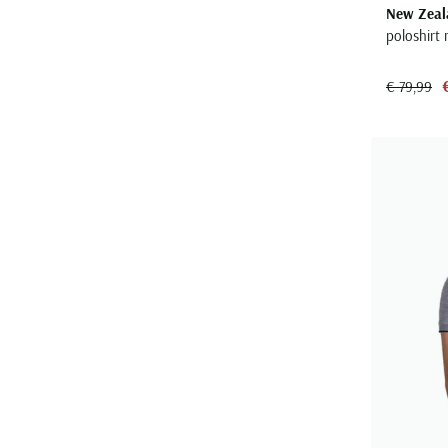
New Zeal
poloshirt 
€ 79,99