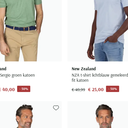
and
New Zealand
Sergio groen katoen
NZA t-shirt lichtblauw gemeleer
fit katoen
€ 40,00
€ 25,00
- 50%
- 50%
€ 49,99
Toevoegen aan favorieten