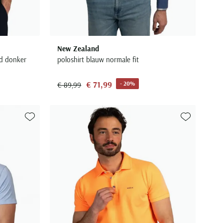
New Zealand
rd donker
poloshirt blauw normale fit
€ 71,99
- 20%
€ 89,99
Toevoegen aan favorieten
Toevoegen aa