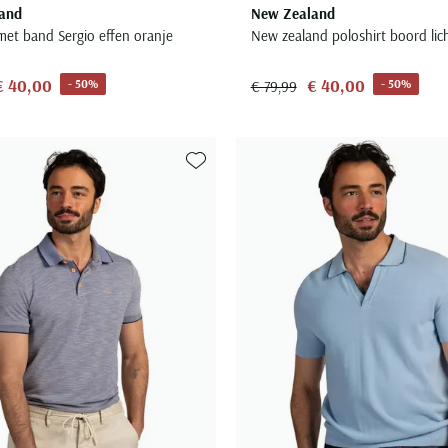
and
New Zealand
met band Sergio effen oranje
New zealand poloshirt boord lic
€ 40,00
€ 40,00
- 50%
- 50%
€ 79,99
Toevoegen aan favorieten