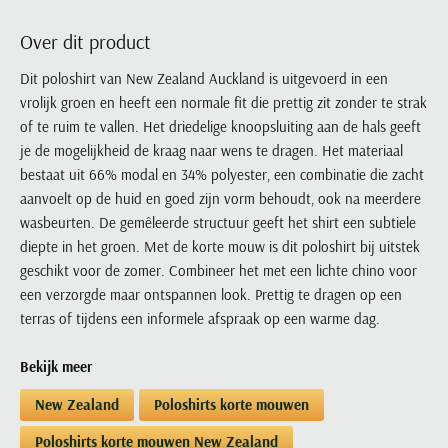
Portofino
PME Legend
Tussenjassen
PME Legend
Polo Ralph Lauren
Pierre Cardin
New Zealand
Lacoste
Over dit product
Profuomo
Polo Ralph Lauren
Bodywarmers
Polo Ralph Lauren
PME Legend
PME Legend
Olymp
Ledub
R2
Portofino
Dit poloshirt van New Zealand Auckland is uitgevoerd in een
Portofino
Portofino
Polo Ralph Lauren
Paul & Shark
Lyle & Scott
vrolijk groen en heeft een normale fit die prettig zit zonder te strak
Seidensticker
Reset
Profuomo
Profuomo
Portofino
Polo Ralph Lauren
Mac
of te ruim te vallen. Het driedelige knoopsluiting aan de hals geeft
State of Art
State of Art
State of Art
State of Art
Replay
PME Legend
Maerz
je de mogelijkheid de kraag naar wens te dragen. Het materiaal
Tommy Hilfiger
Superdry
Superdry
Superdry
Tommy Hilfiger
bestaat uit 66% modal en 34% polyester, een combinatie die zacht
Profuomo
Magnanni
Vanguard
Tenson
aanvoelt op de huid en goed zijn vorm behoudt, ook na meerdere
Tommy Hilfiger
Thomas Maine
Tramarossa
R2
Mason's
wasbeurten. De gemêleerde structuur geeft het shirt een subtiele
Xacus
Tommy Hilfiger
Vanguard
Tommy Hilfiger
Vanguard
State of Art
Mc Alson
diepte in het groen. Met de korte mouw is dit poloshirt bij uitstek
UBR
Vanguard
geschikt voor de zomer. Combineer het met een lichte chino voor
Superdry
Meyer
Populaire kleuren
Vanguard
Grote maten
Deals
een verzorgde maar ontspannen look. Prettig te dragen op een
William Lockie
Tenson
New Zealand
Wit overhemd heren
terras of tijdens een informele afspraak op een warme dag.
Grote maten poloshirts
2e broek voor de helft
Wellington of Billmore
Tommy Hilfiger
Zwart overhemd heren
Grote maten herenmode
Populaire materialen
Tramarossa
Bekijk meer
Blauw overhemd heren
Populaire merk lijnen
Grote maten
Katoenen trui
North 84
Vanguard
New Zealand
Poloshirts korte mouwen
Groen overhemd heren
Meyer Chicago
Grote maten jassen
Populaire kleuren
Lamswollen trui
Olymp
Alle merken sale
Witte polo heren
Meyer Diego
Grote maten winterjassen
Poloshirts korte mouwen New Zealand
Merino wol trui