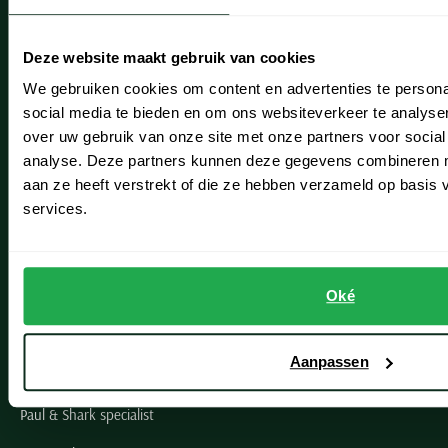
Onze winkels
Heemstede
Deze website maakt gebruik van cookies
Hillegom
We gebruiken cookies om content en advertenties te persona
social media te bieden en om ons websiteverkeer te analyse
Leiderdorp
over uw gebruik van onze site met onze partners voor social
Lisse
analyse. Deze partners kunnen deze gegevens combineren me
aan ze heeft verstrekt of die ze hebben verzameld op basis
Noordwijk
services.
Oegstgeest
Openingstijden winkels
Oké
Schulte Herenmode
Aanpassen
Grote maten herenkleding
Paul & Shark specialist