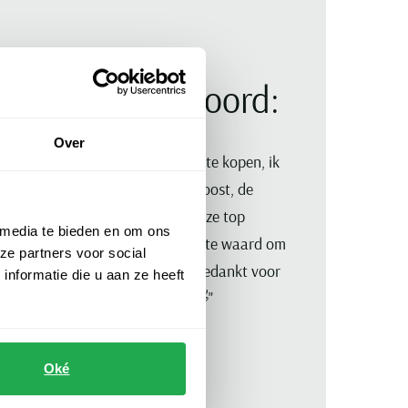
lant aan het woord:
Over
ndaag daar geweest om een jas te kopen, ik
 daar geweldig geholpen door Joost, de
vice en de vriendelijkheid van deze top
 media te bieden en om ons
rel/verkoper maakte het de moeite waard om
ze partners voor social
km te rijden. Joost vriendelijk bedankt voor
nformatie die u aan ze heeft
overheerlijke bakje koffie🙏👍👋"
Oké