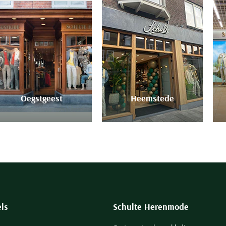
Oegstgeest
Heemstede
ls
Schulte Herenmode