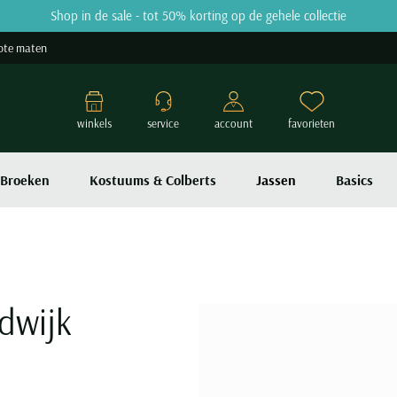
Shop in de sale - tot 50% korting op de gehele collectie
ote maten
winkels
service
account
favorieten
Broeken
Kostuums & Colberts
Jassen
Basics
dwijk