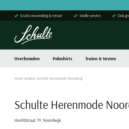
Skip to content
Gratis verzending & retour
Snelle service
Ook gr
Overhemden
Poloshirts
Truien & Vesten
Home
winkels
Schulte Herenmode Noordwijk
Schulte Herenmode Noor
Hoofdstraat 79, Noordwijk