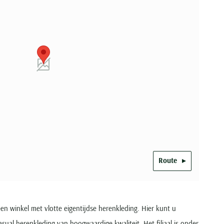
Route
n winkel met vlotte eigentijdse herenkleding. Hier kunt u
sual herenkleding van hoogwaardige kwaliteit. Het filiaal is onder