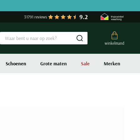
9.2
31791 reviews
Submit search
winkelmand
Schoenen
Grote maten
Sale
Merken