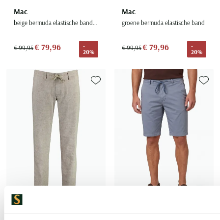
Mac
Mac
beige bermuda elastische band katoen
groene bermuda elastische band
€ 79,96
€ 79,96
-
-
€ 99,95
€ 99,95
20%
20%
Toevoegen aan favorieten
Toevoe
Mac
Mac