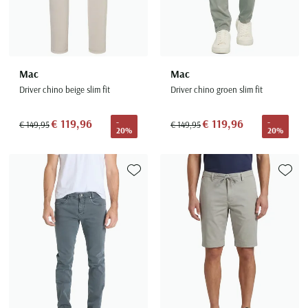
Mac
Mac
Driver chino beige slim fit
Driver chino groen slim fit
€ 119,96
€ 119,96
-
-
€ 149,95
€ 149,95
20%
20%
Toevoegen aan favorieten
Toevoe