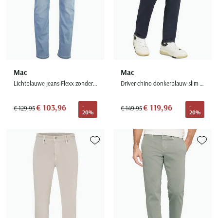
Mac
Mac
Lichtblauwe jeans Flexx zonder omslag denim
Driver chino donkerblauw slim fit
€ 103,96
€ 119,96
-
-
€ 129,95
€ 149,95
20%
20%
Toevoegen aan favorieten
Toevoe