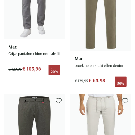
Mac
Grijze pantalon chino normale fit
Mac
broek heren khaki effen denim
€ 103,96
-
€ 129,95
20%
€ 64,98
-
€ 129,95
50%
Toevoegen aan favorieten
Toevoe