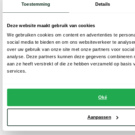
Beige pantalon Lennox Sport elastische band
Bermuda blauw Jeans Jog 'N Short katoen
Toestemming
Details
€ 103,96
€ 79,96
-
-
€ 129,95
€ 99,95
20%
20%
Deze website maakt gebruik van cookies
We gebruiken cookies om content en advertenties te persona
Mac outlet en sale
social media te bieden en om ons websiteverkeer te analyse
over uw gebruik van onze site met onze partners voor social
analyse. Deze partners kunnen deze gegevens combineren me
Profiteer van onze Mac outlet en sale voor de beste kortingen op
aan ze heeft verstrekt of die ze hebben verzameld op basis
herenbroeken van hoge kwaliteit. We prijzen de items af, omdat
services.
we daarmee ruimte maken voor de nieuwe collectie. Dat betekent
ondertussen dat u profiteert van de laagste prijs, voor een
herenbroek in de hoogste kwaliteit. Met de Mac broeken sale
Oké
zetten we de prijzen op z’n kop, terwijl u kiest voor de
hoogwaardige materialen en fijne afwerking waar dit merk om
Aanpassen
bekend staat.