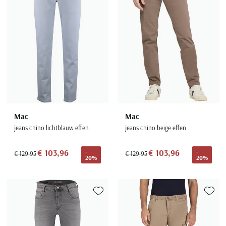
Mac
Mac
jeans chino lichtblauw effen
jeans chino beige effen
€ 103,96
€ 103,96
-
-
€ 129,95
€ 129,95
20%
20%
Toevoegen aan favorieten
Toevoe