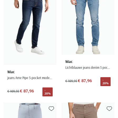
Mac
Lichtblauwe jeans denim 5 pocket
Mac
jeans Arne Pipe 5-pocket modern fit blauw
€ 87,96
-
€ 109,95
20%
€ 87,96
-
€ 109,95
20%
Toevoegen aan favorieten
Toevoe