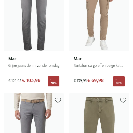
Mac
Mac
Grijze jeans denim zonder omslag
Pantalon cargo effen beige katoen normale fit
€ 103,96
€ 69,98
-
-
€ 129,95
€ 139,95
20%
50%
Toevoegen aan favorieten
Toevoe