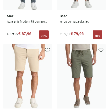
Mac
Mac
jeans grijs Modern Fit denim effen
grijze bermuda elastisch
€ 87,96
€ 79,96
-
-
€ 109,95
€ 99,95
20%
20%
Toevoegen aan favorieten
Toevoe