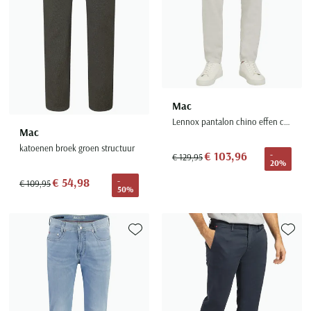
Mac
Lennox pantalon chino effen creme linnen
Mac
katoenen broek groen structuur
€ 103,96
-
€ 129,95
20%
€ 54,98
-
€ 109,95
50%
Toevoegen aan favorieten
Toevoe