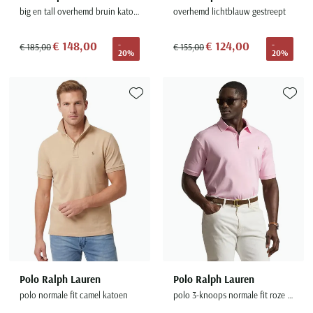
big en tall overhemd bruin katoen
overhemd lichtblauw gestreept
€ 148,00
€ 124,00
-
-
€ 185,00
€ 155,00
20%
20%
Toevoegen aan favorieten
Toevoe
Polo Ralph Lauren
Polo Ralph Lauren
polo normale fit camel katoen
polo 3-knoops normale fit roze effen katoen