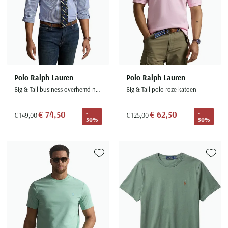
Polo Ralph Lauren
Polo Ralph Lauren
Big & Tall business overhemd navy gestreept
Big & Tall polo roze katoen
€ 74,50
€ 62,50
-
-
€ 149,00
€ 125,00
50%
50%
Toevoegen aan favorieten
Toevoe