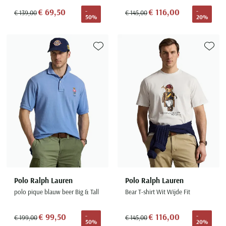
€ 69,50
€ 116,00
-
-
€ 139,00
€ 145,00
50%
20%
Toevoegen aan favorieten
Toevoe
Polo Ralph Lauren
Polo Ralph Lauren
polo pique blauw beer Big & Tall
Bear T-shirt Wit Wijde Fit
€ 99,50
€ 116,00
-
-
€ 199,00
€ 145,00
50%
20%