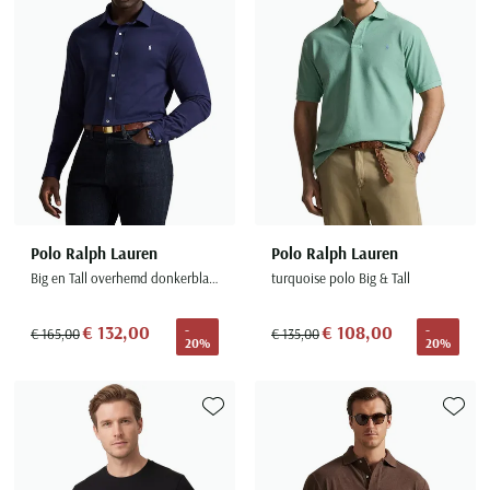
Polo Ralph Lauren
Polo Ralph Lauren
Big en Tall overhemd donkerblauw
turquoise polo Big & Tall
€ 132,00
€ 108,00
-
-
€ 165,00
€ 135,00
20%
20%
Toevoegen aan favorieten
Toevoe