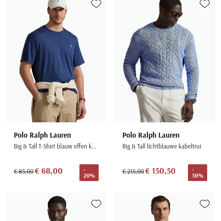
Toevoegen aan favorieten
Toevoe
Polo Ralph Lauren
Polo Ralph Lauren
Big & Tall T-Shirt blauw effen katoen
Big & Tall lichtblauwe kabeltrui
€ 68,00
€ 150,50
-
-
€ 85,00
€ 215,00
20%
30%
Toevoegen aan favorieten
Toevoe