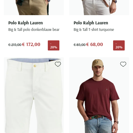
Polo Ralph Lauren
Polo Ralph Lauren
Big & Tall polo donkerblauw bear
Big & Tall T-shirt turquoise
€ 172,00
€ 68,00
-
-
€ 215,00
€ 85,00
20%
20%
Toevoegen aan favorieten
Toevoe