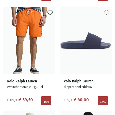
Toevoegen aan favorieten
Toevoe
Polo Ralph Lauren
Polo Ralph Lauren
zwemshort oranje Big & Tall
slippers donkerblauw
€ 59,50
€ 60,00
-
-
€ 119,00
€ 75,00
50%
20%