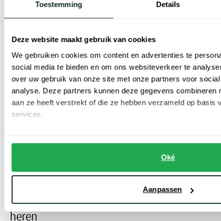
Toestemming
Details
Deze website maakt gebruik van cookies
We gebruiken cookies om content en advertenties te persona
social media te bieden en om ons websiteverkeer te analyse
Polo Ralph Lauren
Polo Ralph Lauren
over uw gebruik van onze site met onze partners voor social
T-shirt ronde hals beige Big & Tall
t-shirt big en tall lichtblauw korte mouw
analyse. Deze partners kunnen deze gegevens combineren me
aan ze heeft verstrekt of die ze hebben verzameld op basis
€ 80,00
€ 68,00
-
-
€ 100,00
€ 85,00
20%
20%
services.
Toon volgende artikelen
Oké
...
Vorige
Volgende
1
2
7
Current Page
Page
Page
Aanpassen
Ralph Lauren big and tall collectie voor
heren