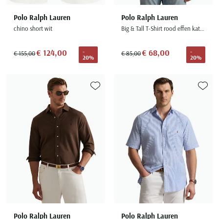
Polo Ralph Lauren
Polo Ralph Lauren
chino short wit
Big & Tall T-Shirt rood effen katoen
€ 124,00
€ 68,00
-
-
€ 155,00
€ 85,00
20%
20%
Toevoegen aan favorieten
Toevoe
Polo Ralph Lauren
Polo Ralph Lauren