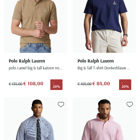
Polo Ralph Lauren
Polo Ralph Lauren
polo camel big & tall katoen normale fit 2-knoops
Big & Tall T-shirt Donkerblauw Wijde Fit
€ 108,00
€ 84,00
-
-
€ 135,00
€ 105,00
20%
20%
Toevoegen aan favorieten
Toevoe