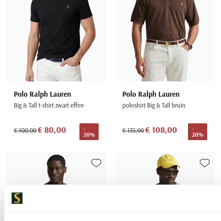
Polo Ralph Lauren
Polo Ralph Lauren
Big & Tall t-shirt zwart effen
poloshirt Big & Tall bruin
€ 80,00
€ 108,00
-
-
€ 100,00
€ 135,00
20%
20%
Toevoegen aan favorieten
Toevoe