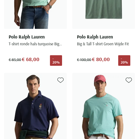
Polo Ralph Lauren
Polo Ralph Lauren
T-shirt ronde hals turquoise Big & Tall
Big & Tall T-shirt Groen Wijde Fit
€ 68,00
€ 80,00
-
-
€ 85,00
€ 100,00
20%
20%
Toevoegen aan favorieten
Toevoe