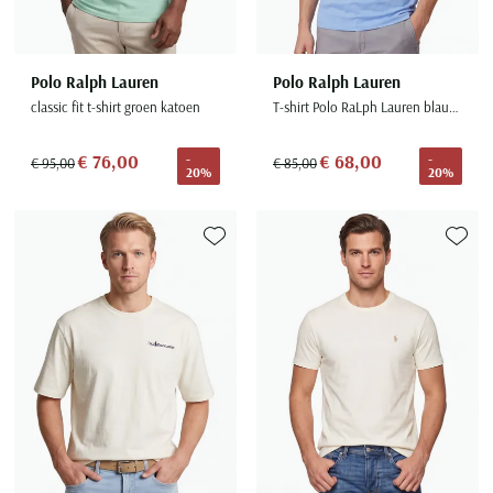
Polo Ralph Lauren
Polo Ralph Lauren
classic fit t-shirt groen katoen
T-shirt Polo RaLph Lauren blauw Custom Slim Fit
€ 76,00
€ 68,00
-
-
€ 95,00
€ 85,00
20%
20%
Toevoegen aan favorieten
Toevoe