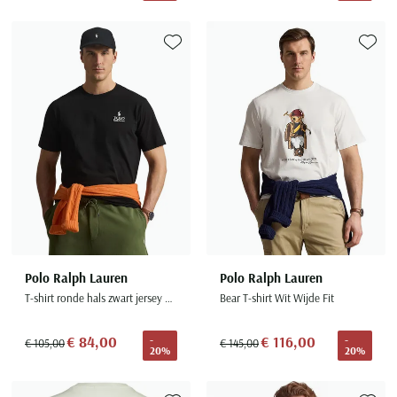
Toevoegen aan favorieten
Toevoe
Polo Ralph Lauren
Polo Ralph Lauren
T-shirt ronde hals zwart jersey Big & Tall
Bear T-shirt Wit Wijde Fit
€ 84,00
€ 116,00
-
-
€ 105,00
€ 145,00
20%
20%