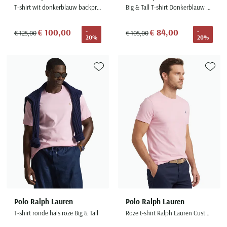
T-shirt wit donkerblauw backprint Relaxed Fit
Big & Tall T-shirt Donkerblauw Wijde Fit
€ 100,00
€ 84,00
-
-
€ 125,00
€ 105,00
20%
20%
Toevoegen aan favorieten
Toevoe
Polo Ralph Lauren
Polo Ralph Lauren
T-shirt ronde hals roze Big & Tall
Roze t-shirt Ralph Lauren Custom Slim Fit effen katoen ronde hals