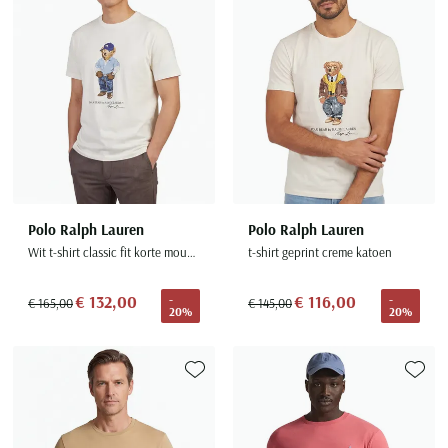
Polo Ralph Lauren
Polo Ralph Lauren
Wit t-shirt classic fit korte mouw opdruk
t-shirt geprint creme katoen
€ 132,00
€ 116,00
-
-
€ 165,00
€ 145,00
20%
20%
Toevoegen aan favorieten
Toevoe