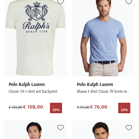
Toevoegen aan favorieten
Toevoe
Polo Ralph Lauren
Polo Ralph Lauren
Classic Fit t-shirt wit backprint
Blauw t-shirt Classic fit korte mouw
€ 108,00
€ 76,00
-
-
€ 135,00
€ 95,00
20%
20%
Toevoegen aan favorieten
Toevoe