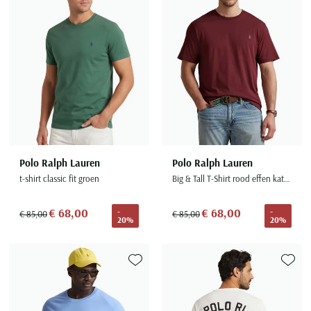
Seidensticker
Slater
State of Art
Superdry
Tenson
Thomas Maine
Tommy Hilfiger
Tramarossa
Polo Ralph Lauren
Polo Ralph Lauren
t-shirt classic fit groen
Big & Tall T-Shirt rood effen katoen
UBR
Vanguard
€ 68,00
€ 68,00
-
-
€ 85,00
€ 85,00
20%
20%
Wellington of Billmore
William Lockie
Xacus
Toevoegen aan favorieten
Toevoe
Alle merken