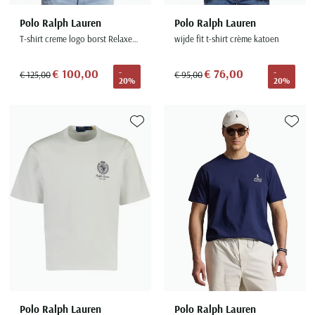
Polo Ralph Lauren
Polo Ralph Lauren
T-shirt creme logo borst Relaxed Fit
wijde fit t-shirt crème katoen
€ 100,00
€ 76,00
-
-
€ 125,00
€ 95,00
20%
20%
Toevoegen aan favorieten
Toevoe
Polo Ralph Lauren
Polo Ralph Lauren