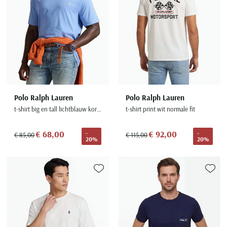
Polo Ralph Lauren
Polo Ralph Lauren
t-shirt big en tall lichtblauw korte mouw
t-shirt print wit normale fit
€ 68,00
€ 92,00
-
-
€ 85,00
€ 115,00
20%
20%
Toevoegen aan favorieten
Toevoe