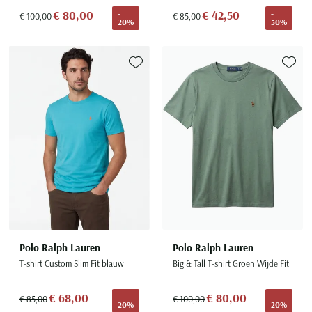
€ 80,00
€ 42,50
-
-
€ 100,00
€ 85,00
20%
50%
Toevoegen aan favorieten
Toevoe
Polo Ralph Lauren
Polo Ralph Lauren
T-shirt Custom Slim Fit blauw
Big & Tall T-shirt Groen Wijde Fit
€ 68,00
€ 80,00
-
-
€ 85,00
€ 100,00
20%
20%