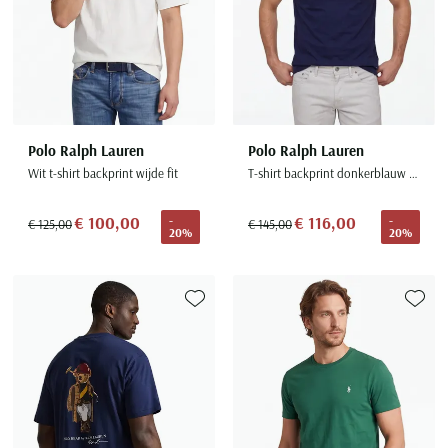
Polo Ralph Lauren
Polo Ralph Lauren
Wit t-shirt backprint wijde fit
T-shirt backprint donkerblauw Custom Slim Fit
€ 100,00
€ 116,00
-
-
€ 125,00
€ 145,00
20%
20%
Toevoegen aan favorieten
Toevoe