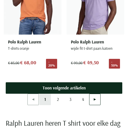
Polo Ralph Lauren
Polo Ralph Lauren
T-shirts oranje
wijde fit t-shirt paars katoen
€ 68,00
€ 49,50
-
-
€ 85,00
€ 99,00
20%
50%
Toon volgende artikelen
Vorige
Volgende
1
2
3
4
Current Page
Page
Page
Page
Ralph Lauren heren T shirt voor elke dag