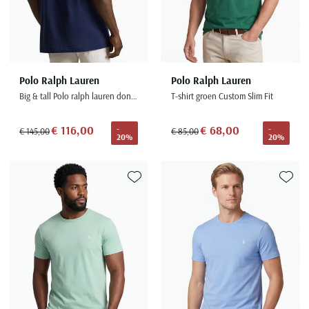
Polo Ralph Lauren
Polo Ralph Lauren
Big & tall Polo ralph lauren donkerblauw t-shirt ronde hals
T-shirt groen Custom Slim Fit
€ 116,00
€ 68,00
-
-
€ 145,00
€ 85,00
20%
20%
Toevoegen aan favorieten
Toevoe