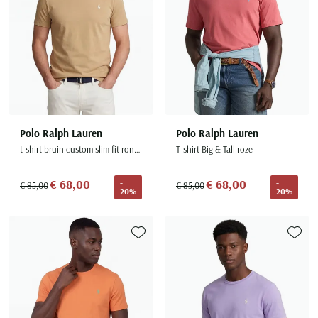
Polo Ralph Lauren
Polo Ralph Lauren
t-shirt bruin custom slim fit ronde hals
T-shirt Big & Tall roze
€ 68,00
€ 68,00
-
-
€ 85,00
€ 85,00
20%
20%
Toevoegen aan favorieten
Toevoe