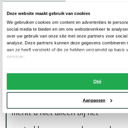
kwaliteit. Dat komt door het comfort en de afwerking. Veel
modellen zijn gemaakt van katoen of cotton jersey. Dat voelt zacht
Deze website maakt gebruik van cookies
en ademt goed. Geschikt voor dagelijks gebruik, ook in witte en
We gebruiken cookies om content en advertenties te persona
social media te bieden en om ons websiteverkeer te analyse
lichte kleuren en tinten.
over uw gebruik van onze site met onze partners voor social
analyse. Deze partners kunnen deze gegevens combineren me
Ralph Lauren gebruikt daarnaast stretch en mesh in hoge kwaliteit.
aan ze heeft verstrekt of die ze hebben verzameld op basis
Dat biedt extra bewegingsvrijheid bij slim fit. Of het voelt luchtiger
services.
en sportiever. Terwijl het de nette structuur behoudt die je kent
van het merk.
Oké
De kwaliteit van een T shirt
Aanpassen
merkt u niet alleen bij het