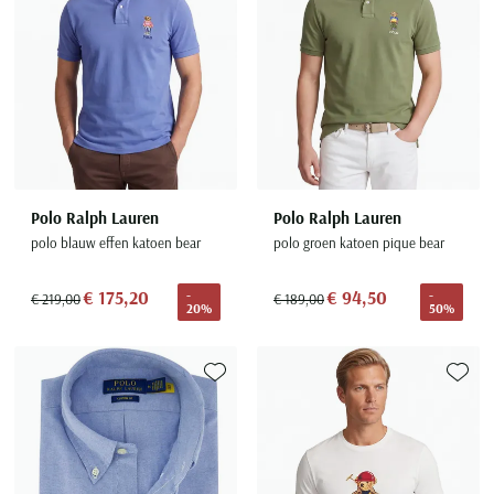
Seidensticker
Slater
State of Art
Superdry
Tenson
Thomas Maine
Polo Ralph Lauren
Polo Ralph Lauren
Tommy Hilfiger
polo blauw effen katoen bear
polo groen katoen pique bear
Tramarossa
UBR
€ 175,20
€ 94,50
-
-
€ 219,00
€ 189,00
20%
50%
Vanguard
Wellington of Billmore
William Lockie
Toevoegen aan favorieten
Toevoe
Xacus
Alle merken