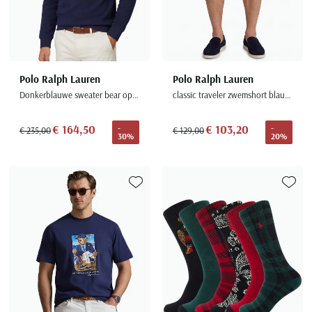
Polo Ralph Lauren
Polo Ralph Lauren
Donkerblauwe sweater bear opdruk
classic traveler zwemshort blauw print
€ 164,50
€ 103,20
-
-
€ 235,00
€ 129,00
30%
20%
Toevoegen aan favorieten
Toevoe