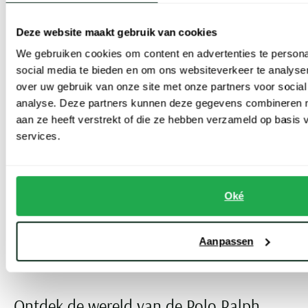
een smart casual outfit in elkaar. Wat dacht u van een variant met
lange mouwen? Deze past goed onder een gekleed jasje,
Deze website maakt gebruik van cookies
bijvoorbeeld met een ruit. Draag hierbij uw favoriete chino en
We gebruiken cookies om content en advertenties te persona
maak de look af met een paar sportieve instappers of leren loafers.
social media te bieden en om ons websiteverkeer te analyse
over uw gebruik van onze site met onze partners voor social
Maten en beschikbaarheid
analyse. Deze partners kunnen deze gegevens combineren me
aan ze heeft verstrekt of die ze hebben verzameld op basis
services.
Bij Schulte Herenmode kleden wij met veel plezier elk type man,
ook in
Polo Bear Ralph Lauren
. Het maatbereik van dit merk is
dan ook ontzettend groot. Fijn, want zo bent u altijd verzekerd
Oké
van een
Ralph Lauren Bear item
dat u perfect past. De kleding is
verkrijgbaar in confectiematen XXS tot en met 6XL. Ook vindt u bij
Aanpassen
ons een uitgebreide selectie van de Big & Tall collectie van Ralph
Lauren.
Ontdek de wereld van de Polo Ralph