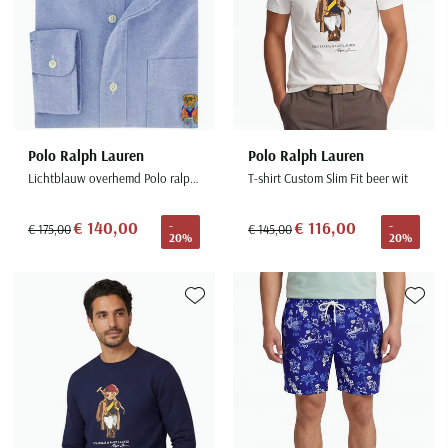
Polo Ralph Lauren
Polo Ralph Lauren
Lichtblauw overhemd Polo ralph lauren bear met borstzak
T-shirt Custom Slim Fit beer wit
€ 140,00
€ 116,00
-
-
€ 175,00
€ 145,00
20%
20%
Toevoegen aan favorieten
Toevoe