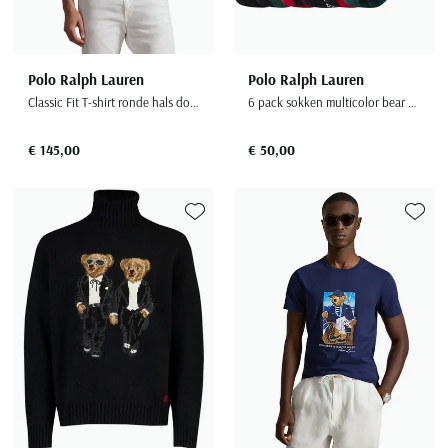
Polo Ralph Lauren
Polo Ralph Lauren
Classic Fit T-shirt ronde hals donkerblauw
6 pack sokken multicolor bear katoen
€ 145,00
€ 50,00
Toevoegen aan favorieten
Toevoe