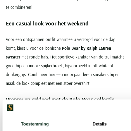
te combineren!
Een casual look voor het weekend
Voor een ontspannen outfit waarmee u verzorgd voor de dag
komt, kiest u voor de iconische
Polo Bear by Ralph Lauren
sweater
met ronde hals. Het sportieve karakter van de trui matcht
goed bij een mooie spijkerbroek, bijvoorbeeld in off-white of
donkergrijs. Combineer hier een mooi paar leren sneakers bij en
maak de look compleet met een stoer overshirt.
Preppy en gekleed met de Polo Bear collectie
Bent u liefhebber van de klassieke preppy stijl? Met een mooi
Toestemming
Details
poloshirt uit de
Polo Ralph Lauren Bear Polo
collectie draait u zo