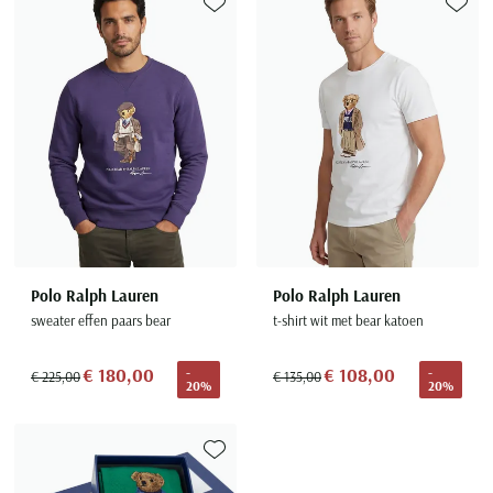
Toevoegen aan favorieten
Toevoe
Polo Ralph Lauren
Polo Ralph Lauren
sweater effen paars bear
t-shirt wit met bear katoen
€ 180,00
€ 108,00
-
-
€ 225,00
€ 135,00
20%
20%
Toevoegen aan favorieten