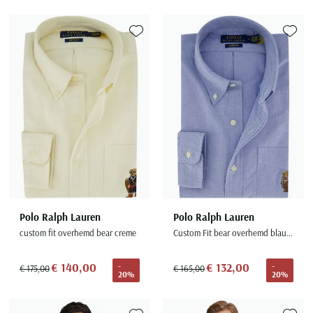
Toevoegen aan favorieten
Toevoe
Polo Ralph Lauren
Polo Ralph Lauren
custom fit overhemd bear creme
Custom Fit bear overhemd blauw button down boord
€ 140,00
€ 132,00
-
-
€ 175,00
€ 165,00
20%
20%