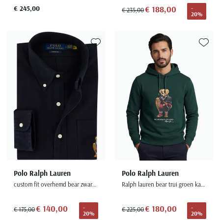
€ 245,00
€ 188,00
-
€ 235,00
20%
Toevoegen aan favorieten
Toevoe
Polo Ralph Lauren
Polo Ralph Lauren
custom fit overhemd bear zwart effen
Ralph lauren bear trui groen katoen
€ 140,00
€ 180,00
-
-
€ 175,00
€ 225,00
20%
20%