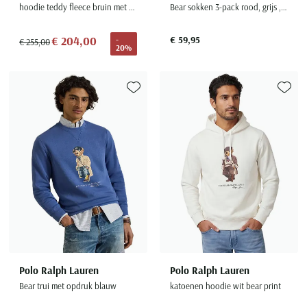
hoodie teddy fleece bruin met capuchon
Bear sokken 3-pack rood, grijs , blauw
€ 204,00
€ 59,95
-
€ 255,00
20%
Toevoegen aan favorieten
Toevoe
Polo Ralph Lauren
Polo Ralph Lauren
Bear trui met opdruk blauw
katoenen hoodie wit bear print