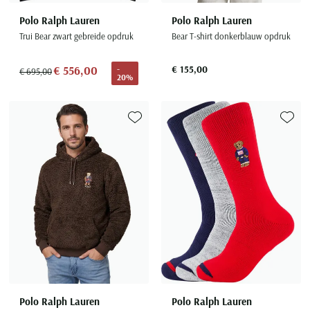
Polo Ralph Lauren
Polo Ralph Lauren
Trui Bear zwart gebreide opdruk
Bear T-shirt donkerblauw opdruk
€ 556,00
€ 155,00
-
€ 695,00
20%
Toevoegen aan favorieten
Toevoe
Polo Ralph Lauren
Polo Ralph Lauren