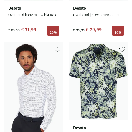
Desoto
Desoto
Overhemd korte mouw blauw katoen strijkvrij
Overhemd jersey blauw katoen strijkvrij
€ 71,99
€ 79,99
-
-
€ 89,99
€ 99,99
20%
20%
Toevoegen aan favorieten
Toevoe
Desoto