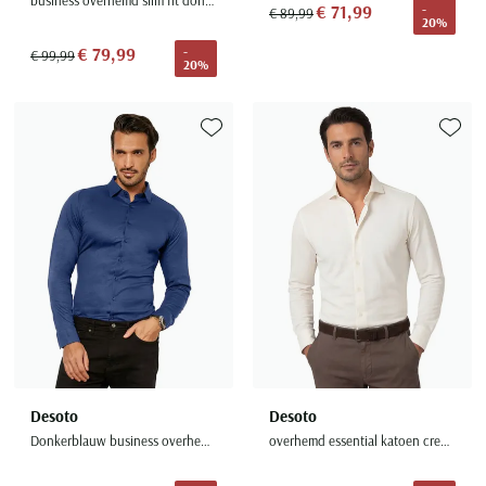
€ 71,99
-
€ 89,99
20%
€ 79,99
-
€ 99,99
20%
Toevoegen aan favorieten
Toevoe
Desoto
Desoto
Donkerblauw business overhemd slim fit effen katoen
overhemd essential katoen creme