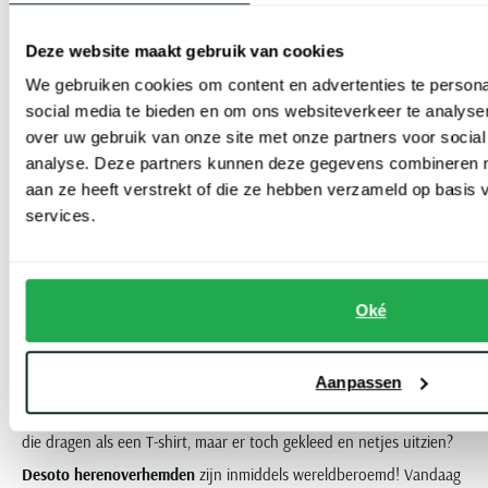
Mag het wat meer informeel en eigentijdser allemaal? Dan zijn de
Deze website maakt gebruik van cookies
fijne, lichaamsvolgende
Desoto casual overhemden
het helemaal
We gebruiken cookies om content en advertenties te persona
voor u! We zien effen, structuren, maar ook vrolijke motieven en
social media te bieden en om ons websiteverkeer te analyse
gewaagde prints in zwart, grijs, rood en allerlei blauwe tinten.
over uw gebruik van onze site met onze partners voor social
analyse. Deze partners kunnen deze gegevens combineren me
Het baanbrekende merk achter het shirt Desoto
aan ze heeft verstrekt of die ze hebben verzameld op basis
services.
Stijl en comfort combineren als het gaat om overhemden.
Geïnspireerd door jersey jassen en joggingsbroeken kwam Heino
Oké
Putnai in 2014 op dat idee toen hij zijn merk
Desoto
oprichtte. Een
zorgvuldige zoektocht naar Oeko-Tex gecertificeerde stoffen in
Duitsland en unieke fabricagemethodes in Macedonië volgde en
Aanpassen
een jaar later de lancering van de unieke jersey flexshirts. Hemden
die dragen als een T-shirt, maar er toch gekleed en netjes uitzien?
Desoto herenoverhemden
zijn inmiddels wereldberoemd! Vandaag