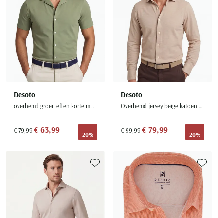
Desoto
Desoto
overhemd groen effen korte mouw reverskraag
Overhemd jersey beige katoen strijkvrij
€ 63,99
€ 79,99
-
-
€ 79,99
€ 99,99
20%
20%
Toevoegen aan favorieten
Toevoe