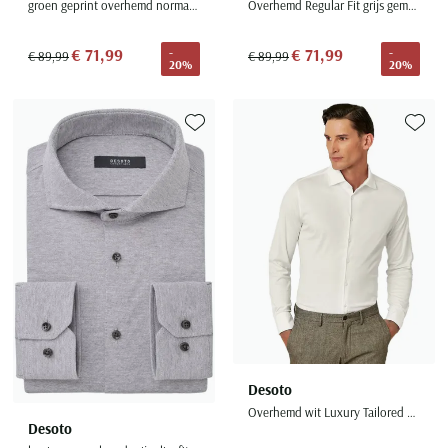
groen geprint overhemd normale fit korte mouw
Overhemd Regular Fit grijs gemêleerd
€ 71,99
€ 71,99
-
-
€ 89,99
€ 89,99
20%
20%
Toevoegen aan favorieten
Toevoe
Desoto
Overhemd wit Luxury Tailored Fit witte knoop
Desoto