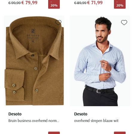
€ 79,99
€ 71,99
-
-
€ 99,99
€ 89,99
20%
20%
Toevoegen aan favorieten
Toevoe
Desoto
Desoto
Bruin business overhemd normale fit effen katoen
overhemd strepen blauw wit