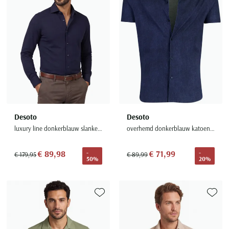
Desoto
Desoto
luxury line donkerblauw slanke fit
overhemd donkerblauw katoen reverskraag normale fit
€ 89,98
€ 71,99
-
-
€ 179,95
€ 89,99
50%
20%
Toevoegen aan favorieten
Toevoe