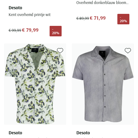
Overhemd donkerblauw bloemenprint wijde fit
Desoto
Kent overhemd printje wit
€ 71,99
-
€ 89,99
20%
€ 79,99
-
€ 99,99
20%
Toevoegen aan favorieten
Toevoe
Desoto
Desoto