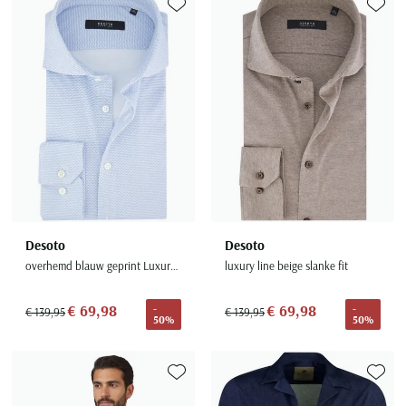
Toevoegen aan favorieten
Toevoe
Desoto
Desoto
overhemd blauw geprint Luxury Line Hai
luxury line beige slanke fit
€ 69,98
€ 69,98
-
-
€ 139,95
€ 139,95
50%
50%
Toevoegen aan favorieten
Toevoe