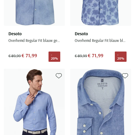
Desoto
Desoto
Overhemd Regular Fit blauw gemêleerd
Overhemd Regular Fit blauw bladeren
€ 71,99
€ 71,99
-
-
€ 89,99
€ 89,99
20%
20%
Toevoegen aan favorieten
Toevoe