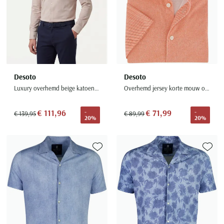
Desoto
Desoto
Luxury overhemd beige katoen witte knoop
Overhemd jersey korte mouw oranje katoen
€ 111,96
€ 71,99
-
-
€ 139,95
€ 89,99
20%
20%
Toevoegen aan favorieten
Toevoe