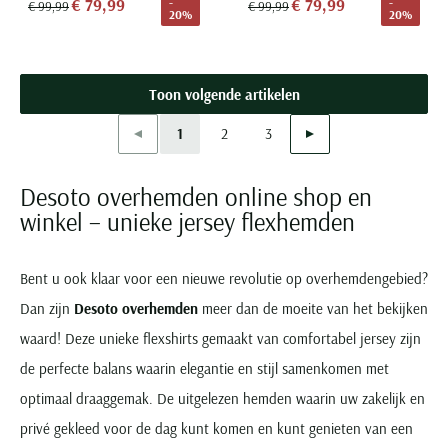
€ 79,99
€ 79,99
-
-
€ 99,99
€ 99,99
20%
20%
Toon volgende artikelen
Vorige
Volgende
1
2
3
Current Page
Page
Page
Desoto overhemden online shop en
winkel – unieke jersey flexhemden
Bent u ook klaar voor een nieuwe revolutie op overhemdengebied?
Dan zijn
Desoto overhemden
meer dan de moeite van het bekijken
waard! Deze unieke flexshirts gemaakt van comfortabel jersey zijn
de perfecte balans waarin elegantie en stijl samenkomen met
optimaal draaggemak. De uitgelezen hemden waarin uw zakelijk en
privé gekleed voor de dag kunt komen en kunt genieten van een