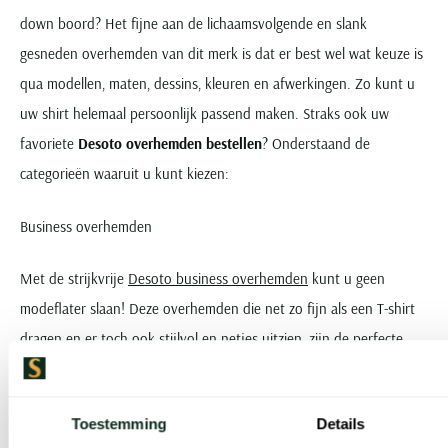
down boord? Het fijne aan de lichaamsvolgende en slank
gesneden overhemden van dit merk is dat er best wel wat keuze is
qua modellen, maten, dessins, kleuren en afwerkingen. Zo kunt u
uw shirt helemaal persoonlijk passend maken. Straks ook uw
favoriete
Desoto overhemden bestellen
? Onderstaand de
categorieën waaruit u kunt kiezen:
Business overhemden
Met de strijkvrije
Desoto business overhemden
kunt u geen
modeflater slaan! Deze overhemden die net zo fijn als een T-shirt
dragen en er toch ook stijlvol en netjes uitzien, zijn de perfecte
begeleider. De dessins? Krachtig in blauw, groen, wit, grijs en zwart.
Casual overhemden
Toestemming
Details