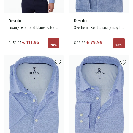
Desoto
Desoto
Luxury overhemd blauw katoen witte knoop
Overhemd Kent casual jersey blauw gemeleerd
€ 111,96
€ 79,99
-
-
€ 139,95
€ 99,99
20%
20%
Toevoegen aan favorieten
Toevoe