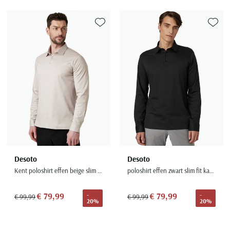
Toevoegen aan favorieten
Toevoe
Desoto
Desoto
Kent poloshirt effen beige slim fit katoen
poloshirt effen zwart slim fit katoen
€ 79,99
€ 79,99
-
-
€ 99,99
€ 99,99
20%
20%