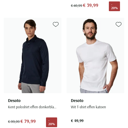
Seidensticker
€ 39,99
-
€ 49,99
20%
Slater
State of Art
Superdry
Toevoegen aan favorieten
Toevoe
Tenson
Thomas Maine
Tommy Hilfiger
Tramarossa
UBR
Vanguard
Wellington of Billmore
Desoto
Desoto
William Lockie
Kent poloshirt effen donkerblauw slim fit
Wit T-shirt effen katoen
Xacus
€ 79,99
€ 49,99
-
€ 99,99
20%
Alle merken