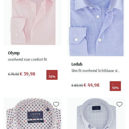
Olymp
overhemd roze comfort fit
Ledub
Slim fit overhemd lichtblauw stretch katoen
€ 39,98
-
€ 79,95
50%
€ 44,98
-
€ 89,95
50%
Toevoegen aan favorieten
Toevoe