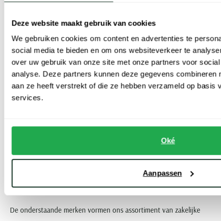
Boss
, John Miller,
Ledûb
,
Olymp
, Polo Ralph Lauren, Portofino,
Deze website maakt gebruik van cookies
Profuomo, R2,
Seidensticker
en
Tommy Hilfiger
.
We gebruiken cookies om content en advertenties te persona
social media te bieden en om ons websiteverkeer te analyse
Zakelijke hemden met extra lange mouw
over uw gebruik van onze site met onze partners voor social
analyse. Deze partners kunnen deze gegevens combineren me
Bent u langer dan de gemiddelde man? Dan is extra mouw- en
aan ze heeft verstrekt of die ze hebben verzameld op basis
lichaamslengte bij uw zakelijke hemd gewenst. Om deze reden zijn
services.
mouwlengte 7 hemden ontworpen. Mouwlengte 7 overhemden zijn
de ideale uitkomst wanneer reguliere hemden nét te kort zijn. Deze
shirts hebben langere mouwen dan die met standaard
Oké
mouwlengte. Ook is de body lengte langer. Het verschil in
mouwlengte en body lengte verschilt per merk. Overhemden met
Aanpassen
extra lengte zijn verkrijgbaar in boordmaat 37-7 tot en met 48-7.
De onderstaande merken vormen ons assortiment van zakelijke