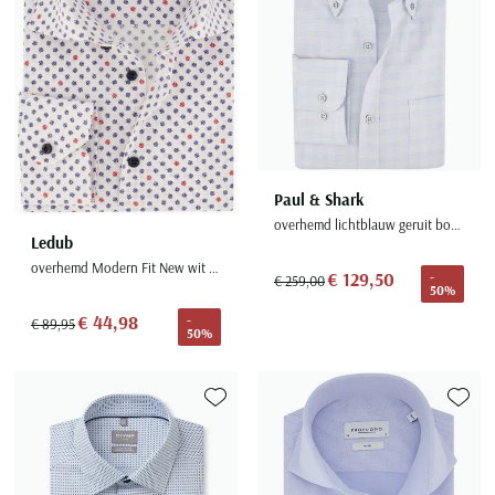
Paul & Shark
overhemd lichtblauw geruit borstzak wijde fit
Ledub
overhemd Modern Fit New wit geprint klavertjes
€ 129,50
-
€ 259,00
50%
€ 44,98
-
€ 89,95
50%
Toevoegen aan favorieten
Toevoe