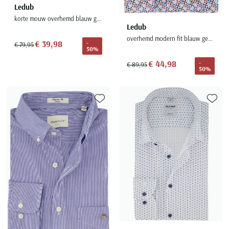
Ledub
korte mouw overhemd blauw gemeleerd normale fit
Ledub
overhemd modern fit blauw geprint katoen
€ 39,98
-
€ 79,95
50%
€ 44,98
-
€ 89,95
50%
Toevoegen aan favorieten
Toevoe