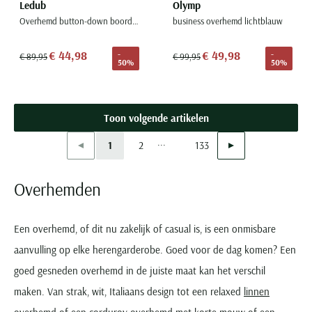
Ledub
Olymp
Overhemd button-down boord turquoise
business overhemd lichtblauw
€ 44,98
€ 49,98
-
-
€ 89,95
€ 99,95
50%
50%
Toon volgende artikelen
...
Vorige
Volgende
1
2
133
Current Page
Page
Page
Overhemden
Een overhemd, of dit nu zakelijk of casual is, is een onmisbare
aanvulling op elke herengarderobe. Goed voor de dag komen? Een
goed gesneden overhemd in de juiste maat kan het verschil
maken. Van strak, wit, Italiaans design tot een relaxed
linnen