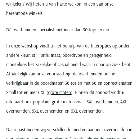
winkelen? Wij heten u van harte welkom in een van onze
herenmode winkels.
Dé overhemden specialist met meer dan 30 topmerken
In onze webshop vindt u met behulp van de filteropties op onder
andere kleur, stijl, prijs, maat, boordtype en gelegenheid
moeiteloos het zakelijke of casual hemd waar u naar op zoek bent.
Afhankelijk van onze voorraad zijn de overhemden online
verkrijgbaar in de boordmaten 36 tot en met 56 en confectiematen
Small tot en met 6XL (
grote maten
). Binnen dit aanbod vindt u
uiteraard ook populaire grote maten zoals
3XL overhemden
,
4XL
overhemden
,
5XL overhemden
en
6XL overhemden
.
Daarnaast bieden wij verschillende merken aan met overhemden in
mouwlengte lang
en
mouwlengte 7
in uiteenlopende pasvormen,