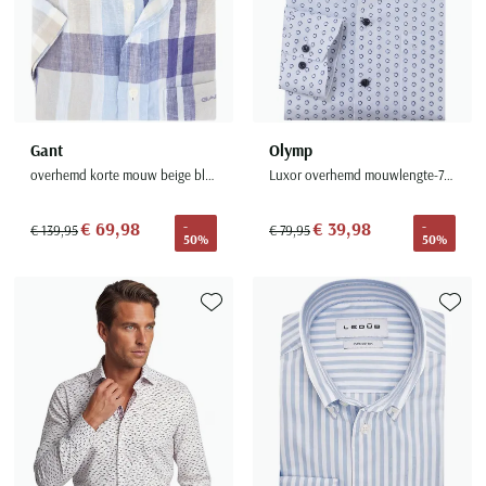
Gant
Olymp
overhemd korte mouw beige blauw geruit borstzak
Luxor overhemd mouwlengte-7 wit
€ 69,98
€ 39,98
-
-
€ 139,95
€ 79,95
50%
50%
Toevoegen aan favorieten
Toevoe