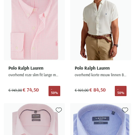
Polo Ralph Lauren
Polo Ralph Lauren
overhemd roze slim fit lange mouw
overhemd korte mouw linnen Big & Tall
€ 74,50
€ 84,50
-
-
€ 149,00
€ 169,00
50%
50%
Toevoegen aan favorieten
Toevoe