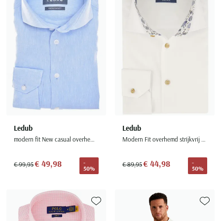
Ledub
Ledub
modern fit New casual overhemd lichtblauw
Modern Fit overhemd strijkvrij wit
€ 49,98
€ 44,98
-
-
€ 99,95
€ 89,95
50%
50%
Toevoegen aan favorieten
Toevoe