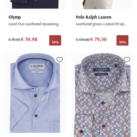
Olymp
Polo Ralph Lauren
Level Five overhemd mouwlengte-7 donkerblauw
overhemd groen custom fit lange mouw
€ 39,98
€ 79,50
-
-
€ 79,95
€ 159,00
50%
50%
Toevoegen aan favorieten
Toevoe