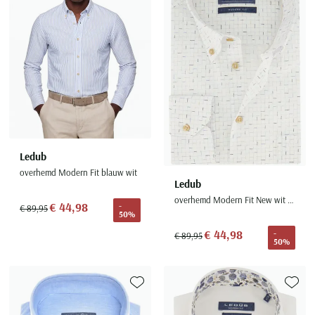
Ledub
overhemd Modern Fit blauw wit
Ledub
overhemd Modern Fit New wit geprint button down
€ 44,98
-
€ 89,95
50%
€ 44,98
-
€ 89,95
50%
Toevoegen aan favorieten
Toevoe