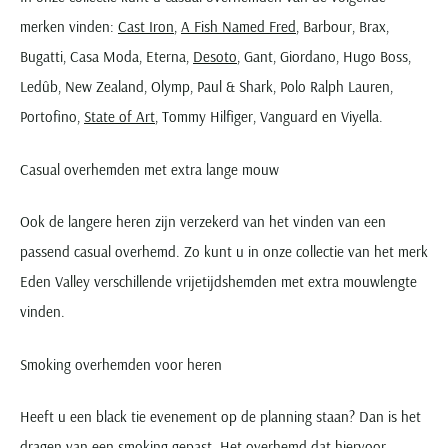
merken vinden:
Cast Iron
,
A Fish Named Fred
, Barbour, Brax,
Bugatti, Casa Moda, Eterna,
Desoto
, Gant, Giordano, Hugo Boss,
Ledûb, New Zealand, Olymp, Paul & Shark, Polo Ralph Lauren,
Portofino,
State of Art
, Tommy Hilfiger, Vanguard en Viyella.
Casual overhemden met extra lange mouw
Ook de langere heren zijn verzekerd van het vinden van een
passend casual overhemd. Zo kunt u in onze collectie van het merk
Eden Valley verschillende vrijetijdshemden met extra mouwlengte
vinden.
Smoking overhemden voor heren
Heeft u een black tie evenement op de planning staan? Dan is het
dragen van een smoking gepast. Het overhemd dat hiervoor