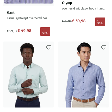
Olymp
overhemd wit blauw body fit ml7 semi-wide collar
Gant
casual gestreept overhemd normale fit lichtblauw katoen
€ 39,98
-
€ 79,95
50%
€ 49,98
-
€ 99,95
50%
Toevoegen aan favorieten
Toevoe