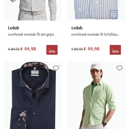
Ledub
Ledub
overhemd normale fit wit geprint wide spread boord
overhemd normale fit lichtblauw gestreept katoen
€ 44,98
€ 44,98
-
-
€ 89,95
€ 89,95
50%
50%
Toevoegen aan favorieten
Toevoe