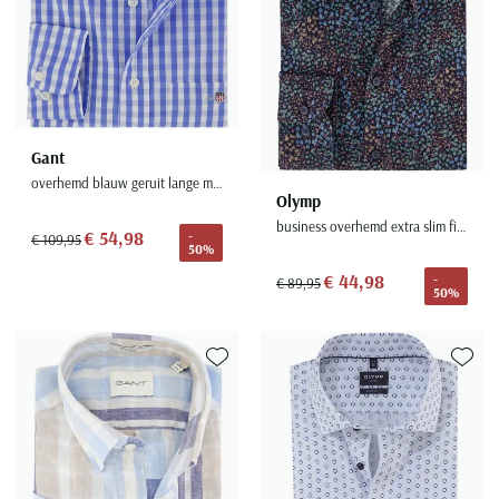
Gant
overhemd blauw geruit lange mouw borstzak
Olymp
business overhemd extra slim fit donkerblauw geprint
€ 54,98
-
€ 109,95
50%
€ 44,98
-
€ 89,95
50%
Toevoegen aan favorieten
Toevoe