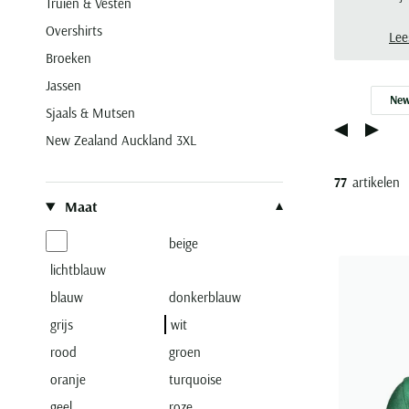
Truien & Vesten
Here
Overshirts
aan 
Lee
Broeken
Jassen
New
Sjaals & Mutsen
New Zealand Auckland 3XL
77
artikelen
Filteren op
Maat
beige
lichtblauw
blauw
donkerblauw
grijs
wit
rood
groen
oranje
turquoise
geel
roze