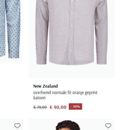
New Zealand
overhemd normale fit oranje geprint
katoen
€ 40,00
- 50%
€ 79,99