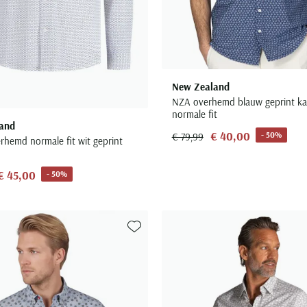
New Zealand
NZA overhemd blauw geprint k
normale fit
and
€ 40,00
- 50%
€ 79,99
rhemd normale fit wit geprint
€ 45,00
- 50%
Toevoegen aan favorieten