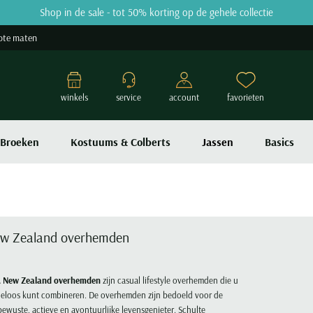
Shop in de sale - tot 50% korting op de gehele collectie
ote maten
winkels
service
account
favorieten
Broeken
Kostuums & Colberts
Jassen
Basics
w Zealand overhemden
 New Zealand overhemden
zijn casual lifestyle overhemden die u
deloos kunt combineren. De overhemden zijn bedoeld voor de
lbewuste, actieve en avontuurlijke levensgenieter. Schulte