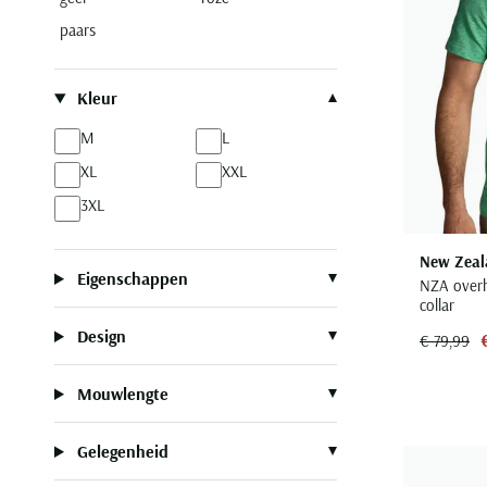
paars
Kleur
M
L
XL
XXL
3XL
New Zeal
Eigenschappen
NZA over
collar
Design
€ 79,99
Mouwlengte
Gelegenheid