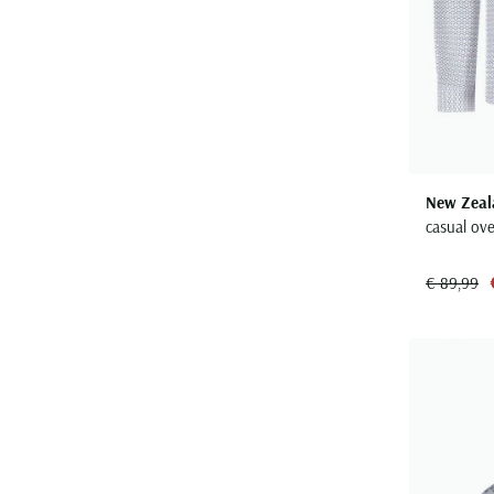
New Zeal
casual ove
€ 89,99