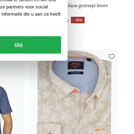
overhemd Ronan blauw gestreept linnen
ze partners voor social
katoen
nformatie die u aan ze heeft
€ 45,00
- 50%
€ 89,99
Oké
Toevoegen aan favorieten
Toevoegen aa