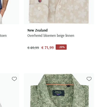
New Zealand
atoen
Overhemd bloemen beige linnen
€ 71,99
- 20%
€ 89,99
Toevoegen aan favorieten
Toevoegen aa