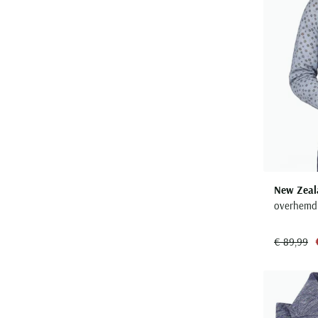
New Zeal
overhemd 
€ 89,99