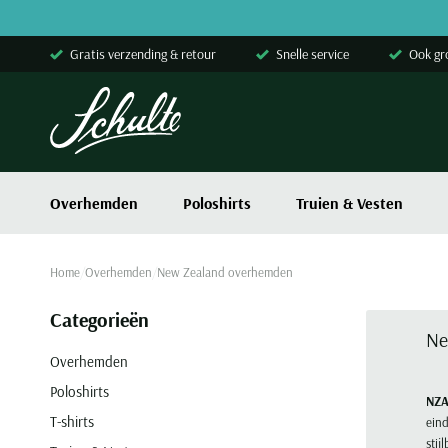
Skip to content
Gratis verzending & retour
Snelle service
Ook gr
Overhemden
Poloshirts
Truien & Vesten
Home
Overhemden
New Zealand overhemden
Categorieën
Ne
Overhemden
Poloshirts
NZA
T-shirts
ein
stij