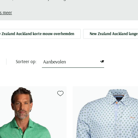
nmode biedt u een ruim assortiment shirts van dit prachtige merk
in de online shop.
s meer
 Zealand Auckland korte mouw overhemden
New Zealand Auckland lang
Sorteer op:
Toevoegen aan favorieten