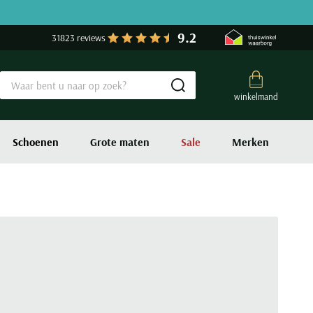
9.2
31823 reviews
Submit search
winkelmand
Schoenen
Grote maten
Sale
Merken