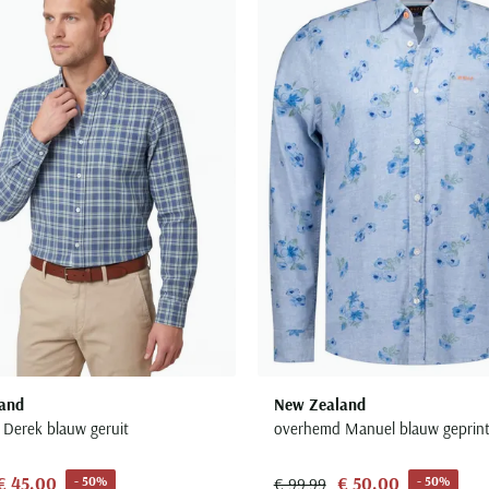
Toevoegen aan favorieten
and
New Zealand
Derek blauw geruit
overhemd Manuel blauw geprin
€ 45,00
€ 50,00
- 50%
- 50%
€ 99,99