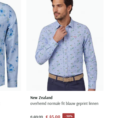
Toevoegen aan favorieten
Toevoegen aa
New Zealand
t
overhemd normale fit blauw geprint linnen
€ 45,00
- 50%
€ 89,99