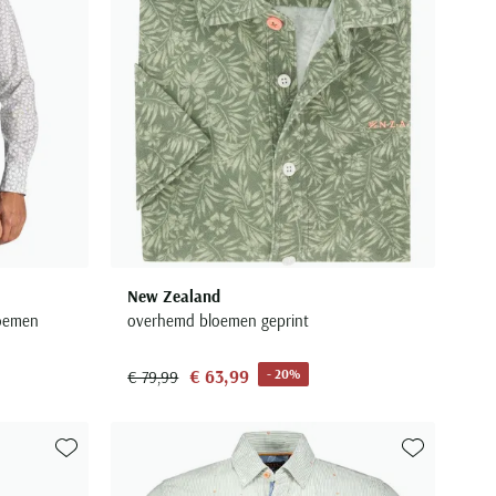
New Zealand
loemen
overhemd bloemen geprint
€ 63,99
- 20%
€ 79,99
Toevoegen aan favorieten
Toevoegen aa