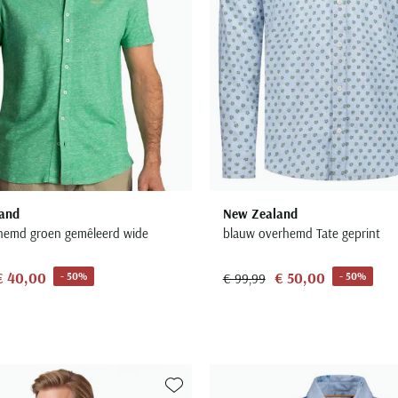
and
New Zealand
hemd groen gemêleerd wide
blauw overhemd Tate geprint
€ 40,00
€ 50,00
- 50%
- 50%
€ 99,99