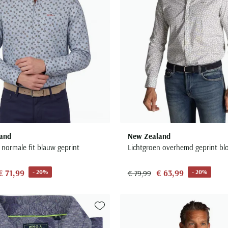
and
New Zealand
normale fit blauw geprint
Lichtgroen overhemd geprint b
€ 71,99
€ 63,99
- 20%
- 20%
€ 79,99
Toevoegen aan favorieten