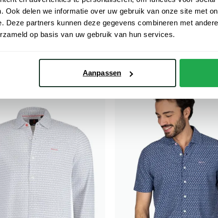
overhemd Tate blauw geprint
. Ook delen we informatie over uw gebruik van onze site met on
e. Deze partners kunnen deze gegevens combineren met andere i
and
€ 50,00
- 50%
€ 99,99
erzameld op basis van uw gebruik van hun services.
normale fit blauw geprint
€ 40,00
- 50%
Aanpassen
Toevoegen aan favorieten