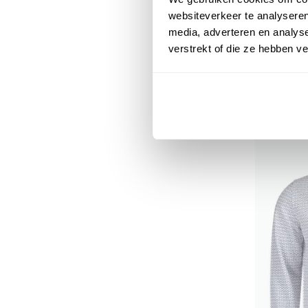
websiteverkeer te analyseren
media, adverteren en analys
New Zeal
verstrekt of die ze hebben v
overhemd 
€ 79,99