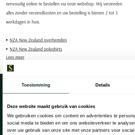
eenvoudig online te bestellen via onze webshop. Wij verzenden
alles zonder verzendkosten en uw bestelling is binnen 2 tot 3
werkdagen in huis.
NZA New Zealand overhemden
NZA New Zealand poloshirts
Lees meer
NZA New Zealand truien
NZA New Zealand vesten
NZA New Zealand broeken
Toestemming
Details
NZA New Zealand jassen
NZA New Zealand Auckland online shop
Deze website maakt gebruik van cookies
Klantenservice
We gebruiken cookies om content en advertenties te persona
Klantenservice
social media te bieden en om ons websiteverkeer te analyse
over uw gebruik van onze site met onze partners voor social
Veelgestelde vragen