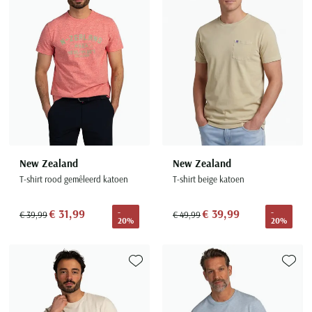
Seidensticker
Slater
State of Art
Superdry
Tenson
Thomas Maine
Tommy Hilfiger
Tramarossa
New Zealand
New Zealand
T-shirt rood gemêleerd katoen
T-shirt beige katoen
UBR
Vanguard
€ 31,99
€ 39,99
-
-
€ 39,99
€ 49,99
20%
20%
Wellington of Billmore
William Lockie
Xacus
Toevoegen aan favorieten
Toevoe
Alle merken