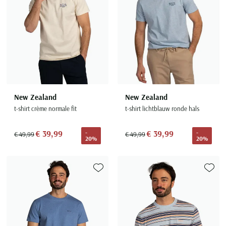
New Zealand
New Zealand
t-shirt crème normale fit
t-shirt lichtblauw ronde hals
€ 39,99
€ 39,99
-
-
€ 49,99
€ 49,99
20%
20%
Toevoegen aan favorieten
Toevoe