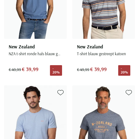
New Zealand
New Zealand
NZA t-shirt ronde hals blauw gemeleerd
T-shirt blauw gestreept katoen
€ 39,99
€ 39,99
-
-
€ 49,99
€ 49,99
20%
20%
Toevoegen aan favorieten
Toevoe