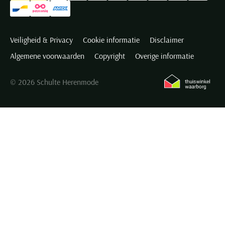
Veiligheid & Privacy
Cookie informatie
Disclaimer
Algemene voorwaarden
Copyright
Overige informatie
© 2026 Schulte Herenmode