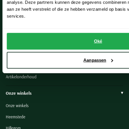
analyse. Deze partners kunnen deze gegevens combineren me
aan ze heeft verstrekt of die ze hebben verzameld op basis
Bestellen
services.
Betalen
Verzenden
Oké
Retourneren
Klachtenafhandeling
Aanpassen
Actievoorwaarden
Artikelonderhoud
Onze winkels
Onze winkels
Heemstede
Hillegom