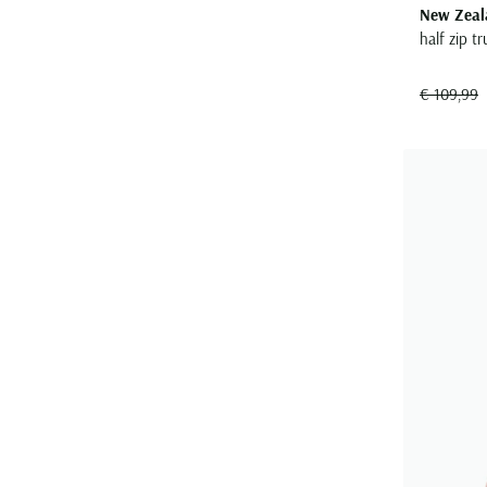
New Zeal
half zip t
€ 109,99