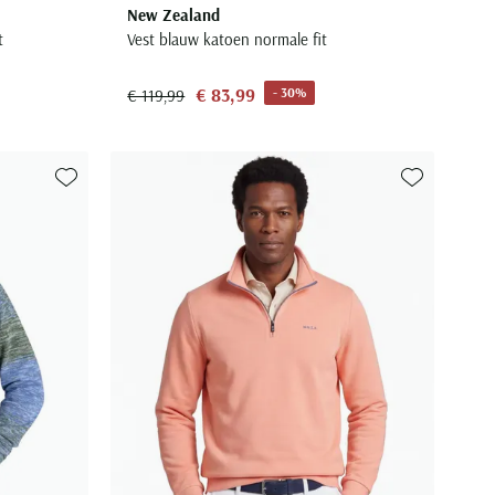
New Zealand
t
Vest blauw katoen normale fit
€ 83,99
- 30%
€ 119,99
Toevoegen aan favorieten
Toevoegen aa