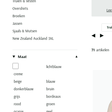
Truien & Vesten
Overshirts
Lee
Broeken
Jassen
Tru
Sjaals & Mutsen
New Zealand Auckland 3XL
71
artikelen
Filteren op
Maat
lichtblauw
creme
beige
blauw
donkerblauw
bruin
grijs
bordeaux
rood
groen
oranje
geel