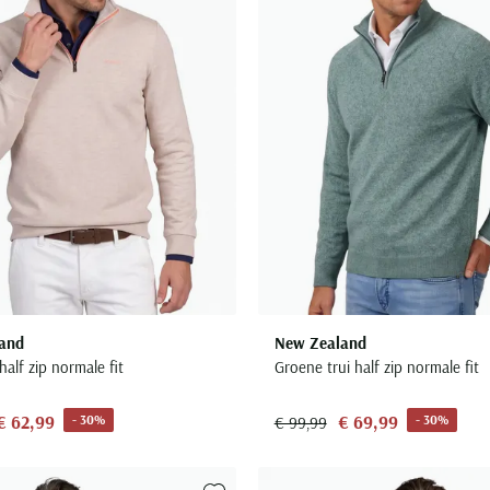
and
New Zealand
 half zip normale fit
Groene trui half zip normale fit
€ 62,99
€ 69,99
- 30%
- 30%
€ 99,99