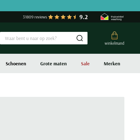
9.2
31809 reviews
Submit search
winkelmand
Schoenen
Grote maten
Sale
Merken