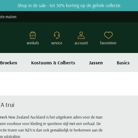
Shop in de sale - tot 50% korting op de gehele collectie
ote maten
winkels
service
account
favorieten
Broeken
Kostuums & Colberts
Jassen
Basics
A trui
merk New Zealand Auckland is het uitgelezen adres voor de man
een voorkeur voor kleding in sportieve stijl met een verhaal. De
ectie truien van NZA is dan ook gemakkelijk te herkennen aan de
re uitstraling.