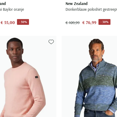
and
New Zealand
rui Baylor oranje
Donkerblauw poloshirt gestreep
€ 55,00
€ 76,99
- 50%
- 30%
€ 109,99
Toevoegen aan favorieten