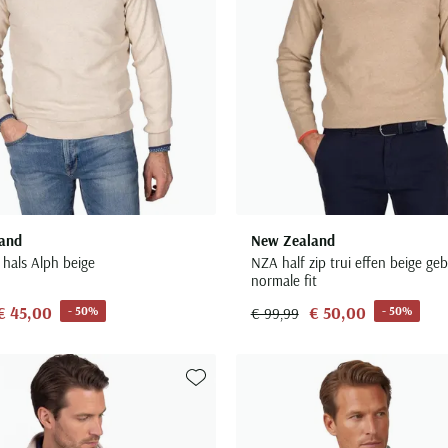
and
New Zealand
 hals Alph beige
NZA half zip trui effen beige ge
normale fit
€ 45,00
€ 50,00
- 50%
- 50%
€ 99,99
Toevoegen aan favorieten