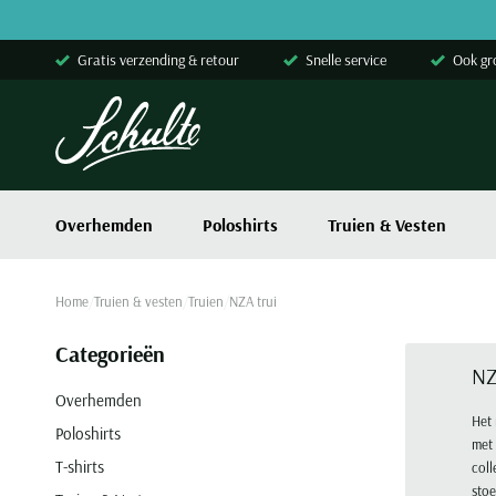
Skip to content
Gratis verzending & retour
Snelle service
Ook gr
Overhemden
Poloshirts
Truien & Vesten
Home
Truien & vesten
Truien
NZA trui
Categorieën
NZ
Overhemden
Het 
Poloshirts
met 
T-shirts
coll
stoe