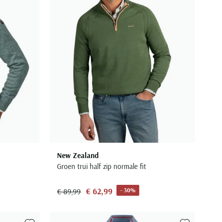
New Zealand
Groen trui half zip normale fit
€ 62,99
- 30%
€ 89,99