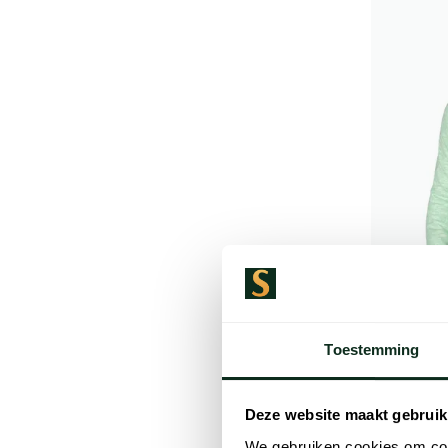
Toestemming
New Zeal
Baylon hal
Deze website maakt gebruik
€ 109,99
We gebruiken cookies om cont