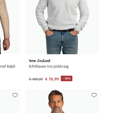
New Zealand
breid Ralph
lichtblauwe trui polokraag
€ 76,99
- 30%
€ 109,99
Toevoegen aan favorieten
Toevoegen aa