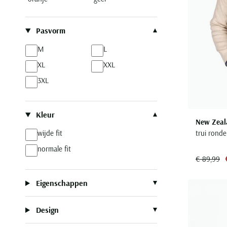
Pasvorm
M
L
XL
XXL
3XL
Kleur
New Zeal
trui ronde
wijde fit
normale fit
€ 89,99
Eigenschappen
Design