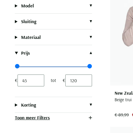
Model
Sluiting
Materiaal
Prijs
Range slider min value
Range slider max value
€
tot
€
Minimum value input
Maximum value input
New Zeal
Beige trui
Korting
€ 89,99
Toon meer Filters