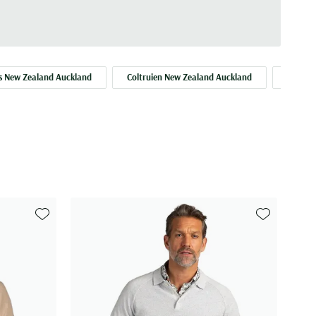
s New Zealand Auckland
Coltruien New Zealand Auckland
Oversh
Toevoegen aan favorieten
Toevoegen aa