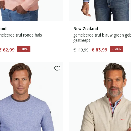
and
New Zealand
meleerde trui ronde hals
gemeleerde trui blauw groen geb
gestreept
€ 62,99
€ 83,99
- 30%
- 30%
€ 119,99
Toevoegen aan favorieten