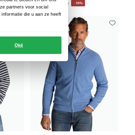
€ 69,99
- 30%
€ 99,99
ze partners voor social
nformatie die u aan ze heeft
Toevoegen aan favorieten
Toevoegen aa
Oké