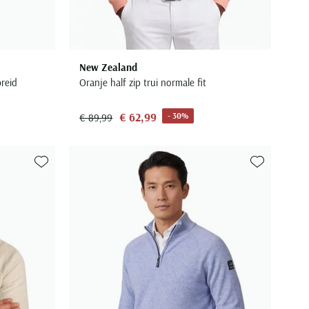
New Zealand
reid
Oranje half zip trui normale fit
€ 62,99
- 30%
€ 89,99
Toevoegen aan favorieten
Toevoegen aa