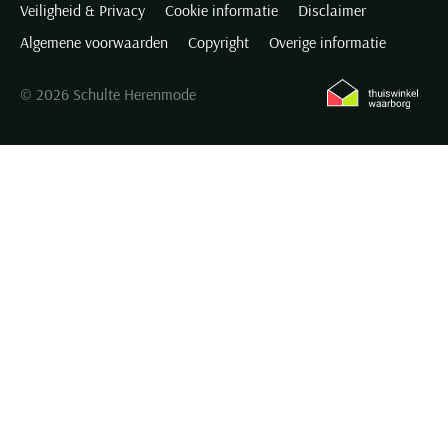
Veiligheid & Privacy
Cookie informatie
Disclaimer
Seidensticker
Algemene voorwaarden
Copyright
Overige informatie
Slater
State of Art
© 2026 Schulte Herenmode
Superdry
Tenson
Thomas Maine
Tommy Hilfiger
Tramarossa
UBR
Vanguard
Wellington of Billmore
William Lockie
Xacus
Alle merken