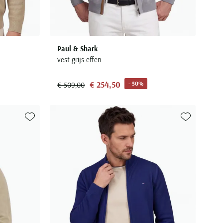
Paul & Shark
vest grijs effen
€ 254,50
- 50%
€ 509,00
Toevoegen aan favorieten
Toevoegen aa