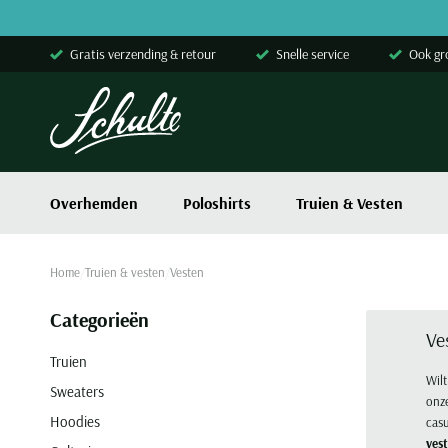
Skip to content
Gratis verzending & retour
Snelle service
Ook gr
Overhemden
Poloshirts
Truien & Vesten
Home
Truien & vesten
Vesten
Categorieën
Ve
Truien
Wilt
Sweaters
onze
Hoodies
casu
ves