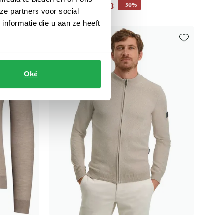
€ 74,98
- 50%
€ 149,95
ze partners voor social
nformatie die u aan ze heeft
Toevoegen aan favorieten
Toevoegen aa
Oké