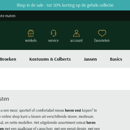
Shop in de sale - tot 50% korting op de gehele collectie
ote maten
winkels
service
account
favorieten
Broeken
Kostuums & Colberts
Jassen
Basics
sten
 u een mooi, sportief of comfortabel nieuw
heren vest
kopen? In
 online shop kunt u kiezen uit verschillende stoere, modieuze,
al, en nette modellen. Het uitgebreide assortiment omvat
heren
ten
met een sjaalkraag of capuchon, met een geruit dessin, met een