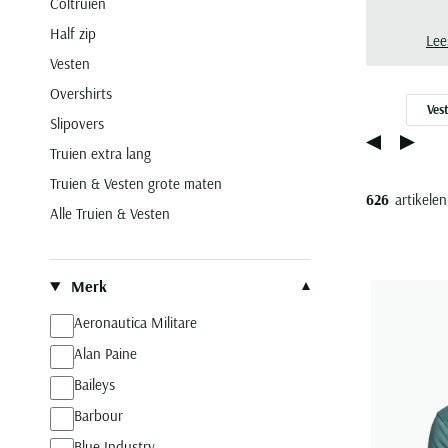
Coltruien
Noor
Half zip
kenm
Lee
Vesten
Overshirts
Ves
Slipovers
Truien extra lang
Truien & Vesten grote maten
626
artikelen
Alle Truien & Vesten
Filteren op
Merk
Aeronautica Militare
Alan Paine
Baileys
Barbour
Blue Industry