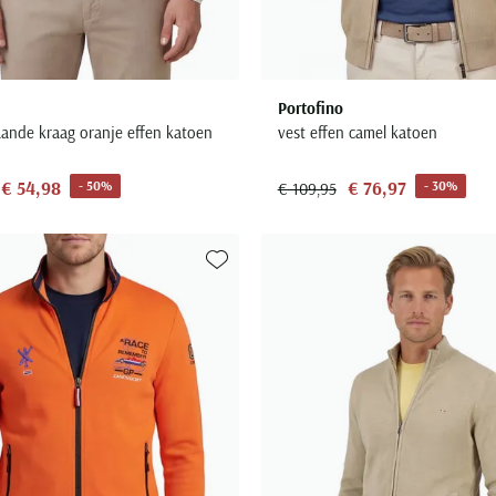
Portofino
aande kraag oranje effen katoen
vest effen camel katoen
€ 54,98
€ 76,97
- 50%
- 30%
€ 109,95
Toevoegen aan favorieten