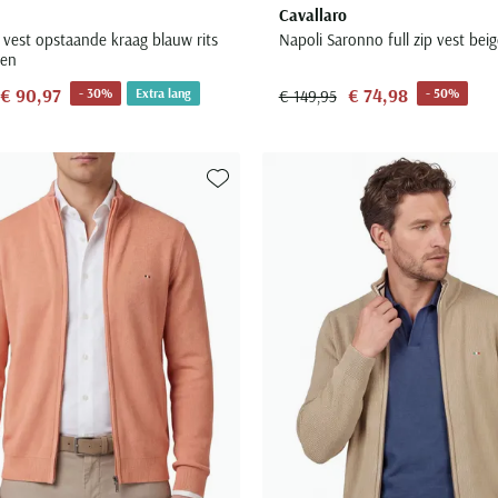
Cavallaro
 vest opstaande kraag blauw rits
Napoli Saronno full zip vest beig
oen
€ 90,97
€ 74,98
- 30%
Extra lang
- 50%
€ 149,95
Toevoegen aan favorieten