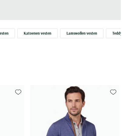
vesten
Katoenen vesten
Lamswollen vesten
Teddy vesten
Toevoegen aan favorieten
Toevoegen aa