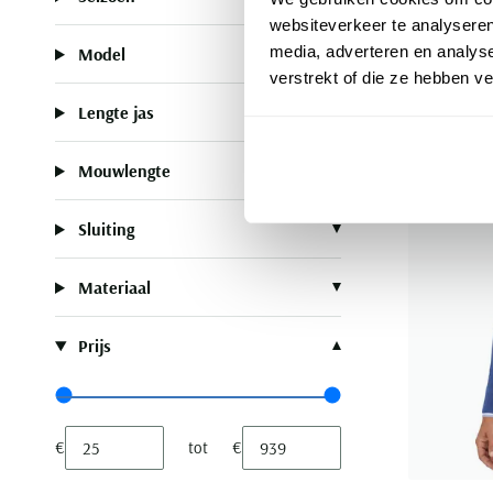
€ 109,95
websiteverkeer te analyseren
media, adverteren en analys
Model
verstrekt of die ze hebben v
Lengte jas
Mouwlengte
Sluiting
Materiaal
Prijs
Range slider min value
Range slider max value
€
tot
€
Minimum value input
Maximum value input