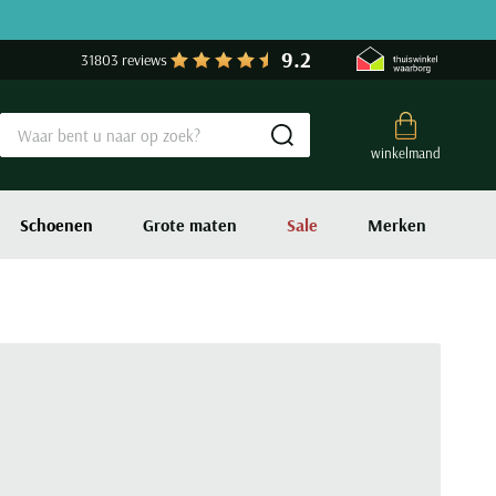
9.2
31803 reviews
Submit search
winkelmand
Schoenen
Grote maten
Sale
Merken