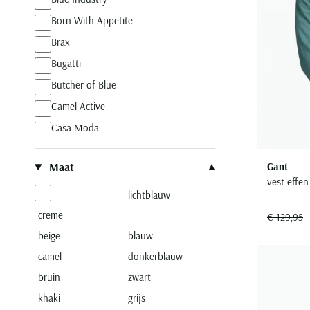
Born With Appetite
Brax
Bugatti
Butcher of Blue
Camel Active
Casa Moda
Cast Iron
Gant
Maat
Cavallaro
vest effen
Fynch Hatton
lichtblauw
Gant
creme
€ 129,95
Genti
beige
blauw
camel
Gentiluomo
donkerblauw
bruin
zwart
Hugo Boss
khaki
grijs
Jack & Jones