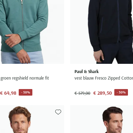
Paul & Shark
 groen regshield normale fit
vest blauw Fresco Zipped Cotto
€ 64,98
€ 289,50
- 50%
- 50%
€ 579,00
Toevoegen aan favorieten