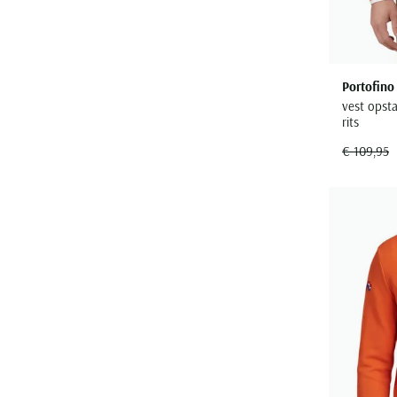
Portofino
vest opst
rits
€ 109,95