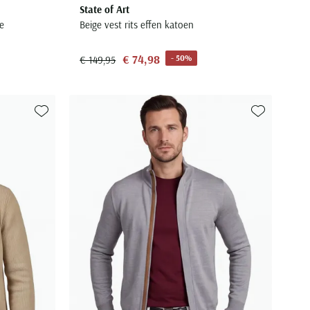
State of Art
e
Beige vest rits effen katoen
€ 74,98
- 50%
€ 149,95
Toevoegen aan favorieten
Toevoegen aa