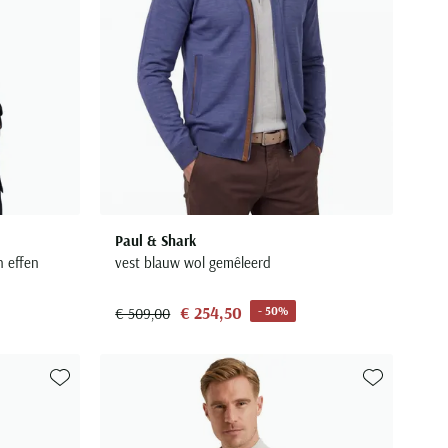
Paul & Shark
n effen
vest blauw wol gemêleerd
€ 254,50
- 50%
€ 509,00
Toevoegen aan favorieten
Toevoegen aa