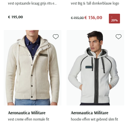
vest opstaande kraag grijs rits effen katoen
vest Big & Tall donkerblauw logo
€ 195,00
€ 156,00
-
€ 195,00
20%
Toevoegen aan favorieten
Toevoe
Aeronautica Militare
Aeronautica Militare
vest creme effen normale fit
hoodie effen wit gebreid slim fit