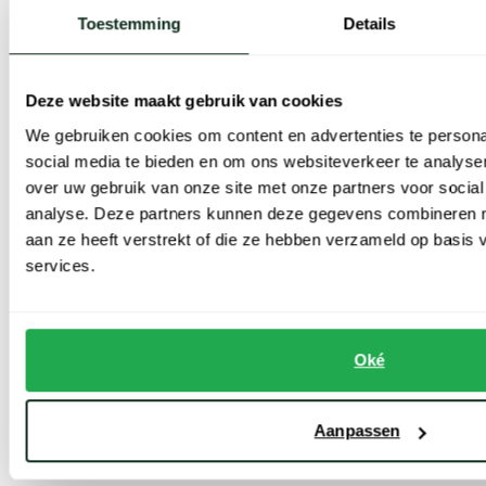
Toestemming
Details
Vesten met capuchon zijn er in
diverse stijlen, van ingetogen tot
Deze website maakt gebruik van cookies
We gebruiken cookies om content en advertenties te persona
gedurfd. Of je nu houdt van
social media te bieden en om ons websiteverkeer te analyse
over uw gebruik van onze site met onze partners voor social
analyse. Deze partners kunnen deze gegevens combineren me
subtiele tinten of opvallende
aan ze heeft verstrekt of die ze hebben verzameld op basis
services.
prints, er is altijd een sweatvest
bij Schulte Herenmode dat
Oké
perfect bij jouw smaak past!
Aanpassen