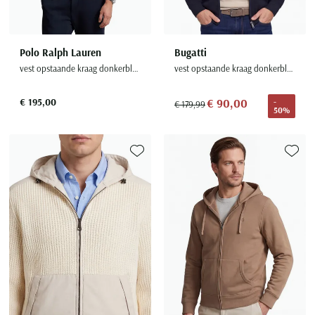
Polo Ralph Lauren
Bugatti
vest opstaande kraag donkerblauw
vest opstaande kraag donkerblauw rits effen katoen
€ 195,00
€ 90,00
-
€ 179,99
50%
Toevoegen aan favorieten
Toevoe