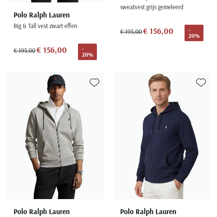
sweatvest grijs gemeleerd
Polo Ralph Lauren
Big & Tall vest zwart effen
€ 156,00
-
€ 195,00
20%
€ 156,00
-
€ 195,00
20%
Toevoegen aan favorieten
Toevoe
Polo Ralph Lauren
Polo Ralph Lauren