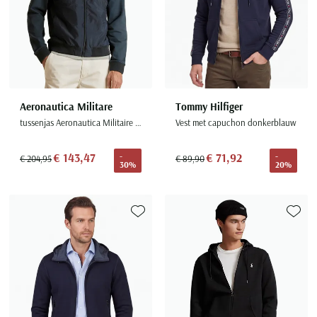
Aeronautica Militare
Tommy Hilfiger
tussenjas Aeronautica Militaire met afneembare capuchon navy
Vest met capuchon donkerblauw
€ 143,47
€ 71,92
-
-
€ 204,95
€ 89,90
30%
20%
Toevoegen aan favorieten
Toevoe