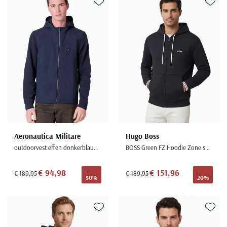
Toevoegen aan favorieten
Toevoe
Aeronautica Militare
Hugo Boss
outdoorvest effen donkerblauw slim fit
BOSS Green FZ Hoodie Zone sweatvest donkerblauw B&T
€ 94,98
€ 151,96
-
-
€ 189,95
€ 189,95
50%
20%
Toevoegen aan favorieten
Toevoe