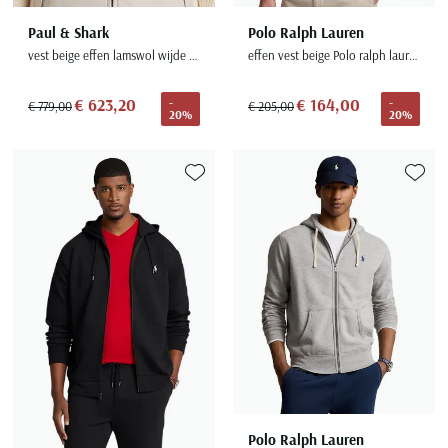
Paul & Shark
Polo Ralph Lauren
vest beige effen lamswol wijde fit rib
effen vest beige Polo ralph lauren
€ 623,20
€ 164,00
-
-
€ 779,00
€ 205,00
20%
20%
Toevoegen aan favorieten
Toevoe
Polo Ralph Lauren