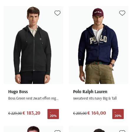
Toevoegen aan favorieten
Toevoe
Hugo Boss
Polo Ralph Lauren
Boss Green vest zwart effen regular fit katoen
sweatvest rits navy Big & Tall
€ 183,20
€ 164,00
-
-
€ 229,00
€ 205,00
20%
20%