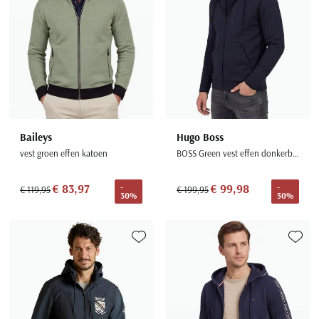
Baileys
Hugo Boss
vest groen effen katoen
BOSS Green vest effen donkerblauw met capuchon
€ 83,97
€ 99,98
-
-
€ 119,95
€ 199,95
30%
50%
Toevoegen aan favorieten
Toevoe