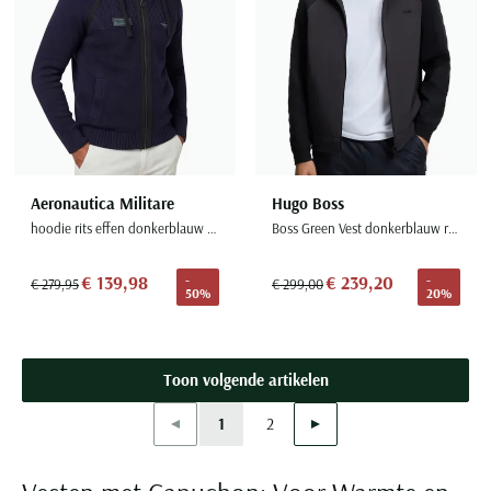
Aeronautica Militare
Hugo Boss
hoodie rits effen donkerblauw gebreid
Boss Green Vest donkerblauw regular fit polyester
€ 139,98
€ 239,20
-
-
€ 279,95
€ 299,00
50%
20%
Toon volgende artikelen
Vorige
Volgende
1
2
Current Page
Page