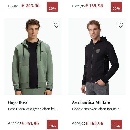
€ 243,96
€ 139,98
-
-
€ 304,95
€ 279,95
20%
50%
Toevoegen aan favorieten
Toevoe
Hugo Boss
Aeronautica Militare
Boss Green vest groen effen katoen regular fit
Hoodie rits zwart effen normale fit
€ 151,96
€ 163,96
-
-
€ 189,95
€ 204,95
20%
20%