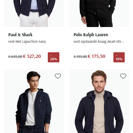
Paul & Shark
Polo Ralph Lauren
vest met capuchon navy
vest opstaande kraag zwart rits effen
€ 527,20
€ 175,50
-
-
€ 659,00
€ 195,00
20%
10%
Toevoegen aan favorieten
Toevoe