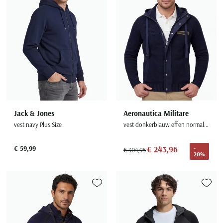
Jack & Jones
Aeronautica Militare
vest navy Plus Size
vest donkerblauw effen normale fit
€ 59,99
€ 243,96
-
€ 304,95
20%
Toevoegen aan favorieten
Toevoe