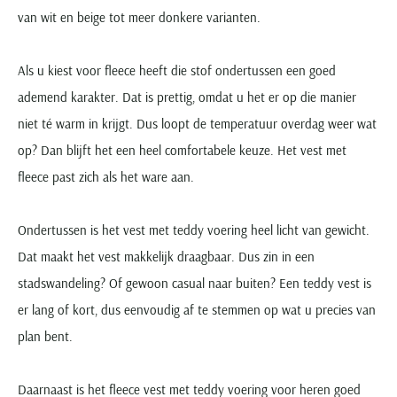
Portofino
PME Legend
Tussenjassen
PME Legend
Polo Ralph Lauren
Pierre Cardin
van wit en beige tot meer donkere varianten.
New Zealand
Lacoste
Profuomo
Polo Ralph Lauren
Bodywarmers
Polo Ralph Lauren
PME Legend
PME Legend
Olymp
Ledub
R2
Portofino
Portofino
Portofino
Polo Ralph Lauren
Als u kiest voor fleece heeft die stof ondertussen een goed
Paul & Shark
Lyle & Scott
Seidensticker
Reset
ademend karakter. Dat is prettig, omdat u het er op die manier
Profuomo
Profuomo
Portofino
Polo Ralph Lauren
Mac
State of Art
State of Art
niet té warm in krijgt. Dus loopt de temperatuur overdag weer wat
State of Art
State of Art
Replay
PME Legend
Maerz
Tommy Hilfiger
Superdry
op? Dan blijft het een heel comfortabele keuze. Het vest met
Superdry
Superdry
Tommy Hilfiger
Profuomo
Magnanni
Vanguard
Tenson
fleece past zich als het ware aan.
Tommy Hilfiger
Thomas Maine
Tramarossa
R2
Mason's
Xacus
Tommy Hilfiger
Vanguard
Tommy Hilfiger
Vanguard
State of Art
Mc Alson
UBR
Ondertussen is het vest met teddy voering heel licht van gewicht.
Vanguard
Superdry
Meyer
Populaire kleuren
Vanguard
Dat maakt het vest makkelijk draagbaar. Dus zin in een
Grote maten
Deals
William Lockie
Tenson
New Zealand
Wit overhemd heren
stadswandeling? Of gewoon casual naar buiten? Een teddy vest is
Grote maten poloshirts
2e broek voor de helft
Wellington of Billmore
Tommy Hilfiger
Zwart overhemd heren
er lang of kort, dus eenvoudig af te stemmen op wat u precies van
Grote maten herenmode
Populaire materialen
Tramarossa
Blauw overhemd heren
Populaire merk lijnen
Grote maten
plan bent.
Katoenen trui
North 84
Vanguard
Groen overhemd heren
Meyer Chicago
Grote maten jassen
Populaire kleuren
Lamswollen trui
Olymp
Alle merken sale
Witte polo heren
Meyer Diego
Grote maten winterjassen
Daarnaast is het fleece vest met teddy voering voor heren goed
Merino wol trui