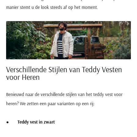
Seidensticker
manier stemt u de look steeds af op het moment.
Slater
State of Art
Superdry
Tenson
Thomas Maine
Tommy Hilfiger
Verschillende Stijlen van Teddy Vesten
Tramarossa
voor Heren
UBR
Vanguard
Benieuwd naar de verschillende stijlen van het teddy vest voor
Wellington of Billmore
heren? We zetten een paar varianten op een rij:
William Lockie
Xacus
●
Teddy vest in zwart
Alle merken