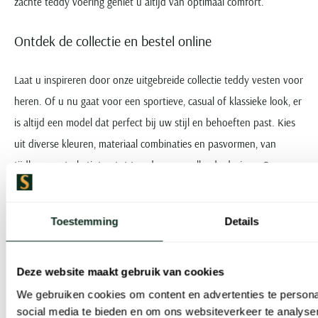
zachte teddy voering geniet u altijd van optimaal comfort.
Ontdek de collectie en bestel online
Laat u inspireren door onze uitgebreide collectie teddy vesten voor
heren. Of u nu gaat voor een sportieve, casual of klassieke look, er
is altijd een model dat perfect bij uw stijl en behoeften past. Kies
uit diverse kleuren, materiaal combinaties en pasvormen, van
tijdloze neutrale tinten tot trendy en opvallende designs. Onze
teddy vesten bieden niet alleen een modieuze uitstraling, maar ook
ultiem comfort en warmte dankzij de zachte voering en
Toestemming
Details
hoogwaardige afwerking.
Blader eenvoudig door onze webshop, vergelijk de verschillende
Deze website maakt gebruik van cookies
modellen en vind het teddy vest dat bij u past. Bestellen is snel en
We gebruiken cookies om content en advertenties te persona
social media te bieden en om ons websiteverkeer te analyse
eenvoudig, en wij zorgen voor een vlotte en zorgvuldige levering.