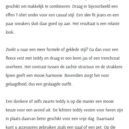
Paul & Shark
Grote maten
Oranje polo heren
Meyer Dubai
Grote maten zomerjassen
geschikt om makkelijk te combineren. Draag er bijvoorbeeld een
Katoenen vest
People of Shibuya
Grote maten overhemden
Blauwe polo heren
Grote maten specialist
effen T-shirt onder voor een casual stijl. Een slim fit jeans en een
Wollen vest
Peuterey
Grote maten herenkleding
Grote maten
paar sneakers sluit daar goed op aan. Het resultaat is een relaxte
Groene polo heren
Fleece trui
Pierre Cardin
Grote maten broeken
Model jas
look.
Polo Ralph Lauren
Populaire materialen
Grote maten herenmode
Gewatteerde jassen
Populaire lijnen
Grote maten
Portofino
Flanellen overhemden
Ralph Lauren Slim Fit polo
Parka jassen
Zoekt u naar een meer formele of geklede stijl? Ga dan voor een
Grote maten truien
PME Legend
Linnen overhemden
Populaire fits
Ralph Lauren Custom Fit polo
Mantel jassen
fleece vest met teddy en draag er een leren jas of een trenchcoat
Grote maten vesten
Profuomo
Denim overhemden
Broeken slim fit
Lacoste Slim Fit polo
Regenjassen
overheen. Het contrast tussen de zachte structuur en de strakkere
Grote maten truien & vesten
Rehab
Katoenen overhemden
Jeans slim fit
Bomber jacks
lijnen geeft een mooie harmonie. Bovendien zorgt het voor
Grote maten specialist
Replay
Corduroy overhemden
Cargo broeken
Deals
gelaagdheid, dus een geslaagde outfit.
Windjacks
Reset
Buy 2 save €20
Softshell jassen
Roy Robson
Een donkere of zelfs zwarte teddy is op die manier een mooie
Schiesser
keuze voor een avond uit. De lichtere teddy vesten voor heren zijn
in plaats daarvan beter geschikt voor een vrije dag. Daarnaast
kunt u accessoires gebruiken zoals een sjaal of een pet. Op die