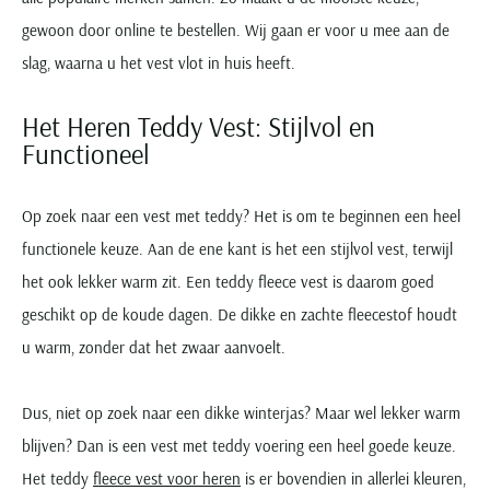
Olymp
Camel Active
Born with appetite
Cavallaro
BOSS
Digel
gewoon door online te bestellen. Wij gaan er voor u mee aan de
Desoto
Dressler
Bugatti
Paul & Shark
Casa Moda
Brax
COM4
Lindenmann
Cast Iron
Dressler
slag, waarna u het vest vlot in huis heeft.
Eterna
Magee
Camel Active
Pierre Cardin
Cast Iron
Bugatti
Diesel
Mc Alson
Cavallaro
Elvine
Eton
Portofino
Cast Iron
Portofino
Cavallaro
Butcher of Blue
Eurex
Olymp
Elvine
Eterna
Het Heren Teddy Vest: Stijlvol en
Gant
Roy Robson
Colmar
Ralph Lauren
Fred Perry
Camel Active
Gardeur
Polo Ralph Lauren
Functioneel
Eton
Eton
Giordano
Zuitable
Dressler
Tommy Hilfiger
Gant
Casa Moda
Hiltl
Schiesser
Floris van Bommel
Floris van Bommel
John Miller
Elvine
Genti
Cast Iron
Slater
Op zoek naar een vest met teddy? Het is om te beginnen een heel
Gant
Fred Perry
Grote maten
Meer grote maten categorieën
Ledub
Gant
Cavallaro
Superdry
functionele keuze. Aan de ene kant is het een stijlvol vest, terwijl
Gardeur
Gant
Grote maten kostuums
T-shirts
M.e.n.s.
Jack & Jones
Tommy Hilfiger
het ook lekker warm zit. Een teddy fleece vest is daarom goed
Lacoste
Grote maten colberts
Korte broeken
Lacoste
Mac
New Zealand
geschikt op de koude dagen. De dikke en zachte fleecestof houdt
Ledub
Michaelis
Grote maten herenmode
Zwembroeken
Lyle & Scott
Gant
Mason's
Populaire acties
Gardeur
u warm, zonder dat het zwaar aanvoelt.
Olymp
Maatkostuums en -Colberts
Jeans
New Zealand
Maerz
Meyer
Schiesser ondergoed aanbieding
Genti
Paul & Shark
Paul & Shark
Truien
Olymp
New Zealand
New Zealand
Alan Red t-shirt aanbieding
Dus, niet op zoek naar een dikke winterjas? Maar wel lekker warm
Lyle and Scott
Gentiluomo
PME Legend
People of Shibuya
Vesten
Paul & Shark
Olymp
North48
Falke sokken aanbieding
blijven? Dan is een vest met teddy voering een heel goede keuze.
Mac
Giorgio
Polo Ralph Lauren
Pierre Cardin
Zomerjassen
Pierre Cardin
Paul & Shark
Paul & Shark
Het teddy
fleece vest voor heren
is er bovendien in allerlei kleuren,
Meyer
John Miller