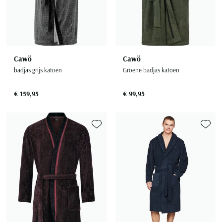
Cawö
Cawö
badjas grijs katoen
Groene badjas katoen
€ 159,95
€ 99,95
Toevoegen aan favorieten
Toevoe