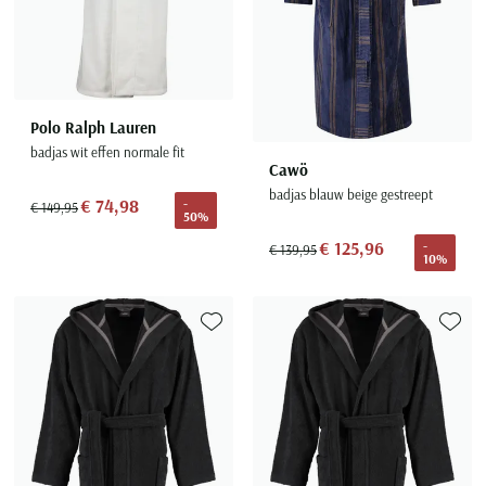
Polo Ralph Lauren
badjas wit effen normale fit
Cawö
badjas blauw beige gestreept
€ 74,98
-
€ 149,95
50%
€ 125,96
-
€ 139,95
10%
Toevoegen aan favorieten
Toevoe