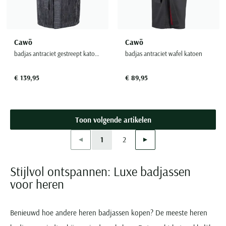
Cawö
Cawö
badjas antraciet gestreept katoen
badjas antraciet wafel katoen
€ 139,95
€ 89,95
Toon volgende artikelen
Vorige
Volgende
1
2
Current Page
Page
Stijlvol ontspannen: Luxe badjassen
voor heren
Benieuwd hoe andere heren badjassen kopen? De meeste heren