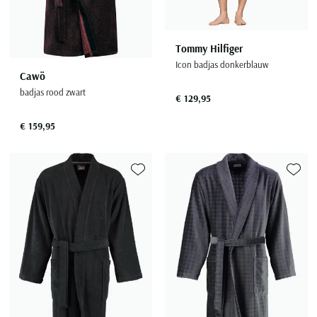
Tommy Hilfiger
Icon badjas donkerblauw
Cawö
badjas rood zwart
€ 129,95
€ 159,95
Toevoegen aan favorieten
Toevoe