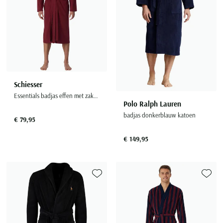
Schiesser
Essentials badjas effen met zakken
Polo Ralph Lauren
badjas donkerblauw katoen
€ 79,95
€ 149,95
Toevoegen aan favorieten
Toevoe