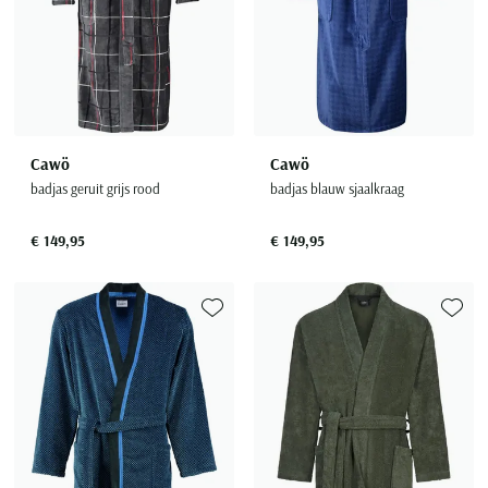
Cawö
Cawö
badjas geruit grijs rood
badjas blauw sjaalkraag
€ 149,95
€ 149,95
Toevoegen aan favorieten
Toevoe