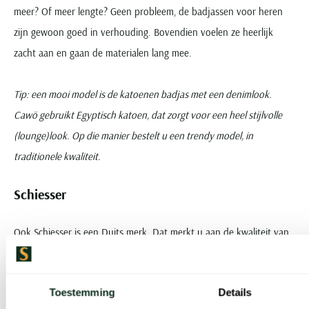
meer? Of meer lengte? Geen probleem, de badjassen voor heren
zijn gewoon goed in verhouding. Bovendien voelen ze heerlijk
zacht aan en gaan de materialen lang mee.
Tip: een mooi model is de katoenen badjas met een denimlook.
Cawö gebruikt Egyptisch katoen, dat zorgt voor een heel stijlvolle
(lounge)look. Op die manier bestelt u een trendy model, in
traditionele kwaliteit.
Schiesser
Ook
Schiesser
is een Duits merk. Dat merkt u aan de kwaliteit van
de badjassen voor heren. Het merk maakt ook veel
ondergoed
en
loungewear. Het ultieme comfort is het belangrijkste voordeel van
Toestemming
Details
dit merk. De badjassen hebben een vaak eenvoudig ontwerp, dat