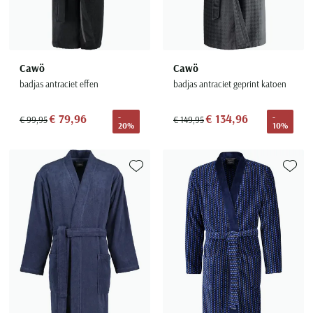
Cawö
Cawö
badjas antraciet effen
badjas antraciet geprint katoen
€ 79,96
€ 134,96
-
-
€ 99,95
€ 149,95
20%
10%
Toevoegen aan favorieten
Toevoe