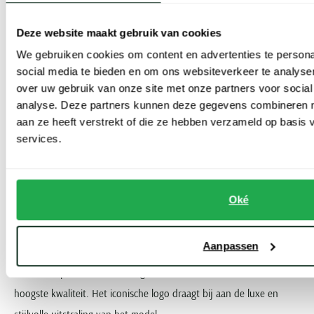
veel comfort biedt. Het design is tijdloos, waardoor de heren
badjas moeiteloos lang mee gaat. Het merk gebruikt veel katoen in
Deze website maakt gebruik van cookies
de hoogste kwaliteit. Dat combineert een zacht gevoel op de huid
We gebruiken cookies om content en advertenties te persona
met een goed ademend draagcomfort. Zo blijft u steeds heerlijk
social media te bieden en om ons websiteverkeer te analyse
over uw gebruik van onze site met onze partners voor social
aangenaam in deze badjassen.
analyse. Deze partners kunnen deze gegevens combineren me
aan ze heeft verstrekt of die ze hebben verzameld op basis
Tommy Hilfiger
services.
Tommy Hilfiger
is een iconisch Amerikaans merk. De stijlvolle
badjassen spreken veel mannen aan. Ze combineren een sportieve
Oké
en moderne look met heel veel comfort. Tegelijkertijd oogt de
badjas vaak eigentijds. Dat maakt het een mooie keuze voor de
Aanpassen
modebewuste man. Bekijk bijvoorbeeld de donkergrijze badjassen
met een capuchon. Het merk gebruikt 100% katoen van de
hoogste kwaliteit. Het iconische logo draagt bij aan de luxe en