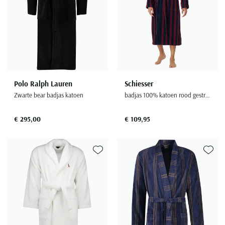
Polo Ralph Lauren
Schiesser
Zwarte bear badjas katoen
badjas 100% katoen rood gestreept
€ 295,00
€ 109,95
Toevoegen aan favorieten
Toevoe