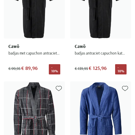
Cawö
Cawö
badjas met capuchon antraciet katoen
badjas antraciet capuchon katoen
€ 89,96
€ 125,96
-
-
€ 99,95
€ 139,95
10%
10%
Toevoegen aan favorieten
Toevoe