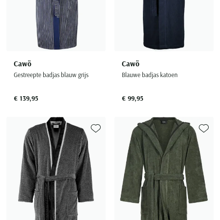
Cawö
Cawö
Gestreepte badjas blauw grijs
Blauwe badjas katoen
€ 139,95
€ 99,95
Toevoegen aan favorieten
Toevoe