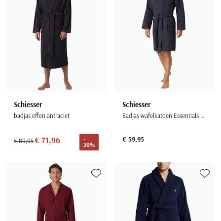
Schiesser
Schiesser
badjas effen antraciet
Badjas wafelkatoen Essentials grijs
€ 71,96
€ 59,95
-
€ 89,95
20%
Toevoegen aan favorieten
Toevoe