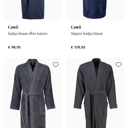
Cawö
Cawö
badjas blauw effen katoen
Stippen badjas blauw
€ 99,95
€ 159,95
Toevoegen aan favorieten
Toevoe