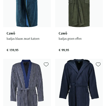
Cawö
Cawö
badjas blauw zwart katoen
badjas groen effen
€ 159,95
€ 99,95
Toevoegen aan favorieten
Toevoe