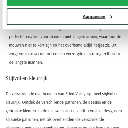
overhemden van Eden Valley
geven je de vrijheid om je
comfortabel en stijlvol te kleden zonder dat het te warm wordt.
Aanpassen
Mouwlengte 7
overhemden van Eden Valley
zijn speciaal
ontworpen voor de extra lange man. Deze mouwlengte biedt de
perfecte pasvorm voor mannen met langere armen, waardoor de
mouwen niet te kort zijn en het overhemd altijd netjes zit. Dit
zorgt voor extra comfort en een verzorgde uitstraling, zelfs voor
de langste mannen.
Stijlvol en kleurrijk
De verschillende overhemden van Eden Valley zijn heel stijlvol en
kleurrijk. Ontdek de verschillende patronen, de dessins en de
gebruikte kleuren. In de nieuwe collectie vindt u vrolijke designs en
klassieke patronen, net als overhemden die verschillende
elementen met elkaar combineren. Draag ze op een jeans, op een