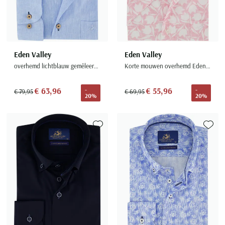
Eden Valley
Eden Valley
overhemd lichtblauw gemêleerd regular fit button-down
Korte mouwen overhemd Eden valley regular fit roze
€ 63,96
€ 55,96
-
-
€ 79,95
€ 69,95
20%
20%
Toevoegen aan favorieten
Toevoe