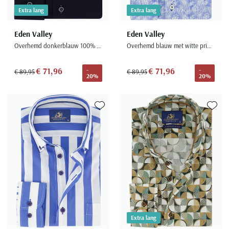
Extra lang
Extra lang
Eden Valley
Eden Valley
Overhemd donkerblauw 100% katoen modern fit
Overhemd blauw met witte print ml7 button-down collar
€ 71,96
€ 71,96
-
-
€ 89,95
€ 89,95
20%
20%
Toevoegen aan favorieten
Toevoe
Extra lang