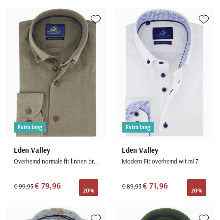
Toevoegen aan favorieten
Toevoe
Extra lang
Extra lang
Eden Valley
Eden Valley
Overhemd normale fit linnen bruin mouwlengte 7
Modern Fit overhemd wit ml 7
€ 79,96
€ 71,96
-
-
€ 99,95
€ 89,95
20%
20%