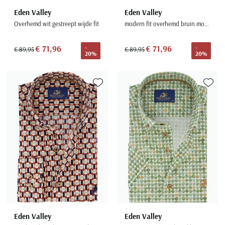
Eden Valley
Eden Valley
Overhemd wit gestreept wijde fit
modern fit overhemd bruin mouwlengte 7
€ 71,96
€ 71,96
-
-
€ 89,95
€ 89,95
20%
20%
Toevoegen aan favorieten
Toevoe
Eden Valley
Eden Valley