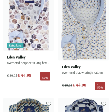
Extra lang
Eden Valley
overhemd beige extra lang hexagon print
Eden Valley
overhemd blauw printje katoen
€ 44,98
-
€ 89,95
50%
€ 44,98
-
€ 89,95
50%
Toevoegen aan favorieten
Toevoe