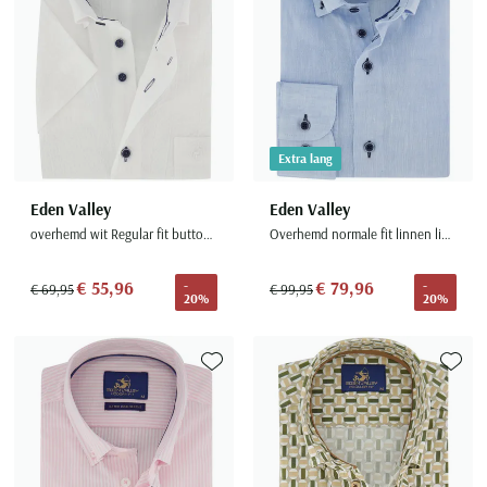
Extra lang
Eden Valley
Eden Valley
overhemd wit Regular fit button-down korte mouw
Overhemd normale fit linnen lichtblauw gemêleerd
€ 55,96
€ 79,96
-
-
€ 69,95
€ 99,95
20%
20%
Toevoegen aan favorieten
Toevoe