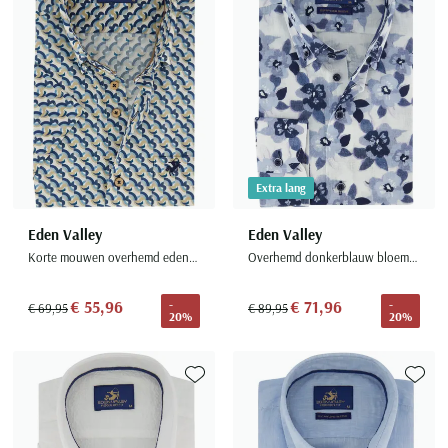
Extra lang
Eden Valley
Eden Valley
Korte mouwen overhemd eden valley met borstzak blauw printje
Overhemd donkerblauw bloemen print mouwlengte 7
€ 55,96
€ 71,96
-
-
€ 69,95
€ 89,95
20%
20%
Toevoegen aan favorieten
Toevoe