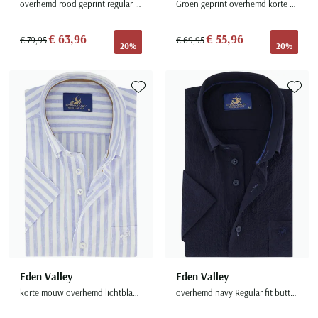
overhemd rood geprint regular fit button-down
Groen geprint overhemd korte mouw wijde fit
€ 63,96
€ 55,96
-
-
€ 79,95
€ 69,95
20%
20%
Toevoegen aan favorieten
Toevoe
Eden Valley
Eden Valley
korte mouw overhemd lichtblauw gestreept Eden valley
overhemd navy Regular fit button-down korte mouw