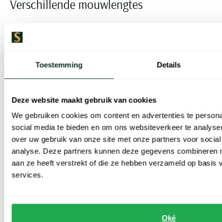
Verschillende mouwlengtes
Daarnaast bieden wij Eden Valley overhemden in verschillende
mouwlengtes: lange mouwen, korte mouwen en mouwlengte 7.
Hierdoor kun je altijd een overhemd vinden dat perfect past bij
Toestemming
Details
jouw behoeften en de gelegenheid.
Deze website maakt gebruik van cookies
Lange mouwen
zijn ideaal voor een formele en professionele
We gebruiken cookies om content en advertenties te persona
uitstraling. Ze zijn perfect voor kantoor, zakelijke bijeenkomsten
social media te bieden en om ons websiteverkeer te analyse
of speciale gelegenheden waar een nette en verzorgde look
over uw gebruik van onze site met onze partners voor social
gewenst is.
Lange mouwen overhemden van Eden Valley
bieden
analyse. Deze partners kunnen deze gegevens combineren me
aan ze heeft verstrekt of die ze hebben verzameld op basis
ook extra warmte tijdens de koudere maanden.
services.
Korte mouwen
zijn een uitstekende keuze voor een casual en
relaxte look. Ze zijn perfect voor de warmere maanden,
vakanties of informele bijeenkomsten.
Korte mouwen
Oké