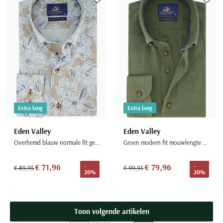
Toevoegen aan favorieten
Toevoe
Extra lang
Extra lang
Eden Valley
Eden Valley
Overhemd blauw normale fit geprint oranje knoop
Groen modern fit mouwlengte 7 overhemd
€ 71,96
€ 79,96
-
-
€ 89,95
€ 99,95
20%
20%
Toon volgende artikelen