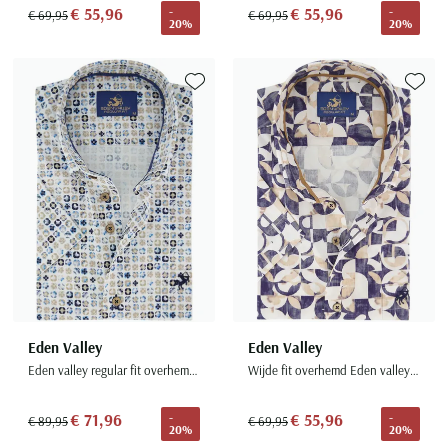
€ 55,96
€ 55,96
-
-
€ 69,95
€ 69,95
20%
20%
Toevoegen aan favorieten
Toevoe
Eden Valley
Eden Valley
Eden valley regular fit overhemd blauw printje korte mouw
Wijde fit overhemd Eden valley geprint donkerblauw
€ 71,96
€ 55,96
-
-
€ 89,95
€ 69,95
20%
20%