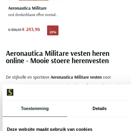
Aeronautica Militare
vest donkerblauw effen normale fit
€ 243,96
-
€ 304,95
20%
Aeronautica Militare vesten heren
online - Mooie stoere herenvesten
De stijlvolle en sportieve
Aeronautica Militare vesten
voor
mannen staan garant voor een geslaagde outfit. Door het tot de
verbeelding sprekende borduurwerk en de subtiele hints naar het
militaire vliegersvak, is de hoogwaardige kleding direct herkenbaar.
Toestemming
Details
Het gebruik van geraffineerde kleurcombinaties naast een uiterst
verfijnde afwerking, zorgen ervoor dat de succesvolle en
Deze website maakt gebruik van cookies
zelfverzekerde man zich vertrouwd voelt in de herenvesten van