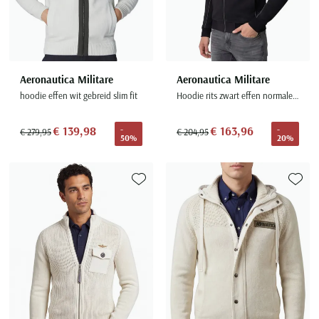
Aeronautica Militare
Aeronautica Militare
hoodie effen wit gebreid slim fit
Hoodie rits zwart effen normale fit
€ 139,98
€ 163,96
-
-
€ 279,95
€ 204,95
50%
20%
Toevoegen aan favorieten
Toevoe