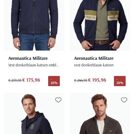
Aeronautica Militare
Aeronautica Militare
Vest donkerblauw katoen emblemen
vest donkerblauw katoen
€ 175,96
€ 195,96
-
-
€ 219,95
€ 244,95
20%
20%
Toevoegen aan favorieten
Toevoe