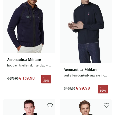
Aeronautica Militare
hoodie rits effen donkerblauw gebreid
Aeronautica Militare
vest effen donkerblauw merinowol
€ 139,98
-
€ 279,95
50%
€ 99,98
-
€ 199,95
50%
Toevoegen aan favorieten
Toevoe