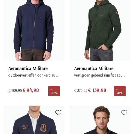
Aeronautica Militare
Aeronautica Militare
outdoorvest effen donkerblauw slim fit
vest groen gebreid slim fit capuchon
€ 94,98
€ 139,98
-
-
€ 189,95
€ 279,95
50%
50%
Toevoegen aan favorieten
Toevoe