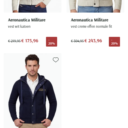
Aeronautica Militare
Aeronautica Militare
vest wit katoen
vest creme effen normale fit
€ 175,96
€ 243,96
-
-
€ 219,95
€ 304,95
20%
20%
Toevoegen aan favorieten