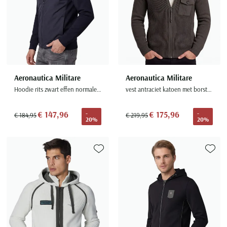
Aeronautica Militare
Aeronautica Militare
Hoodie rits zwart effen normale fit
vest antraciet katoen met borstzak
€ 147,96
€ 175,96
-
-
€ 184,95
€ 219,95
20%
20%
Toevoegen aan favorieten
Toevoe