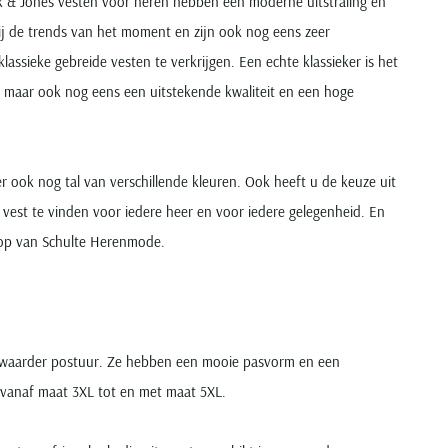
ck & Jones vesten voor heren hebben een moderne uitstraling en
ij de trends van het moment en zijn ook nog eens zeer
lassieke gebreide vesten te verkrijgen. Een echte klassieker is het
g, maar ook nog eens een uitstekende kwaliteit en een hoge
er ook nog tal van verschillende kleuren. Ook heeft u de keuze uit
 vest te vinden voor iedere heer en voor iedere gelegenheid. En
shop van Schulte Herenmode.
een zwaarder postuur. Ze hebben een mooie pasvorm en een
 vanaf maat 3XL tot en met maat 5XL.