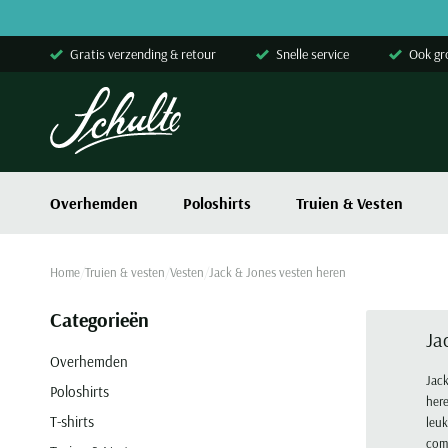
Skip to content
Gratis verzending & retour
Snelle service
Ook gr
Overhemden
Poloshirts
Truien & Vesten
Home
Truien & vesten
Vesten
Jack & Jones vesten heren
Categorieën
Ja
Overhemden
Jack
Poloshirts
here
T-shirts
leuk
comb