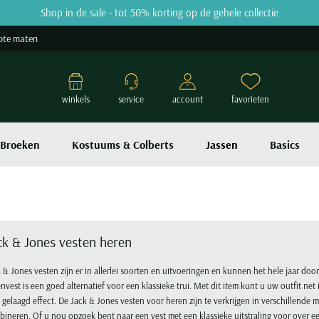
Shop in de sale - tot 50% korting op de gehele collectie
ote maten
winkels
service
account
favorieten
Broeken
Kostuums & Colberts
Jassen
Basics
ck & Jones vesten heren
 & Jones vesten zijn er in allerlei soorten en uitvoeringen en kunnen het hele jaar doo
nvest is een goed alternatief voor een klassieke trui. Met dit item kunt u uw outfit net
 gelaagd effect. De Jack & Jones vesten voor heren zijn te verkrijgen in verschillende m
ineren. Of u nou opzoek bent naar een vest met een klassieke uitstraling voor over 