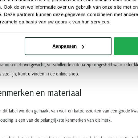
. Ook delen we informatie over uw gebruik van onze site met on
e. Deze partners kunnen deze gegevens combineren met andere i
ze
erzameld op basis van uw gebruik van hun services.
 een nieuwe lijn van dit label op de markt gekomen: een speciale plus size 
an in aangepaste maten speciaal voor de zwaardere man. De kledingstukk
Aanpassen
oral ook comfortabel zitten. Dit wordt bewerkstelligd doordat er, naar a
annen met overgewicht, verschillende criteria zijn opgesteld waar ieder 
s size lijn, kunt u vinden in de online shop.
 kenmerken en materiaal
 dit label worden gemaakt van wol- en katoensoorten van een goede kwali
houding is een van de belangrijkste kenmerken van dit merk.