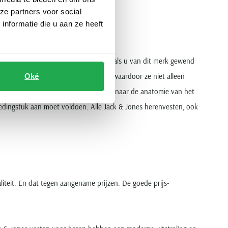
ze partners voor social
nformatie die u aan ze heeft
lijn. Deze bevat alle kledingstukken zoals u van dit merk gewend
en hebben een aangepaste pasvorm, waardoor ze niet alleen
Oké
anleiding van een uitvoerig onderzoek naar de anatomie van het
kledingstuk aan moet voldoen. Alle Jack & Jones herenvesten, ook
teit. En dat tegen aangename prijzen. De goede prijs-