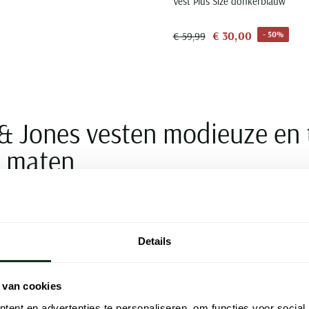
Vest Plus Size donkerblauw
€ 30,00
- 50%
€ 59,99
& Jones vesten modieuze en 
e maten
vesten zijn er in allerlei soorten en uitvoeringen en kunnen het hele jaar
een goed alternatief voor een klassieke trui. Met dit item kunt u uw outfi
Details
effect. De Jack & Jones vesten voor heren zijn te verkrijgen in verschillen
. Of u nou opzoek bent naar een vest met een klassieke uitstraling voor
 van cookies
ns of T-shirt, het kan allemaal! Bekijk het ruime aanbod Jack & Jones vest
ent en advertenties te personaliseren, om functies voor social