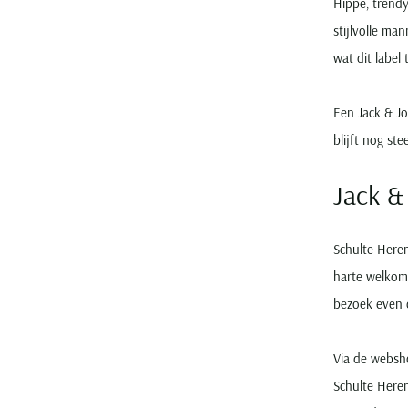
Hippe, trendy
stijlvolle ma
wat dit label 
Een Jack & Jo
blijft nog st
Jack &
Schulte Heren
harte welkom 
bezoek even c
Via de websho
Schulte Heren