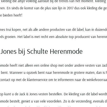
 kleding die altijd volledig aansluit bij de trends van het moment. Kleding
nnen. En sinds de komst van de plus size lijn in 2017 dus ook kleding die 
te bieden heeft!
nes trui kopen, net als alle andere producten van dit label, kan in duizen
eeds groeien. Het label is met recht een absolute top producent van herenm
 Jones bij Schulte Herenmode
mode heeft niet alleen een online shop met onder andere vesten van Jack
bent. Wanneer u opzoek bent naar herenmode in grotere maten, dan is het
ontact op met de klantenservice om te informeren naar de winkelvoorraad
p kunt u de Jack & Jones vesten bestellen. De kleding van dit label word
mode bestelt, geniet u van vele voordelen. Zo is de verzending, evenals d