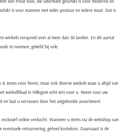
 met een frisse look, die uitermate geschikt is voor moderne en
geschikt is voor mannen met ieder postuur en iedere maat. Dat is
den winkels verspreid over al meer dan 38 landen. En dit aantal
ode te noemen, geliefd bij vele.
 & Jones voor heren, maar ook diverse winkels waar u altijd van
 winkelfiliaal in Hillegom echt iets voor u. Neem voor uw
 en laat u verrassen door het uitgebreide assortiment.
t exclusief online verkocht. Wanneer u items via de webshop van
e eventuele retournering, geheel kosteloos. Daarnaast is de