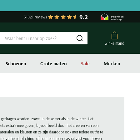
9.2
31821 reviews
Submit search
winkelmand
Schoenen
Grote maten
Sale
Merken
r gedragen worden, zowel in de zomer als in de winter. Het
 iets extra’s mee geven, bijvoorbeeld door het creëren van een
aterialen en kleuren en ze zijn daardoor ook met iedere outfit te
een overhemd of chino, of naar een meer casual vest voor boven