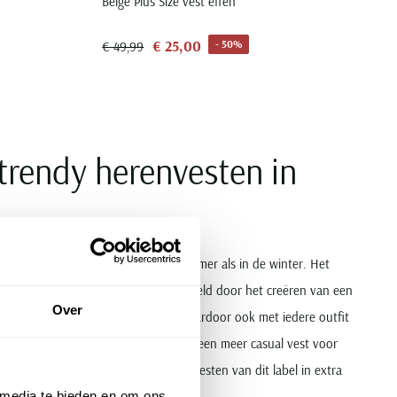
Beige Plus Size vest effen
€ 25,00
- 50%
€ 49,99
trendy herenvesten in
 door gedragen worden, zowel in de zomer als in de winter. Het
t net iets extra’s mee geven, bijvoorbeeld door het creëren van een
Over
de materialen en kleuren en ze zijn daardoor ook met iedere outfit
 over een overhemd of chino, of naar een meer casual vest voor
en in de webshop. Hier vindt u ook vesten van dit label in extra
 media te bieden en om ons