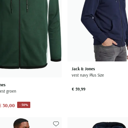
Jack & Jones
vest navy Plus Size
nes
€ 59,99
vest groen
€ 30,00
- 50%