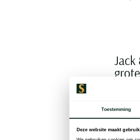
Jack 
grot
Jack & Jones 
herenvest is 
Toestemming
leuk gelaagd 
te combineren
Deze website maakt gebruik
boven een jea
grote maten.
We gebruiken cookies om cont