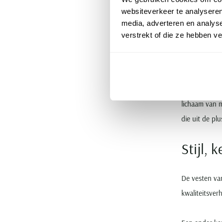
websiteverkeer te analyseren
media, adverteren en analys
Plus si
verstrekt of die ze hebben v
In 2017 is er
bent, maar d
mooi, maar vo
lichaam van m
die uit de plu
Stijl,
De vesten van
kwaliteitsver