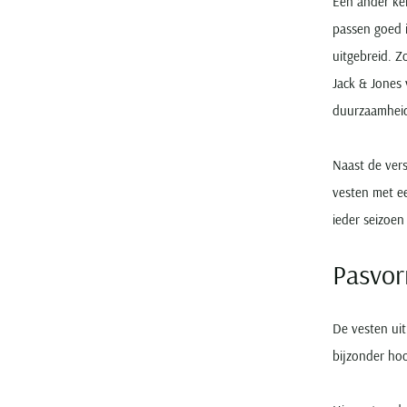
Een ander ke
passen goed i
uitgebreid. Z
Jack & Jones 
duurzaamhei
Naast de vers
vesten met ee
ieder seizoen
Pasvo
De vesten uit
bijzonder hoo