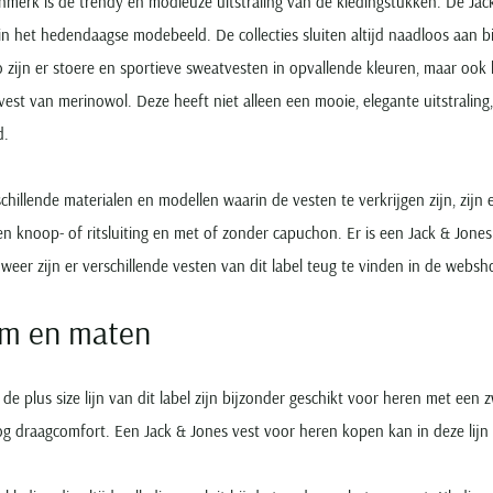
nmerk is de trendy en modieuze uitstraling van de kledingstukken. De Ja
n het hedendaagse modebeeld. De collecties sluiten altijd naadloos aan b
o zijn er stoere en sportieve sweatvesten in opvallende kleuren, maar ook k
vest van merinowol. Deze heeft niet alleen een mooie, elegante uitstralin
d.
chillende materialen en modellen waarin de vesten te verkrijgen zijn, zijn 
n knoop- of ritsluiting en met of zonder capuchon. Er is een Jack & Jones
 weer zijn er verschillende vesten van dit label teug te vinden in de web
rm en maten
 de plus size lijn van dit label zijn bijzonder geschikt voor heren met 
g draagcomfort. Een Jack & Jones vest voor heren kopen kan in deze lijn