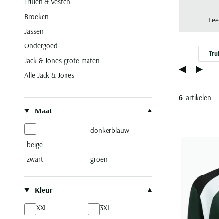
Truien & Vesten
een 
Broeken
mat
Lee
Jassen
Ondergoed
Tru
Jack & Jones grote maten
Alle Jack & Jones
6
artikelen
Filteren op
Maat
donkerblauw
beige
zwart
groen
Kleur
XXL
3XL