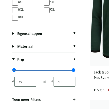
4XL
5XL
6XL
7XL
8XL
Eigenschappen
Materiaal
Prijs
Jack & Jo
Range slider min value
Range slider max value
Plus Size 
€
tot
€
Minimum value input
Maximum value input
€ 59,99
Toon meer Filters