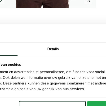
1 / 6
Alle kenmer
Details
t de Boss Orange-lijn heeft een wijde fit
Artikelnr.
. Het vest is gemaakt van 95% katoen en 5%
Naam
smuk. Het model blijft stijlvol door het
 van cookies
oor wie comfort waardeert zonder aan
ent en advertenties te personaliseren, om functies voor social
Merk
pannen weekendmomenten of bij korte
. Ook delen we informatie over uw gebruik van onze site met on
e. Deze partners kunnen deze gegevens combineren met andere i
Materiaal
erzameld op basis van uw gebruik van hun services.
Pasvorm
Kleur