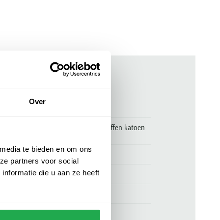
ken
Over
00163754
Boss Orange donkerblauw vest effen katoen
kasjmier
 media te bieden en om ons
Hugo Boss
ze partners voor social
nformatie die u aan ze heeft
95% katoen en 5% kasjmier
wijde fit
donkerblauw