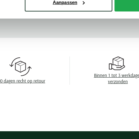
Aanpassen
Leveranciers nr
Meer kenmerke
Model
Design
Sluiting
Wasvoorschrift
Binnen 1 tot 3 werkdag
0 dagen recht op retour
verzonden