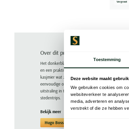
Vergroot
Over dit product
Toestemming
Het donkerblauwe effen sweatvest van Hugo Boss ui
en een praktische rits, en oogt rustig en tijdloos
kasjmier wat zorgt voor een zachte touch zonder op
Deze website maakt gebruik
eenvoudige ontwerp en de effen kleur, geschikt v
We gebruiken cookies om cont
uitstraling in te boeten. Draag het tijdens onts
websiteverkeer te analyseren
stedentrips.
media, adverteren en analys
verstrekt of die ze hebben v
Bekijk meer
Hugo Boss
Vesten
Vesten Hugo Boss