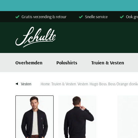
Skip to content
Gratis verzending & retour
Snelle service
Ook gr
Overhemden
Poloshirts
Truien & Vesten
Vesten
Home
Truien & Vesten
Vesten
Hugo Boss
Boss Orange donke