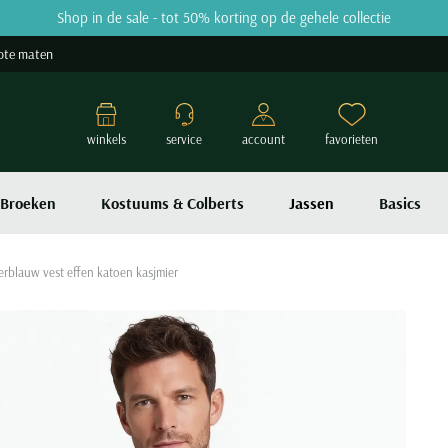
Shop in de sale - tot 50% korting op de gehele collectie
ote maten
winkels
service
account
favorieten
Broeken
Kostuums & Colberts
Jassen
Basics
rblauw vest effen katoen kasjmier