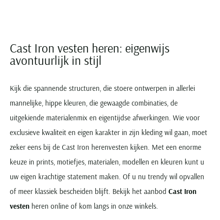
Portofino
PME Legend
Tussenjassen
PME Legend
Polo Ralph Lauren
Pierre Cardin
New Zealand
Lacoste
Profuomo
Polo Ralph Lauren
Bodywarmers
Polo Ralph Lauren
PME Legend
PME Legend
Olymp
Ledub
R2
Portofino
Portofino
Portofino
Polo Ralph Lauren
Paul & Shark
Lyle & Scott
Cast Iron vesten heren: eigenwijs
Seidensticker
Reset
Profuomo
Profuomo
Portofino
Polo Ralph Lauren
Mac
avontuurlijk in stijl
State of Art
State of Art
State of Art
State of Art
Replay
PME Legend
Maerz
Tommy Hilfiger
Superdry
Superdry
Superdry
Tommy Hilfiger
Profuomo
Magnanni
Kijk die spannende structuren, die stoere ontwerpen in allerlei
Vanguard
Tenson
Tommy Hilfiger
Thomas Maine
Tramarossa
R2
Mason's
mannelijke, hippe kleuren, die gewaagde combinaties, de
Xacus
Tommy Hilfiger
Vanguard
Tommy Hilfiger
Vanguard
uitgekiende materialenmix en eigentijdse afwerkingen. Wie voor
State of Art
Mc Alson
UBR
Vanguard
exclusieve kwaliteit en eigen karakter in zijn kleding wil gaan, moet
Superdry
Meyer
Populaire kleuren
Vanguard
Grote maten
Deals
William Lockie
zeker eens bij de Cast Iron herenvesten kijken. Met een enorme
Tenson
New Zealand
Wit overhemd heren
Grote maten poloshirts
2e broek voor de helft
Wellington of Billmore
keuze in prints, motiefjes, materialen, modellen en kleuren kunt u
Tommy Hilfiger
Zwart overhemd heren
Grote maten herenmode
Populaire materialen
uw eigen krachtige statement maken. Of u nu trendy wil opvallen
Tramarossa
Blauw overhemd heren
Populaire merk lijnen
Grote maten
Katoenen trui
North 84
of meer klassiek bescheiden blijft. Bekijk het aanbod
Cast Iron
Vanguard
Groen overhemd heren
Meyer Chicago
Grote maten jassen
Populaire kleuren
Lamswollen trui
Olymp
vesten
heren online of kom langs in onze winkels.
Alle merken sale
Witte polo heren
Meyer Diego
Grote maten winterjassen
Merino wol trui